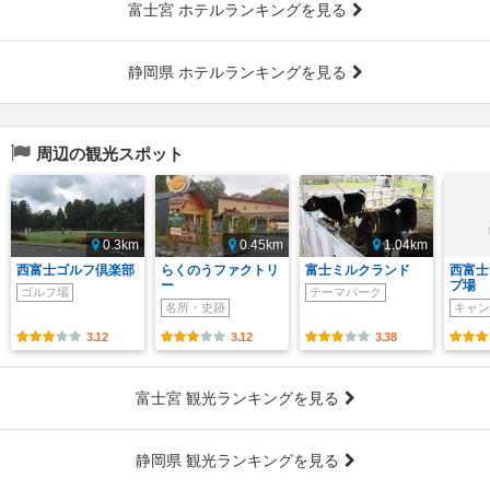
富士宮 ホテルランキングを見る
静岡県 ホテルランキングを見る
周辺の観光スポット
0.3km
0.45km
1.04km
西富士ゴルフ倶楽部
らくのうファクトリ
富士ミルクランド
西富士
ー
プ場
ゴルフ場
テーマパーク
名所・史跡
キャン
3.12
3.12
3.38
富士宮 観光ランキングを見る
静岡県 観光ランキングを見る