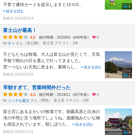
子育て優待カードを提示しますと10％O
...
1
続きを読む
投稿日:2020/07/24
富士山が最高！
4.0
旅行時期：2020/03（約6年前）
0
by
さん（非公開）
富士宮 クチコミ：2件
すー
子どもたちは牧場、大人は富士山が見たくて、天気
予報で晴れの日を選んで行ってきました。
雲一つないお天気に恵まれ、素晴らし
...
続きを読む
投稿日:2020/10/15
1
早朝すぎて、営業時間外だった
4.0
旅行時期：2019/11（約7年前）
4
by
さん（男性）
富士宮 クチコミ：6件
メンデル親父
富士宮にあるまかいの牧場です。朝霧高原と白糸の
滝の中間と言う場所でしょうね。遊園地みたいな物
も併設されています。朝しぼりた
...
続きを読む
投稿日:2020/11/11
3