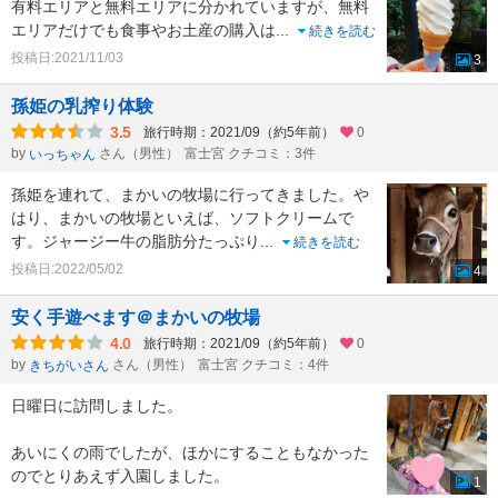
有料エリアと無料エリアに分かれていますが、無料
エリアだけでも食事やお土産の購入は
...
続きを読む
投稿日:2021/11/03
3
孫姫の乳搾り体験
3.5
旅行時期：2021/09（約5年前）
0
by
さん（男性）
富士宮 クチコミ：3件
いっちゃん
孫姫を連れて、まかいの牧場に行ってきました。や
はり、まかいの牧場といえば、ソフトクリームで
す。ジャージー牛の脂肪分たっぷり
...
続きを読む
投稿日:2022/05/02
4
安く手遊べます＠まかいの牧場
4.0
旅行時期：2021/09（約5年前）
0
by
さん（男性）
富士宮 クチコミ：4件
きちがいさん
日曜日に訪問しました。
あいにくの雨でしたが、ほかにすることもなかった
のでとりあえず入園しました。
1