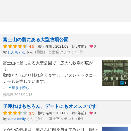
富士山の麓にある大型牧場公園
4.5
旅行時期：2021/03（約5年前）
0
by
さん（男性）
富士宮 クチコミ：2件
しんちゃん
富士山の麓にある大型公園で、広大な牧場が広が
り、
動物とたっぷり触れ合えますし、アスレチックコー
ナーも充実しています。
1
...
続きを読む
投稿日:2023/04/13
子連れはもちろん、デートにもオススメです
3.5
旅行時期：2021/02（約6年前）
0
by
さん（女性）
富士宮 クチコミ：6件
kumafamily
まかいの牧場は、羊さんに餌を与えてみたり、軽い