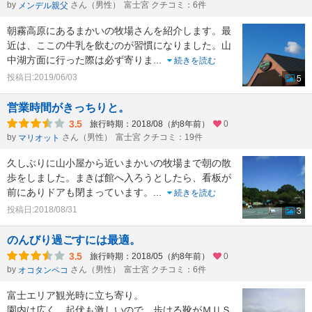
by
さん（男性）
富士宮 クチコミ：6件
メンデル親父
朝霧高原にあるまかいの牧場さんを紹介します。最
近は、ここの牛乳を飲むのが習慣になりました。山
中湖方面に行った際は必ず寄りま
...
続きを読む
投稿日:2019/06/03
5
営業時間がきっちりと。
3.5
旅行時期：2018/08（約8年前）
0
by
さん（男性）
富士宮 クチコミ：19件
マリオット
久しぶりに山小屋から近いまかいの牧場まで朝の散
歩をしました。まきば館へ入ろうとしたら、看板が
前にありドアも閉まっています。
...
続きを読む
投稿日:2018/08/31
3
のんびり過ごすには最適。
3.5
旅行時期：2018/05（約8年前）
0
by
さん（男性）
富士宮 クチコミ：6件
オコタンペコ
富士エリア観光時に立ち寄り。
園内は広く、起伏も激しいので、歩ける靴がＭＵＳ