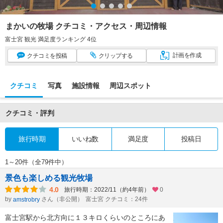
まかいの牧場 クチコミ・アクセス・周辺情報
富士宮 観光 満足度ランキング 4位
計画
を作成
クチコミ
を投稿
クリップ
する
クチコミ
写真
施設情報
周辺スポット
クチコミ・評判
旅行時期
いいね数
満足度
投稿日
1～20件（全79件中）
景色も楽しめる観光牧場
4.0
旅行時期：2022/11（約4年前）
0
by
さん（非公開）
富士宮 クチコミ：24件
amstrobry
富士宮駅から北方向に１３キロくらいのところにあ