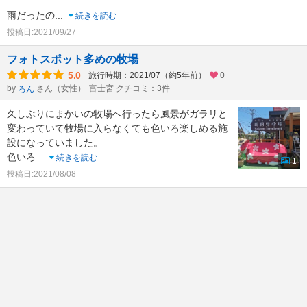
雨だったの
...
続きを読む
投稿日:2021/09/27
フォトスポット多めの牧場
5.0
旅行時期：2021/07（約5年前）
0
by
さん（女性）
富士宮 クチコミ：3件
ろん
久しぶりにまかいの牧場へ行ったら風景がガラリと
変わっていて牧場に入らなくても色いろ楽しめる施
設になっていました。
色いろ
...
続きを読む
1
投稿日:2021/08/08