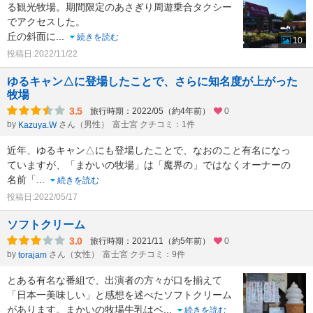
る観光牧場。期間限定のあさぎり周遊乗合タクシー
でアクセスした。
丘の斜面に
...
続きを読む
10
投稿日:2022/11/22
ゆるキャン△に登場したことで、さらに知名度が上がった
牧場
3.5
旅行時期：2022/05（約4年前）
0
by
さん（男性）
富士宮 クチコミ：1件
Kazuya.W
近年、ゆるキャン△にも登場したことで、なおのこと有名になっ
ていますが、「まかいの牧場」は「魔界の」ではなくオーナーの
名前「
...
続きを読む
投稿日:2022/05/17
ソフトクリーム
3.0
旅行時期：2021/11（約5年前）
0
by
さん（女性）
富士宮 クチコミ：9件
torajam
とある有名な番組で、出演者の方々が口を揃えて
「日本一美味しい」と感想を述べたソフトクリーム
があります。まかいの牧場牛乳はベ
...
続きを読む