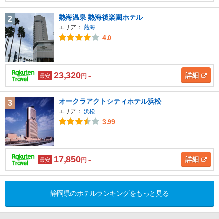
熱海温泉 熱海後楽園ホテル
2
エリア：
熱海
4.0
23,320
詳細
最安
円～
オークラアクトシティホテル浜松
3
エリア：
浜松
3.99
17,850
詳細
最安
円～
静岡県のホテルランキングをもっと見る