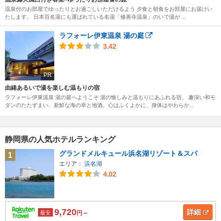
温泉付のお部屋でゆったりとお過ごしいただけるよう 夕食と朝食をお部屋にお届けい
たします。 日本百名湯にも選ばれている名湯「修善寺温泉」のいで湯が ...
ラフォーレ伊東温泉 湯の庭
3.42
PR
由緒あるいで湯を楽しむ温もりの宿
ラフォーレ伊東温泉 湯の庭へようこそ 湯の愉しみと温もりにあふれる宿。 趣深い和モ
ダンのたたずまい、新鮮な海の幸と地酒。心はふくよかに、身体はやわらか...
静岡県の人気ホテルランキング
グランドメルキュール浜名湖リゾート＆スパ
1
エリア：
浜名湖
4.02
9,720
詳細
最安
円～