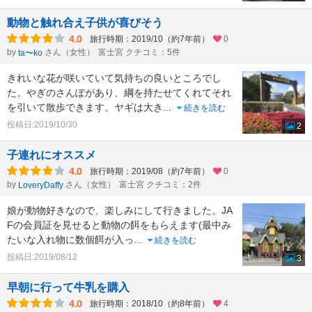
動物と触れ合え子供が喜びそう
4.0
旅行時期：2019/10（約7年前）
0
by
さん（女性）
富士宮 クチコミ：5件
ta〜ko
きれいな花が咲いていて気持ちの良いところでし
た。やぎのさんぽがあり、綱を持たせてくれてそれ
を引いて散歩できます。ヤギは大き
...
続きを読む
投稿日:2019/10/30
2
子連れにオススメ
4.0
旅行時期：2019/08（約7年前）
0
by
さん（女性）
富士宮 クチコミ：2件
LoveryDaffy
娘が動物好きなので、楽しみにして行きました。JA
Fの会員証を見せると動物の餌をもらえます(最中み
たいな入れ物に数個餌が入っ
...
続きを読む
投稿日:2019/08/12
3
早朝に行って牛乳を購入
4.0
旅行時期：2018/10（約8年前）
4