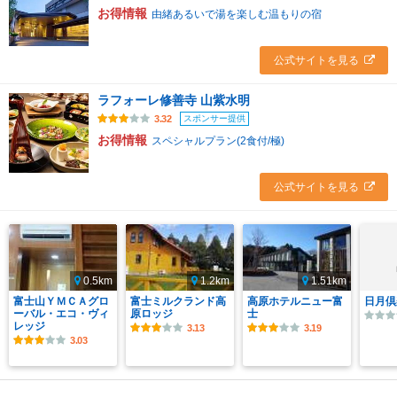
お得情報
由緒あるいで湯を楽しむ温もりの宿
公式サイトを見る
ラフォーレ修善寺 山紫水明
スポンサー提供
3.32
お得情報
スペシャルプラン(2食付/極)
公式サイトを見る
0.5km
1.2km
1.51km
富士山ＹＭＣＡグロ
富士ミルクランド高
高原ホテルニュー富
日月倶
ーバル・エコ・ヴィ
原ロッジ
士
レッジ
3.13
3.19
3.03