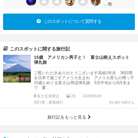
…他
このスポットについて質問する
このスポットに関する旅行記
15歳 アメリカン男子と！ 富士山映えスポット
弾丸旅
ご覧いただきありがとうございます高校1年生 38日間
を日本で過ごすアメリカ生まれ アメリカ育ちの甥っ子
10
15歳とめぐる富士山周辺弾丸旅 5月中旬から8月末ま
で 夏...
富士五湖周辺
28
2026/05/30
同行者：家族旅行
by ako-satiさん
旅行記をもっと見る