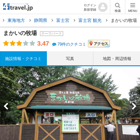
ログイン
新規登録
検索
MENU
東海地方
静岡県
富士宮
富士宮 観光
まかいの牧場
まかいの牧場
テーマパーク
3.47
アクセス
79件のクチコミ
施設情報・クチコミ
写真
地図・周辺情報