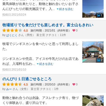
乗馬体験が出来たりと、動物と触れ合いたいお子さ
んにぴったりの観光施設です。入
...
続きを読む
投稿日:2021/02/24
1
牧場巡りでも食だけでも楽しめます。富士山もきれい
4.0
旅行時期：2021/01（約6年前）
0
by
さん（男性）
富士宮 クチコミ：11件
ぱくにく
牧場でジンギスカンを食べたいと思って利用しまし
た。
ジンギスカンや売店、アイスや牛乳だけのお店であ
2
れば、入場料を払わ
...
続きを読む
投稿日:2021/01/10
のんびり１日過ごせるところ
4.5
旅行時期：2020/10（約6年前）
0
by
さん（女性）
富士宮 クチコミ：1件
みー
動物と触れ合うのは勿論、アスレチック有り、物づ
くり体験あり、盛り沢山です。