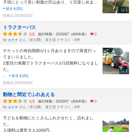
子供にとって良い刺激が沢山あり、１日楽しめま
...
続きを読む
1
投稿日:2020/10/25
トラクターバス
3.5
旅行時期：2020/07（約6年前）
0
by
さん（非公開）
富士宮 クチコミ：6件
カナナ
チケットの有効期限が1ヶ月ありますので再度行っ
てまいりました。
2度目の来園でトラクターバスが1回無料になりまし
た。
1
...
続きを読む
投稿日:2020/08/24
動物と間近でふれあえる
3.5
旅行時期：2020/07（約6年前）
0
by
さん（非公開）
富士宮 クチコミ：6件
カナナ
子どもを動物にたくさんふれさせたく、訪れまし
た。
入場料は通常大人1000円。