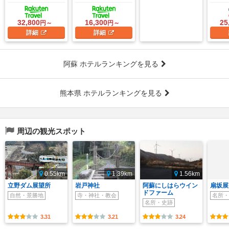
32,800
16,300
25
円～
円～
詳細
詳細
阿蘇 ホテルランキングを見る
熊本県 ホテルランキングを見る
周辺の観光スポット
0.55km
1.39km
1.56km
立野ダム展望所
岩戸神社
阿蘇にしはらウイン
扇坂展
ドファーム
自然・景勝地
寺・神社・教会
名所・
名所・史跡
3.31
3.21
3.24