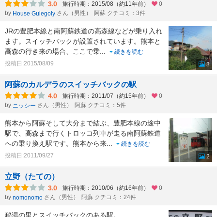
3.0
旅行時期：2015/08（約11年前）
0
by
さん（男性）
阿蘇 クチコミ：3件
House Gulegoly
JRの豊肥本線と南阿蘇鉄道の高森線などが乗り入れ
ます。スイッチバックが設置されています。熊本と
高森の行き来の場合、ここで乗
...
続きを読む
投稿日:2015/08/09
3
阿蘇のカルデラのスイッチバックの駅
4.0
旅行時期：2011/07（約15年前）
0
by
さん（男性）
阿蘇 クチコミ：5件
ニッシー
熊本から阿蘇そして大分まで結ぶ、豊肥本線の途中
駅で、高森まで行くトロッコ列車が走る南阿蘇鉄道
への乗り換え駅です。熊本から来
...
続きを読む
投稿日:2011/09/27
2
立野（たての）
3.0
旅行時期：2010/06（約16年前）
0
by
さん（男性）
阿蘇 クチコミ：24件
nomonomo
秘湯の里とスイッチバックのある駅。