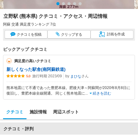
立野駅 (熊本県) クチコミ・アクセス・周辺情報
阿蘇 交通 満足度ランキング 7位
計画
を作成
クチコミ
を投稿
クリップ
する
ピックアップ クチコミ
満足度の高いクチコミ
新しくなった駅舎(南阿蘇鉄道)
旅行時期 2023/09
by
さん
まひな
5.0
熊本地震にて不通であった豊肥本線。肥後大津～阿蘇間が2020年8月8日に
復旧し、豊肥本線全線開通。 同じく熊本地震に
...
続きを読む
クチコミ
施設情報
周辺スポット
クチコミ・評判