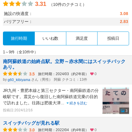
3.31
（10件のクチコミ）
施設の快適度：
3.08
バリアフリー：
2.83
旅行時期
いいね数
満足度
投稿日
1～9件（全10件中）
南阿蘇鉄道の始終点駅。立野～赤水間にはスイッチバック
あり。
3.5
旅行時期：2024/03（約2年前）
0
by
さん（男性）
阿蘇 クチコミ：13件
g60_kibiyama
JR九州・豊肥本線と第三セクター・南阿蘇鉄道の分
岐駅です。震災から復旧した南阿蘇鉄道完乗の目的
で訪れました。往路は肥後大津
...
続きを読む
投稿日:2024/12/16
3
スイッチバッグが見れる駅
3.0
旅行時期：2022/04（約4年前）
0