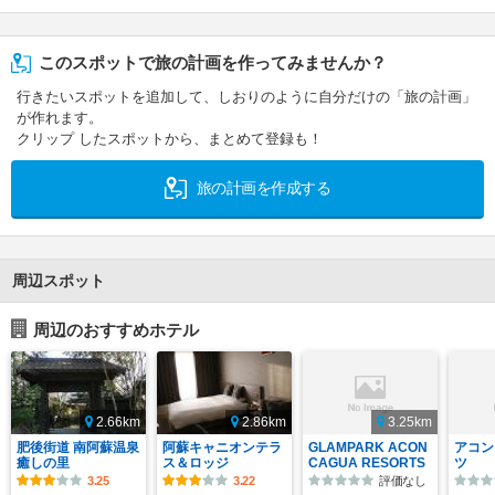
このスポットで旅の計画を作ってみませんか？
行きたいスポットを追加して、しおりのように自分だけの「旅の計画」
が作れます。
クリップ したスポットから、まとめて登録も！
旅の計画を作成する
周辺スポット
周辺のおすすめホテル
2.66km
2.86km
3.25km
肥後街道 南阿蘇温泉
阿蘇キャニオンテラ
GLAMPARK ACON
アコン
癒しの里
ス＆ロッジ
CAGUA RESORTS
ツ
3.25
3.22
評価なし