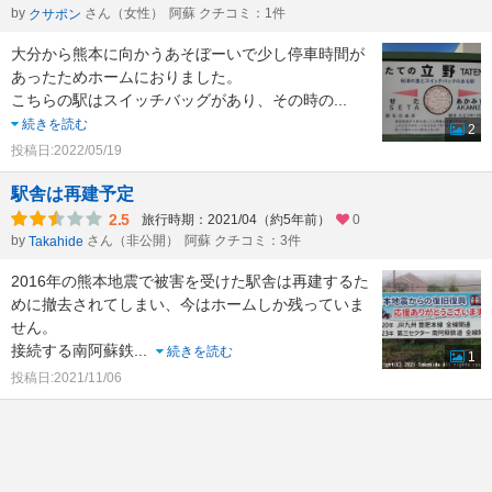
by
さん（女性）
阿蘇 クチコミ：1件
クサポン
大分から熊本に向かうあそぼーいで少し停車時間が
あったためホームにおりました。
こちらの駅はスイッチバッグがあり、その時の
...
続きを読む
2
投稿日:2022/05/19
駅舎は再建予定
2.5
旅行時期：2021/04（約5年前）
0
by
さん（非公開）
阿蘇 クチコミ：3件
Takahide
2016年の熊本地震で被害を受けた駅舎は再建するた
めに撤去されてしまい、今はホームしか残っていま
せん。
接続する南阿蘇鉄
...
続きを読む
1
投稿日:2021/11/06