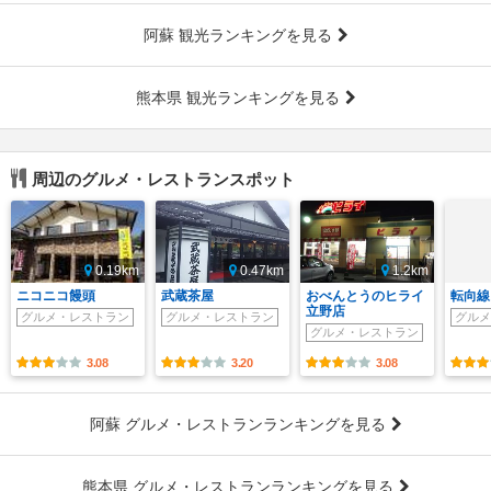
阿蘇 観光ランキングを見る
熊本県 観光ランキングを見る
周辺のグルメ・レストランスポット
0.19km
0.47km
1.2km
ニコニコ饅頭
武蔵茶屋
おべんとうのヒライ
転向線
立野店
グルメ・レストラン
グルメ・レストラン
グルメ
グルメ・レストラン
3.08
3.20
3.08
阿蘇 グルメ・レストランランキングを見る
熊本県 グルメ・レストランランキングを見る