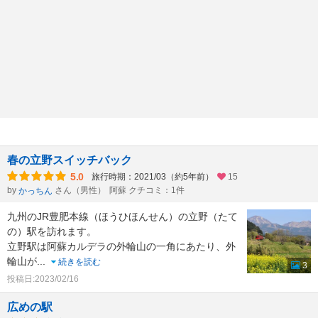
春の立野スイッチバック
5.0
旅行時期：2021/03（約5年前）
15
by
さん（男性）
阿蘇 クチコミ：1件
かっちん
九州のJR豊肥本線（ほうひほんせん）の立野（たて
の）駅を訪れます。
立野駅は阿蘇カルデラの外輪山の一角にあたり、外
輪山が
...
続きを読む
3
投稿日:2023/02/16
広めの駅