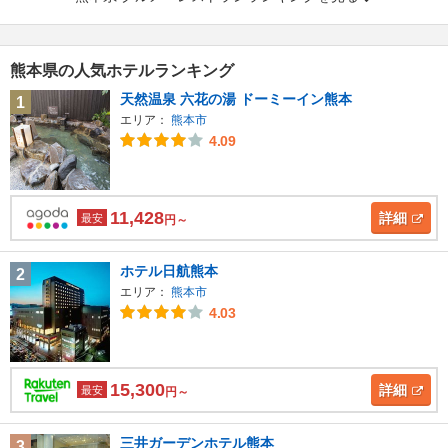
熊本県の人気ホテルランキング
天然温泉 六花の湯 ドーミーイン熊本
1
エリア：
熊本市
4.09
11,428
詳細
最安
円～
ホテル日航熊本
2
エリア：
熊本市
4.03
15,300
詳細
最安
円～
三井ガーデンホテル熊本
3