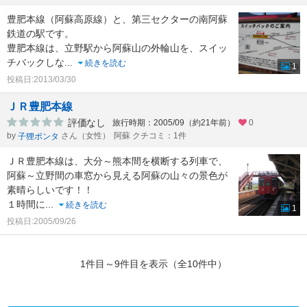
豊肥本線（阿蘇高原線）と、第三セクターの南阿蘇
鉄道の駅です。
豊肥本線は、立野駅から阿蘇山の外輪山を、スイッ
チバックしな
...
続きを読む
1
投稿日:2013/03/30
ＪＲ豊肥本線
評価なし
旅行時期：2005/09（約21年前）
0
by
さん（女性）
阿蘇 クチコミ：1件
子狸ポンタ
ＪＲ豊肥本線は、大分～熊本間を横断する列車で、
阿蘇～立野間の車窓から見える阿蘇の山々の景色が
素晴らしいです！！
１時間に
...
続きを読む
1
投稿日:2005/09/26
1件目～9件目を表示（全10件中）