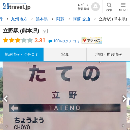
ログイン
新規登録
検索
MENU
行
九州地方
熊本県
阿蘇
阿蘇 交通
立野駅 (熊本県)
立野駅 (熊本県)
駅
3.31
アクセス
10件のクチコミ
施設情報・クチコミ
写真
地図・周辺情報