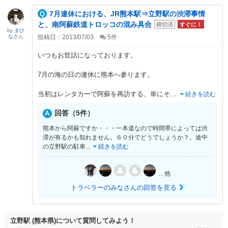
7月連休における、JR熊本駅⇒立野駅の渋滞事情
と、南阿蘇鉄道トロッコの混み具合
締切済
すぐに！
by
まひ
な
さん
投稿日：2013/07/03
5
件
いつもお世話になっております。
7月の海の日の連休に熊本へ参ります。
当初はレンタカーで阿蘇を再訪する、単にそ
...
続きを読む
回答（5件）
熊本から阿蘇ですか・・・一本道なので時間帯によっては渋
滞が有るかも知れません。６０分でどうでしょうか？。途中
の立野駅の駐車
...
続きを読む
…他
トラベラーのみなさんの回答を見る
立野駅 (熊本県)について質問してみよう！