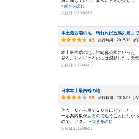
海に面していて、非常に景色が美しく
続きを読む
投稿日:2018/03/06
本土最西端の地 晴れれば五島列島ま
4.5
旅行時期：2015/10（約
本土最西端の地，神崎鼻公園にいった
見ることができるのには感動した．天
投稿日:2016/03/02
日本本土最西端の地
3.5
旅行時期：2015/08（約
佐々ＩＣから車で２０分ほどでした。
一応案内板があるので迷うことはなか
ので、アク
...
続きを読む
投稿日:2015/09/03