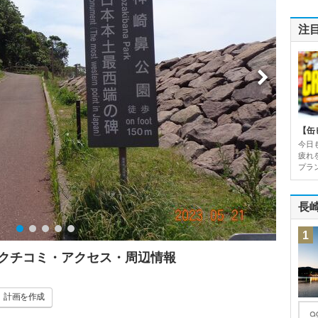
注
【缶
今日
疲れ
プラン
長
1
 クチコミ・アクセス・周辺情報
計画
を作成