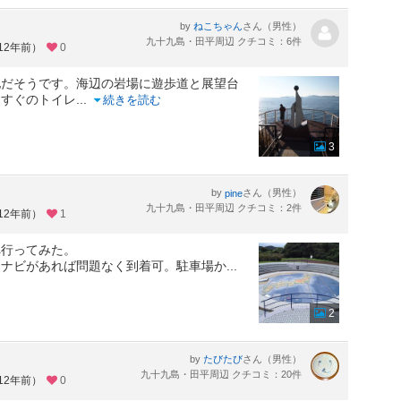
by
さん（男性）
ねこちゃん
九十九島・田平周辺 クチコミ：6件
12年前）
0
だそうです。海辺の岩場に遊歩道と展望台
てすぐのトイレ
...
続きを読む
3
by
さん（男性）
pine
九十九島・田平周辺 クチコミ：2件
12年前）
1
へ行ってみた。
、ナビがあれば問題なく到着可。駐車場か
...
2
by
さん（男性）
たびたび
九十九島・田平周辺 クチコミ：20件
12年前）
0