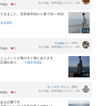
九十九島・田平周辺 クチコミ：1件
約7年前）
0
てきました。佐世保市街から車で30～40分
続きを読む
4
by
さん（女性）
betty
九十九島・田平周辺 クチコミ：1件
約7年前）
5
モニュメントが海のすぐ側にあります。
流広場があり、
...
続きを読む
4
by
さん（男性）
ミスターＤ
九十九島・田平周辺 クチコミ：7件
約9年前）
0
にある公園です。