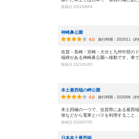
投稿日:2022/08/04
神崎鼻公園
4.0
旅行時期：2020/11（
佐賀・長崎・宮崎・大分と九州中部の
端碑がある神崎鼻公園へ移動です。車
投稿日:2021/01/03
本土最西端の岬公園
4.0
旅行時期：2020/06（
本土四極の一つで、佐賀県にある最西
保などから電車とバスを利用すること
.
投稿日:2020/07/05
日本本土最西端