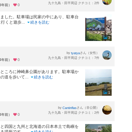
九十九島・田平周辺 クチコミ：2件
約3年前）
0
きました。駐車場は民家の中にあり、駐車台
に行くと遊歩
...
続きを読む
3
by
さん（女性）
tyatya
九十九島・田平周辺 クチコミ：7件
約4年前）
0
のところに神崎鼻公園があります。駐車場か
部の道を歩いて
...
続きを読む
1
by
さん（非公開）
Cantinflas
九十九島・田平周辺 クチコミ：2件
約4年前）
0
州と四国と九州と北海道の日本本土で島嶼を
たる場所です。
...
続きを読む