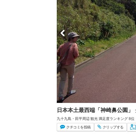
日本本土最西端「神崎鼻公園」
九十九島・田平周辺 観光 満足度ランキング 8位
クチコミ
を投稿
クリップ
する