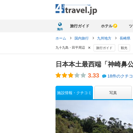
旅行ガイド
ホテル
ツ
海外
ホーム
国内旅行
九州地方
長崎県
×
九十九島・田平周辺
旅行ガイド
観光
日本本土最西端「神崎鼻
3.33
18件のクチ
施設情報・クチコミ
写真