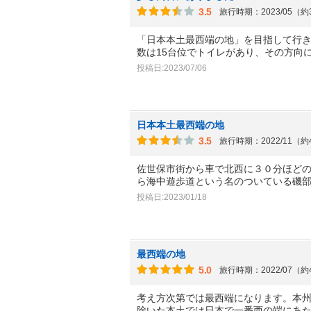
3.5
旅行時期：2023/05（
「日本本土最西端の地」を目指して行
数は15台位でトイレがあり、その方向
投稿日:2023/07/06
日本本土最西端の地
3.5
旅行時期：2022/11（
佐世保市街から車で北西に３０分ほど
ら海中遊歩道という名のついている磯
投稿日:2023/01/18
最西端の地
5.0
旅行時期：2022/07（
考え方次第では最西端になります。本
除いた本土では日本で一番西の端にあ