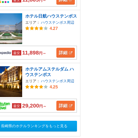
円～
ホテル日航ハウステンボス
エリア：
ハウステンボス周辺
4.27
11,898
詳細
最安
円～
ホテルアムステルダム ハ
ウステンボス
エリア：
ハウステンボス周辺
4.25
29,200
詳細
最安
円～
長崎県のホテルランキングをもっと見る