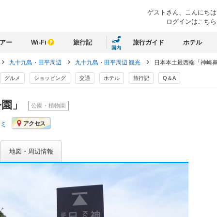
ゲストさん、
こんにちは
ログインはこちら
アー
Wi-Fi
旅行記
旅行ガイド
ホテル
国内
九十九島・田平周辺
九十九島・田平周辺 観光
日本本土最西端「神崎
グルメ
ショッピング
交通
ホテル
旅行記
Q＆A
公園」
公園・植物園
コミ
アクセス
地図・周辺情報