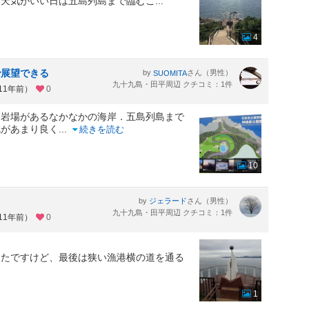
、天気がいい日は五島列島まで臨むこ
...
4
で展望できる
by
さん（男性）
SUOMITA
九十九島・田平周辺 クチコミ：1件
11年前）
0
．岩場があるなかなかの海岸．五島列島まで
気があまり良く
...
続きを読む
10
by
さん（男性）
ジェラード
九十九島・田平周辺 クチコミ：1件
11年前）
0
ったですけど、最後は狭い漁港横の道を通る
1