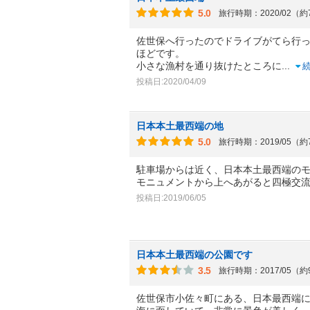
5.0
旅行時期：2020/02（
佐世保へ行ったのでドライブがてら行っ
ほどです。
小さな漁村を通り抜けたところに
...
投稿日:2020/04/09
日本本土最西端の地
5.0
旅行時期：2019/05（
駐車場からは近く、日本本土最西端の
モニュメントから上へあがると四極交
投稿日:2019/06/05
日本本土最西端の公園です
3.5
旅行時期：2017/05（
佐世保市小佐々町にある、日本最西端