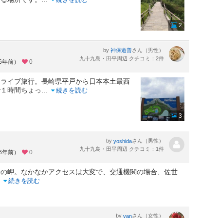
2
by
さん（男性）
神保道善
九十九島・田平周辺 クチコミ：2件
約6年前）
0
ドライブ旅行。長崎県平戸から日本本土最西
で１時間ちょっ
...
続きを読む
3
by
さん（男性）
yoshida
九十九島・田平周辺 クチコミ：1件
約6年前）
0
端の岬。なかなかアクセスは大変で、交通機関の場合、佐世
..
続きを読む
by
さん（女性）
yan