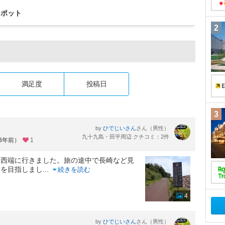
スポット
2
満足度
投稿日
3
by
さん（男性）
ひでじいさん
九十九島・田平周辺 クチコミ：2件
約3年前）
1
最西端に行きました。旅の途中で長崎など見
岬を目指しまし
...
続きを読む
4
by
さん（男性）
ひでじいさん