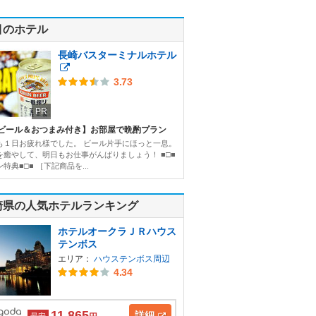
目のホテル
長崎バスターミナルホテル
3.73
PR
ビール＆おつまみ付き】お部屋で晩酌プラン
も１日お疲れ様でした。 ビール片手にほっと一息。
を癒やして、明日もお仕事がんばりましょう！ ■□■
特典■□■ ［下記商品を...
崎県の人気ホテルランキング
ホテルオークラＪＲハウス
テンボス
エリア：
ハウステンボス周辺
4.34
11,865
詳細
最安