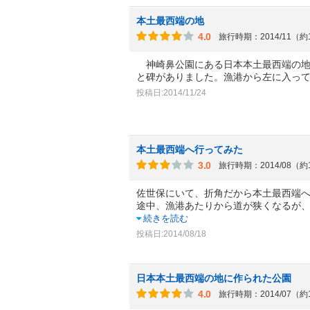
本土最西端の地
4.0
旅行時期：2014/11（約
神崎鼻公園にある日本本土最西端の地
と碑がありました。漁港から左に入っ
投稿日:2014/11/24
本土最西端へ行ってみた
3.0
旅行時期：2014/08（約
佐世保にいて、折角だから本土最西端
途中、漁港あたりから道が狭くなるが
続きを読む
投稿日:2014/08/18
日本本土最西端の地に作られた公園
4.0
旅行時期：2014/07（約