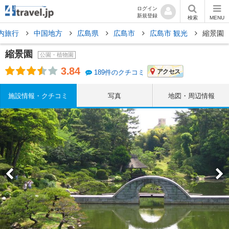
ログイン
新規登録
検索
MENU
内旅行
中国地方
広島県
広島市
広島市 観光
縮景園
縮景園
公園・植物園
3.84
アクセス
189件のクチコミ
施設情報・クチコミ
写真
地図・周辺情報