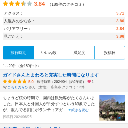
3.84
（189件のクチコミ）
アクセス：
3.71
人混みの少なさ：
3.80
バリアフリー：
2.84
見ごたえ：
3.96
旅行時期
いいね数
満足度
投稿日
1～20件（全189件中）
ガイドさんとまわると充実した時間になります
5.0
旅行時期：2024/04（約2年前）
1
by
さん（女性）
広島市 クチコミ：2件
こもとのらひ
ちょうど桜の時期で、園内は観光客がたくさんいま
した。日本人と外国人が半分ずつという印象でした
が、混んでる割にボランティアガ
...
続きを読む
投稿日:2024/06/25
4