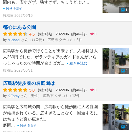
園内も、広すぎず、狭すぎず、ちょうどよい
...
続きを読む
1
投稿日:2022/09/19
都心にある公園
4.5
旅行時期：2022/06（約4年前）
0
by
さん（非公開）
広島市 クチコミ：5件
Michael
広島駅から徒歩で行くことが出来ます。入場料は大
人260円でした。ボランティアのガイドさんがいら
っしゃったので時間が合えばガ
...
続きを読む
投稿日:2023/05/31
3
広島駅徒歩圏の名庭園は
5.0
旅行時期：2022/06（約4年前）
0
by
さん（男性）
広島市 クチコミ：12件
K.Tomy
広島駅と広島城の間、広島駅から徒歩圏に大名庭園
が維持されている。広すぎることなく、回遊するに
はちょうど良い広さだ。
庭園
...
続きを読む
3