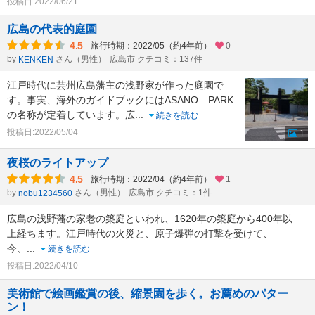
投稿日:2022/06/21
広島の代表的庭園
4.5
旅行時期：2022/05（約4年前）
0
by
さん（男性）
広島市 クチコミ：137件
KENKEN
江戸時代に芸州広島藩主の浅野家が作った庭園で
す。事実、海外のガイドブックにはASANO PARK
の名称が定着しています。広
...
続きを読む
投稿日:2022/05/04
1
夜桜のライトアップ
4.5
旅行時期：2022/04（約4年前）
1
by
さん（男性）
広島市 クチコミ：1件
nobu1234560
広島の浅野藩の家老の築庭といわれ、1620年の築庭から400年以
上経ちます。江戸時代の火災と、原子爆弾の打撃を受けて、
今、
...
続きを読む
投稿日:2022/04/10
美術館で絵画鑑賞の後、縮景園を歩く。お薦めのパター
ン！