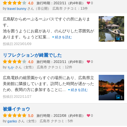
4.0
旅行時期：2022/11（約4年前）
0
by
さん（非公開）
広島市 クチコミ：13件
travel bunny
広島駅からめーぷるーぷバスですぐの所にありま
す。
池を囲うようにお庭があり、のんびりした雰囲気が
あります。ちょうど紅葉
...
続きを読む
1
投稿日:2023/01/09
リフレクションが綺麗でした
4.0
旅行時期：2022/11（約4年前）
0
by
さん（女性）
広島市 クチコミ：12件
ちか
広島電鉄の縮景園からすぐの場所にあり、広島県立
美術館に隣接しています。訪問した時間が遅かった
ため、夜間の方に参加することに
...
続きを読む
投稿日:2022/11/27
1
被爆イチョウ
5.0
旅行時期：2022/08（約4年前）
0
by
さん（女性）
広島市 クチコミ：5件
gariko