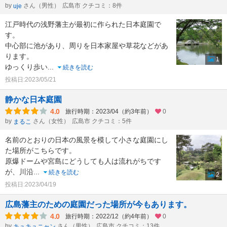
by
さん（男性）
広島市 クチコミ：8件
uje
江戸時代の浅野藩主が最初に作られた日本庭園で
す。
中心部に池があり、周りを日本家屋や草花などがあ
ります。
1
ゆっくり歩い
...
続きを読む
投稿日:2023/05/21
静かな日本庭園
4.0
旅行時期：2023/04（約3年前）
0
by
さん（女性）
広島市 クチコミ：5件
まるこ
名前のとおりの日本の風景を模して小さな庭園にし
た場所がこちらです。
原爆ドームや宮島にどうしても人は流れがちです
が、川沿
...
続きを読む
2
投稿日:2023/04/19
広島藩主のための庭園だった場所が今もあります。
4.0
旅行時期：2022/12（約4年前）
0
by
さん（男性）
広島市 クチコミ：13件
キュキュニャン