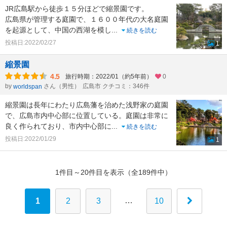
JR広島駅から徒歩１５分ほどで縮景園です。
広島県が管理する庭園で、１６００年代の大名庭園
を起源として、中国の西湖を模し
...
続きを読む
投稿日:2022/02/27
1
縮景園
4.5
旅行時期：2022/01（約5年前）
0
by
さん（男性）
広島市 クチコミ：346件
worldspan
縮景園は長年にわたり広島藩を治めた浅野家の庭園
で、広島市内中心部に位置している。庭園は非常に
良く作られており、市内中心部に
...
続きを読む
投稿日:2022/01/29
1
1件目～20件目を表示（全189件中）
…
1
2
3
10