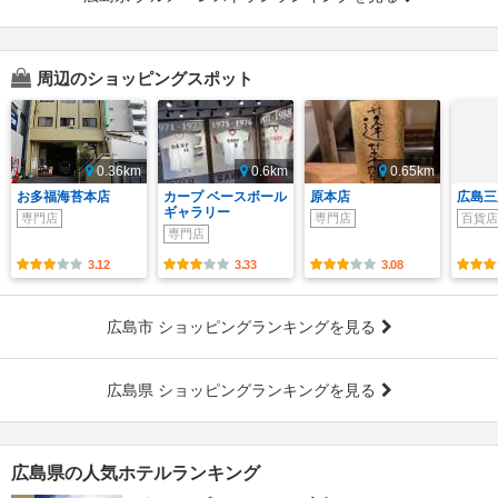
周辺のショッピングスポット
0.36km
0.6km
0.65km
お多福海苔本店
カープ ベースボール
原本店
広島三
ギャラリー
専門店
専門店
百貨店
専門店
3.12
3.33
3.08
広島市 ショッピングランキングを見る
広島県 ショッピングランキングを見る
広島県の人気ホテルランキング