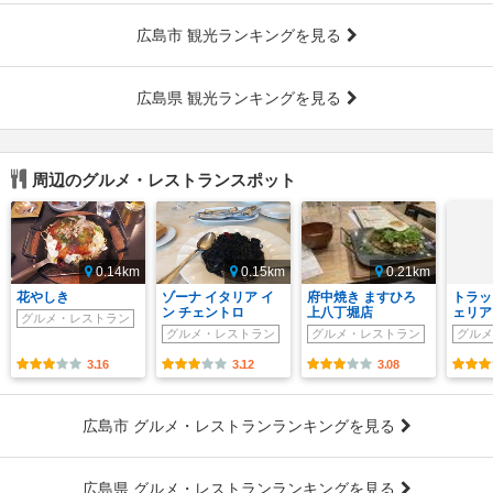
広島市 観光ランキングを見る
広島県 観光ランキングを見る
周辺のグルメ・レストランスポット
0.14km
0.15km
0.21km
花やしき
ゾーナ イタリア イ
府中焼き ますひろ
トラッ
ン チェントロ
上八丁堀店
ェリア p
グルメ・レストラン
グルメ・レストラン
グルメ・レストラン
グルメ
3.16
3.12
3.08
広島市 グルメ・レストランランキングを見る
広島県 グルメ・レストランランキングを見る