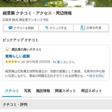
縮景園 クチコミ・アクセス・周辺情報
広島市 観光 満足度ランキング 6位
計画
を作成
クチコミ
を投稿
クリップ
する
ピックアップ クチコミ
満足度の高いクチコミ
素晴らしい庭園
旅行時期 2025/08
by
さん
夏ミカン
4.0
縮景園は広島藩主浅野長晟公が、別邸の庭園として築成。 広島市の中心部
に位置しながら、都会の喧騒を忘れさせてくれる緑豊かな
...
続きを読む
クチコミ
写真
施設情報
関連スポット
周辺スポット
クチコミ・評判