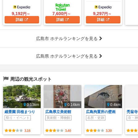
9,192
7,600
9,297
円～
円～
円～
詳細
詳細
詳細
広島市 ホテルランキングを見る
広島県 ホテルランキングを見る
周辺の観光スポット
0.13km
0.14km
0.4km
縮景園 田植まつり
広島県立美術館
広島拘置所の壁画
禿翁寺
祭り・イベント
美術館・博物館
名所・史跡
寺・神
3.16
3.40
3.30