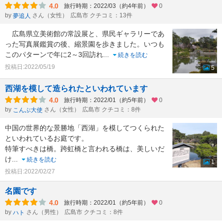
4.0
旅行時期：2022/03（約4年前）
0
by
さん（女性）
広島市 クチコミ：13件
夢追人
広島県立美術館の常設展と、県民ギャラリーであ
った写真展鑑賞の後、縮景園を歩きました。いつも
このパターンで年に2～3回訪れ
...
続きを読む
投稿日:2022/05/19
5
西湖を模して造られたといわれています
4.0
旅行時期：2022/01（約5年前）
0
by
さん（女性）
広島市 クチコミ：8件
こんぶ大使
中国の世界的な景勝地「西湖」を模してつくられた
といわれているお庭です。
特筆すべきは橋。跨虹橋と言われる橋は、美しいだ
け
...
続きを読む
1
投稿日:2022/02/27
名園です
4.0
旅行時期：2022/01（約5年前）
0
by
さん（男性）
広島市 クチコミ：8件
ハト