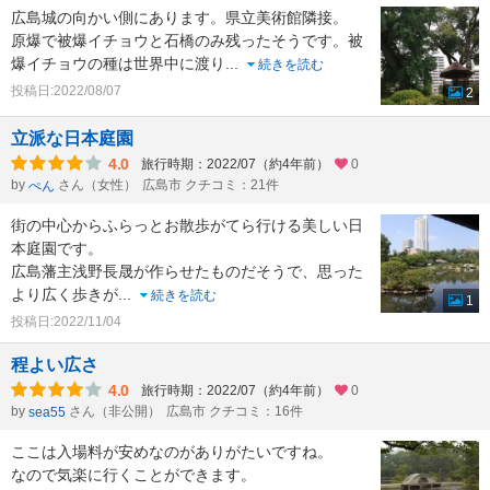
広島城の向かい側にあります。県立美術館隣接。
原爆で被爆イチョウと石橋のみ残ったそうです。被
爆イチョウの種は世界中に渡り
...
続きを読む
投稿日:2022/08/07
2
立派な日本庭園
4.0
旅行時期：2022/07（約4年前）
0
by
さん（女性）
広島市 クチコミ：21件
ぺん
街の中心からふらっとお散歩がてら行ける美しい日
本庭園です。
広島藩主浅野長晟が作らせたものだそうで、思った
より広く歩きが
...
続きを読む
1
投稿日:2022/11/04
程よい広さ
4.0
旅行時期：2022/07（約4年前）
0
by
さん（非公開）
広島市 クチコミ：16件
sea55
ここは入場料が安めなのがありがたいですね。
なので気楽に行くことができます。