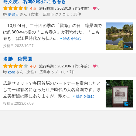
冬支度、名園の松にこも巻き
4.5
旅行時期：2023/10（約3年前）
0
by
さん（女性）
広島市 クチコミ：13件
夢追人
10月24日、二十四節季の「霜降」の日、縮景園で
は約360本の松の「こも巻き」が行われた。「こも
巻き」は江戸時代から伝わ
...
続きを読む
投稿日:2023/10/27
3
名勝 縮景園
4.0
旅行時期：2023/06（約3年前）
0
by
さん（女性）
広島市 クチコミ：7件
koro
広島サミットで各国首脳のパートナーを案内したと
して一躍有名になった江戸時代の大名庭園です。県
立美術館の隣にありますが、駅か
...
続きを読む
投稿日:2023/07/09
3