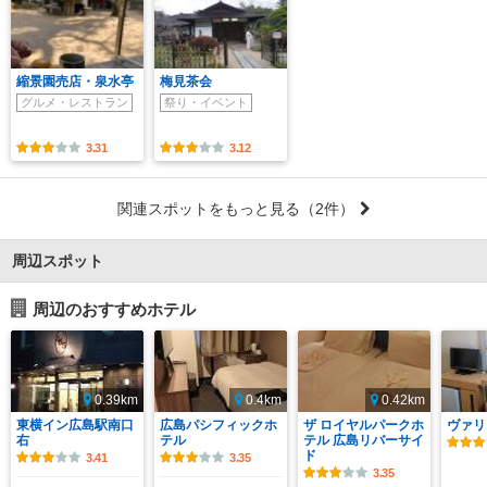
縮景園売店・泉水亭
梅見茶会
グルメ・レストラン
祭り・イベント
3.31
3.12
関連スポットをもっと見る
（2件）
周辺スポット
周辺のおすすめホテル
0.39km
0.4km
0.42km
東横イン広島駅南口
広島パシフィックホ
ザ ロイヤルパークホ
ヴァリ
右
テル
テル 広島リバーサイ
ド
3.41
3.35
3.35