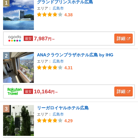
グランドプリンスホテル広島
1
エリア：
広島市
4.38
7,987
詳細
最安
円～
ANAクラウンプラザホテル広島 by IHG
2
エリア：
広島市
4.31
10,164
詳細
最安
円～
リーガロイヤルホテル広島
3
エリア：
広島市
4.29