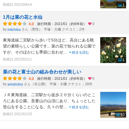
投稿日:2021/04/14
1
1月は菜の花と水仙
4.0
旅行時期：2021/01（約6年前）
0
by
さん（男性）
平塚・大磯 クチコミ：2件
mitchiba
東海道線二宮駅から歩いて5分ほど、高台にある眺
望の素晴らしい公園です。菜の花で知られる公園で
すが、そのほかにも季節に合わせ
...
続きを読む
投稿日:2022/02/11
1
菜の花と富士山の組み合わせが美しい
4.0
旅行時期：2021/01（約6年前）
0
by
さん（非公開）
平塚・大磯 クチコミ：28件
amstrobry
ＪＲ東海道線、二宮駅から徒歩２０分くらいのとこ
ろにある公園。吾妻山の山頂にあり、ちょっとした
登山をすることになる。久々の登
...
続きを読む
投稿日:2021/01/23
10