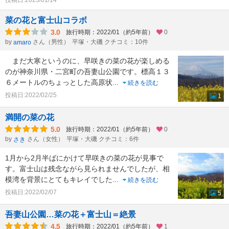
投稿日:2023/01/14
菜の花と富士山コラボ
3.0
旅行時期：2022/01（約5年前）
0
by
さん（男性）
平塚・大磯 クチコミ：10件
amaro
まだ大寒というのに、早咲きの菜の花が楽しめる
のが神奈川県・二宮町の吾妻山公園です。標高１３
６メートルのちょっとした高原状
...
続きを読む
投稿日:2022/02/25
1
満開の菜の花
5.0
旅行時期：2022/01（約5年前）
0
by
さん（女性）
平塚・大磯 クチコミ：6件
さき
1月から2月半ばにかけて早咲きの菜の花が見事で
す。富士山は残念ながら見られませんでしたが、相
模湾を背景にとてもキレイでした
...
続きを読む
投稿日:2022/02/07
5
吾妻山公園…菜の花＋富士山＝絶景
4.5
旅行時期：2022/01（約5年前）
1