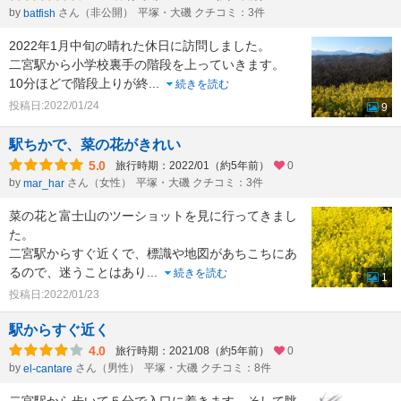
by
さん（非公開）
平塚・大磯 クチコミ：3件
batfish
2022年1月中旬の晴れた休日に訪問しました。
二宮駅から小学校裏手の階段を上っていきます。
10分ほどで階段上りが終
...
続きを読む
投稿日:2022/01/24
9
駅ちかで、菜の花がきれい
5.0
旅行時期：2022/01（約5年前）
0
by
さん（女性）
平塚・大磯 クチコミ：3件
mar_har
菜の花と富士山のツーショットを見に行ってきまし
た。
二宮駅からすぐ近くで、標識や地図があちこちにあ
るので、迷うことはあり
...
続きを読む
1
投稿日:2022/01/23
駅からすぐ近く
4.0
旅行時期：2021/08（約5年前）
0
by
さん（男性）
平塚・大磯 クチコミ：8件
el-cantare