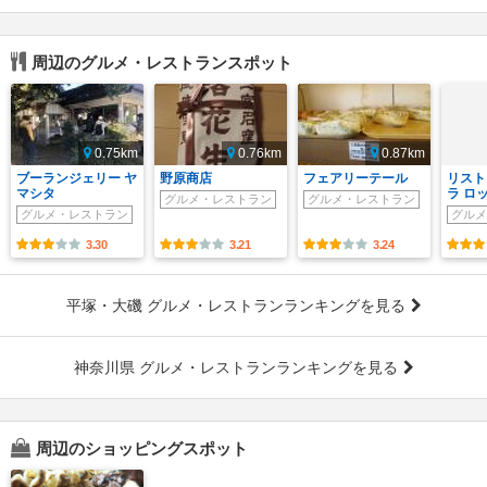
周辺のグルメ・レストランスポット
0.75km
0.76km
0.87km
ブーランジェリー ヤ
野原商店
フェアリーテール
リスト
マシタ
ラ ロ
グルメ・レストラン
グルメ・レストラン
グルメ・レストラン
グルメ
3.30
3.21
3.24
平塚・大磯 グルメ・レストランランキングを見る
神奈川県 グルメ・レストランランキングを見る
周辺のショッピングスポット