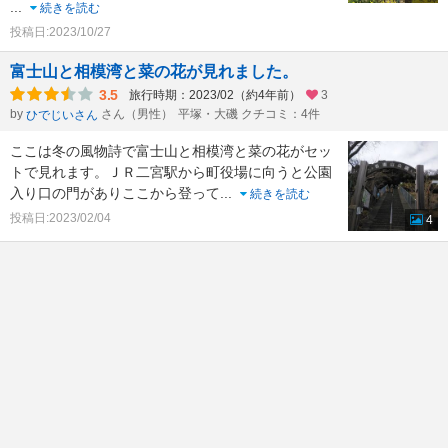
...
続きを読む
投稿日:2023/10/27
富士山と相模湾と菜の花が見れました。
3.5
旅行時期：2023/02（約4年前）
3
by
さん（男性）
平塚・大磯 クチコミ：4件
ひでじいさん
ここは冬の風物詩で富士山と相模湾と菜の花がセッ
トで見れます。ＪＲ二宮駅から町役場に向うと公園
入り口の門がありここから登って
...
続きを読む
投稿日:2023/02/04
4