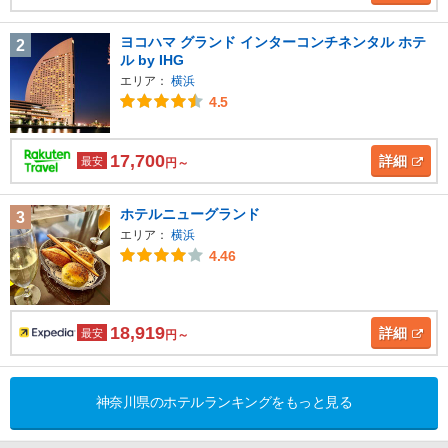
ヨコハマ グランド インターコンチネンタル ホテ
2
ル by IHG
エリア：
横浜
4.5
17,700
詳細
最安
円～
ホテルニューグランド
3
エリア：
横浜
4.46
18,919
詳細
最安
円～
神奈川県のホテルランキングをもっと見る