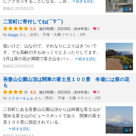
にアクセスすることになる。二宮
...
続きを読む
投稿日:2023/01/23
8
二宮町に寄付してね(⌒∇⌒)
5.0
旅行時期：2023/01（約4年前）
0
by
さん（女性）
平塚・大磯 クチコミ：3件
doggy
低いけど、山なので、それなりに上りはきついで
す。でも高齢の方もゆっくりと上ったりしてます。
1月は菜の花が満開で富士山をバッ
...
続きを読む
投稿日:2023/01/22
4
吾妻山公園山頂は関東の富士見１００景 冬場には菜の花
も
4.0
旅行時期：2023/01（約4年前）
0
by
さん（男性）
平塚・大磯 クチコミ：2件
ドクターキムル
二宮町にある吾妻山公園山頂からは綺麗な富士山が
望める富士山のビュースポットであり、関東の富士
見１００景に指定されている。
...
続きを読む
2