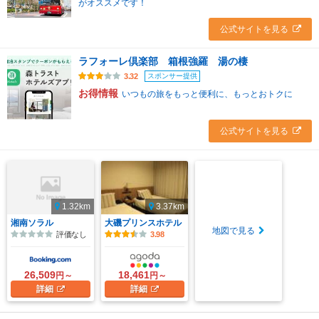
がオススメです！
公式サイトを見る
ラフォーレ倶楽部 箱根強羅 湯の棲
スポンサー提供
3.32
お得情報
いつもの旅をもっと便利に、もっとおトクに
公式サイトを見る
1.32km
3.37km
湘南ソラル
大磯プリンスホテル
地図で見る
評価なし
3.98
26,509
18,461
円～
円～
詳細
詳細