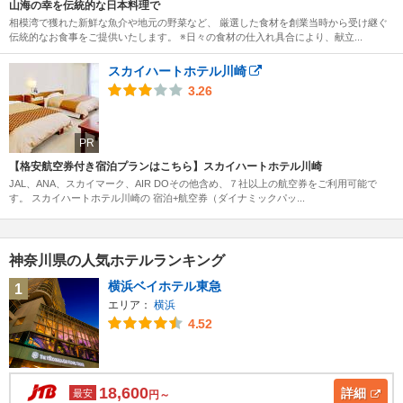
山海の幸を伝統的な日本料理で
相模湾で獲れた新鮮な魚介や地元の野菜など、 厳選した食材を創業当時から受け継ぐ
伝統的なお食事をご提供いたします。 ※日々の食材の仕入れ具合により、献立...
スカイハートホテル川崎
3.26
PR
【格安航空券付き宿泊プランはこちら】スカイハートホテル川崎
JAL、ANA、スカイマーク、AIR DOその他含め、７社以上の航空券をご利用可能で
す。 スカイハートホテル川崎の 宿泊+航空券（ダイナミックパッ...
神奈川県の人気ホテルランキング
横浜ベイホテル東急
1
エリア：
横浜
4.52
18,600
詳細
最安
円～