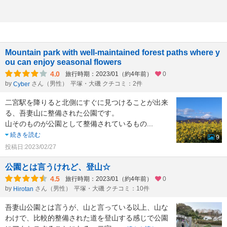
Mountain park with well-maintained forest paths where y
ou can enjoy seasonal flowers
4.0
旅行時期：2023/01（約4年前）
0
by
さん（男性）
平塚・大磯 クチコミ：2件
Cyber
二宮駅を降りると北側にすぐに見つけることが出来
る、吾妻山に整備された公園です。
山そのものが公園として整備されているもの
...
続きを読む
9
投稿日:2023/02/27
公園とは言うけれど、登山☆
4.5
旅行時期：2023/01（約4年前）
0
by
さん（男性）
平塚・大磯 クチコミ：10件
Hirotan
吾妻山公園とは言うが、山と言っている以上、山な
わけで、比較的整備された道を登山する感じで公園