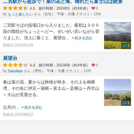
二宮駅から徒歩で！菜の花と海、晴れたら富士山は絶景
4.5
旅行時期：2024/01（約3年前）
0
by
さん（女性）
平塚・大磯 クチコミ：15件
もっと旅したい
二宮駅そばの役場口から入りました。最初は３００
段の階段がちょっとヘビー。ぜいぜい言いながら登
りました。頂上に着くと、展望台
...
続きを読む
投稿日:2024/01/28
1
展望台
4.0
旅行時期：2023/08（約3年前）
0
by
さん（男性）
平塚・大磯 クチコミ：15件
TakoMan
春は菜の花、夏からは秋桜が咲き、その上を相模
湾、その先に伊豆～箱根～富士山～足柄山～丹沢山
～大山が見渡せる。
1
公共の
...
続きを読む
投稿日:2023/08/12