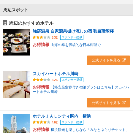
周辺スポット
周辺のおすすめホテル
強羅温泉 自家源泉掛け流しの宿 強羅環翠楼
スポンサー提供
3.32
お得情報
山海の幸を伝統的な日本料理で
公式サイトを見る
スカイハートホテル川崎
スポンサー提供
3.26
お得情報
【格安航空券付き宿泊プランはこちら】スカイハ
ートホテル川崎
公式サイトを見る
ホテルＪＡＬシティ関内 横浜
スポンサー提供
4.02
お得情報
横浜観光を楽しむなら「みなとぶらりチケット」