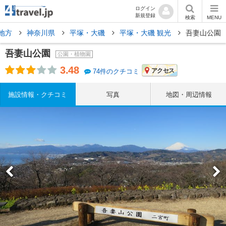
ログイン
新規登録
検索
MENU
地方
神奈川県
平塚・大磯
平塚・大磯 観光
吾妻山公園
吾妻山公園
公園・植物園
3.48
アクセス
74件のクチコミ
施設情報・クチコミ
写真
地図・周辺情報