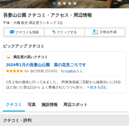
吾妻山公園 クチコミ・アクセス・周辺情報
平塚・大磯 観光 満足度ランキング 1位
計画
を作成
クチコミ
を投稿
クリップ
する
ピックアップ クチコミ
満足度の高いクチコミ
2024年1月の吾妻山公園 菜の花見ごろです
旅行時期 2024/01
by
さん
batfish
5.0
1月上旬の連休に行ってみました。 JR東海道線二宮駅から線路沿いに10分
ほど歩いた登山口から よく整備されたつづら折り
...
続きを読む
クチコミ
写真
施設情報
周辺スポット
クチコミ・評判