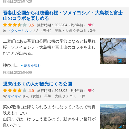
投稿日:2023/07/28
吾妻山公園からは枝垂れ桜・ソメイヨシノ・大島桜と富士
山のコラボを楽しめる
3.5
旅行時期：2023/04（約3年前）
0
by
さん（男性）
平塚・大磯 クチコミ：2件
ドクターキムル
二宮町にある吾妻山公園は桜の季節になると枝垂れ
桜・ソメイヨシノ・大島桜と富士山のコラボを楽し
むことが出来る。
3
神奈川
...
続きを読む
投稿日:2023/04/06
週末は多くの人が観光にくる公園
4.0
旅行時期：2023/02（約4年前）
0
by
さん（女性）
平塚・大磯 クチコミ：1件
マイマイ
菜の花畑には降りられるようになっているので写真
映えもすごい
山頂までは、けっこう登るので、動きやすい格好が
良いです。
2