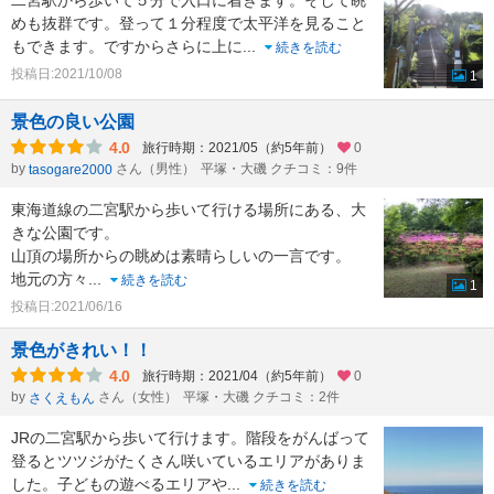
二宮駅から歩いて５分で入口に着きます。そして眺
めも抜群です。登って１分程度で太平洋を見ること
もできます。ですからさらに上に
...
続きを読む
投稿日:2021/10/08
1
景色の良い公園
4.0
旅行時期：2021/05（約5年前）
0
by
さん（男性）
平塚・大磯 クチコミ：9件
tasogare2000
東海道線の二宮駅から歩いて行ける場所にある、大
きな公園です。
山頂の場所からの眺めは素晴らしいの一言です。
地元の方々
...
続きを読む
1
投稿日:2021/06/16
景色がきれい！！
4.0
旅行時期：2021/04（約5年前）
0
by
さん（女性）
平塚・大磯 クチコミ：2件
さくえもん
JRの二宮駅から歩いて行けます。階段をがんばって
登るとツツジがたくさん咲いているエリアがありま
した。子どもの遊べるエリアや
...
続きを読む