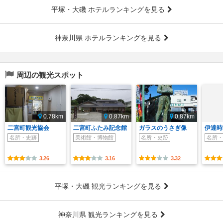
平塚・大磯 ホテルランキングを見る
神奈川県 ホテルランキングを見る
周辺の観光スポット
0.78km
0.87km
0.87km
二宮町観光協会
二宮町ふたみ記念館
ガラスのうさぎ像
伊達時
名所・史跡
美術館・博物館
名所・史跡
名所・
3.26
3.16
3.32
平塚・大磯 観光ランキングを見る
神奈川県 観光ランキングを見る