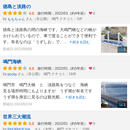
徳島と淡路の
4.0
旅行時期：2022/03（約4年前）
0
by
さん（非公開）
鳴門 クチコミ：5件
ももちゃん
徳島と淡路島の間の海峡です。大鳴門橋などの橋が
かけられているので、車で渡ることができて便利で
す。有名なのは「うずしお」で、
...
続きを読む
投稿日:2022/06/05
3
鳴門海峡
4.0
旅行時期：2022/01（約5年前）
0
by
さん（非公開）
鳴門 クチコミ：16件
pocky
鳴門市 鳴門大橋 と 淡路島をつなぐ 海峡
見る場所時間にもよりますが うず潮が有名です
うず潮を身近に見るのは観光船
...
続きを読む
投稿日:2023/02/24
1
世界三大潮流
5.0
旅行時期：2022/01（約5年前）
0
by
さん（女性）
鳴門 クチコミ：10件
PHOPHOCHANG