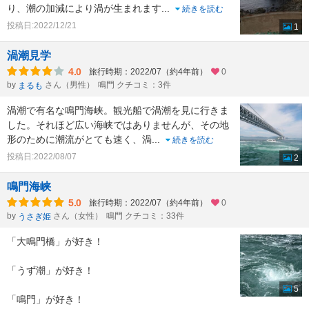
り、潮の加減により渦が生まれます
...
続きを読む
投稿日:2022/12/21
1
渦潮見学
4.0
旅行時期：2022/07（約4年前）
0
by
さん（男性）
鳴門 クチコミ：3件
まるも
渦潮で有名な鳴門海峡。観光船で渦潮を見に行きま
した。それほど広い海峡ではありませんが、その地
形のために潮流がとても速く、渦
...
続きを読む
投稿日:2022/08/07
2
鳴門海峡
5.0
旅行時期：2022/07（約4年前）
0
by
さん（女性）
鳴門 クチコミ：33件
うさぎ姫
「大鳴門橋」が好き！
「うず潮」が好き！
5
「鳴門」が好き！