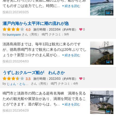
潮を見に行ったので実際に橋の上から、船からとみ
てものすごは迫力でした。時間に
...
続きを読む
投稿日:2023/03/25
2
瀬戸内海から太平洋に潮の流れが急
4.0
旅行時期：2022/04（約4年前）
0
by
さん（男性）
鳴門 クチコミ：9件
bunnyann
淡路島南部までは、毎年1回は観光に来るのです
が、徳島県鳴門市まで観光に来るのは20年ぶりでし
ょうか？新型コロナのまん延が心
...
続きを読む
投稿日:2022/04/03
8
うずしおクルーズ船が わんさか
3.5
旅行時期：2022/03（約4年前）
0
by
さん（男性）
鳴門 クチコミ：4件
じょん・とらべる太
鳴門市と淡路市の間にある超有名海峡 渦潮を見る
ための観光船や展望台があり、渦潮を間近で見るこ
とができます。道の駅からは、ち
...
続きを読む
投稿日:2023/04/29
1