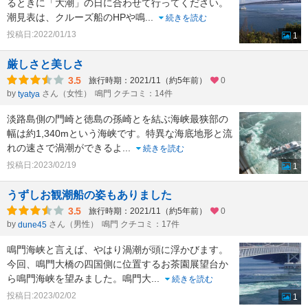
るときに「大潮」の日に合わせて行ってください。
潮見表は、クルーズ船のHPや鳴
...
続きを読む
投稿日:2022/01/13
1
厳しさと美しさ
3.5
旅行時期：2021/11（約5年前）
0
by
さん（女性）
鳴門 クチコミ：14件
tyatya
淡路島側の門崎と徳島の孫崎とを結ぶ海峡最狭部の
幅は約1,340mという海峡です。特異な海底地形と流
れの速さで渦潮ができるよ
...
続きを読む
投稿日:2023/02/19
1
うずしお観潮船の姿もありました
3.5
旅行時期：2021/11（約5年前）
0
by
さん（男性）
鳴門 クチコミ：17件
dune45
鳴門海峡と言えば、やはり渦潮が頭に浮かびます。
今回、鳴門大橋の四国側に位置するお茶園展望台か
ら鳴門海峡を望みました。鳴門大
...
続きを読む
投稿日:2023/02/02
1