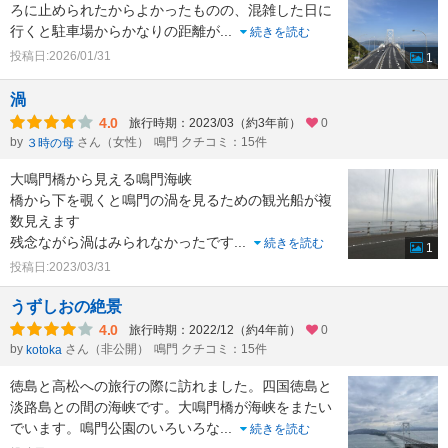
ろに止められたからよかったものの、混雑した日に
行くと駐車場からかなりの距離が
...
続きを読む
投稿日:2026/01/31
1
渦
4.0
旅行時期：2023/03（約3年前）
0
by
さん（女性）
鳴門 クチコミ：15件
３時の母
大鳴門橋から見える鳴門海峡
橋から下を覗くと鳴門の渦を見るための観光船が複
数見えます
残念ながら渦はみられなかったです
...
続きを読む
1
投稿日:2023/03/31
うずしおの絶景
4.0
旅行時期：2022/12（約4年前）
0
by
さん（非公開）
鳴門 クチコミ：15件
kotoka
徳島と高松への旅行の際に訪れました。四国徳島と
淡路島との間の海峡です。大鳴門橋が海峡をまたい
でいます。鳴門公園のいろいろな
...
続きを読む