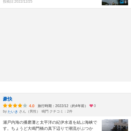
投稿日:2022/12/25
1
豪快
4.0
旅行時期：2022/12（約4年前）
0
by
さん（男性）
鳴門 クチコミ：2件
たいき
瀬戸内海の播磨灘と太平洋の紀伊水道を結ぶ海峡で
す。ちょうど大鳴門橋の真下辺りで潮流がぶつか