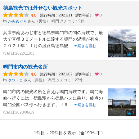
徳島観光では外せない観光スポット
4.0
旅行時期：2021/11（約5年前）
0
by
さん（男性）
鳴門 クチコミ：9件
かみめぐろ
兵庫県南あわじ市と徳島県鳴門市の間の海峡で、最
大で直径３０メートルに達する鳴門の渦潮が有名。
２０２１年１１月の淡路島徳島観
...
続きを読む
投稿日:2022/11/03
2
鳴門市内の観光名所
4.0
旅行時期：2021/02（約6年前）
0
by
さん（男性）
鳴門 クチコミ：27件
クワトロ
鳴門市内の観光名所と言えば鳴門海峡です。鳴門海
峡へ行くには、徳島駅から徳島バスに乗り、終点の
鳴門公園バス停へ行きます。ＪＲ
...
続きを読む
投稿日:2023/06/19
1
1件目～20件目を表示（全190件中）