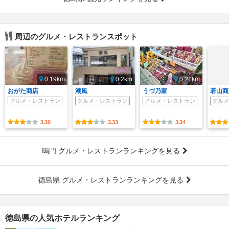
周辺のグルメ・レストランスポット
0.19km
0.2km
0.21km
おがた商店
潮風
うづ乃家
若山商
グルメ・レストラン
グルメ・レストラン
グルメ・レストラン
グルメ
3.30
3.33
3.34
鳴門 グルメ・レストランランキングを見る
徳島県 グルメ・レストランランキングを見る
徳島県の人気ホテルランキング