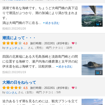
渦潮で有名な海峡です。ちょうど大鳴門橋の真下辺
りで潮流がぶつかり、潮の加減により渦が生まれま
す。
渦は大鳴門橋の下に在る
...
続きを読む
4
投稿日:2022/01/26
潮流によって・・・
4.0
旅行時期：2022/01（約5年前）
0
by
さん（男性）
鳴門 クチコミ：16件
チュンチュ３１９
四国の北東端にある大毛島孫崎と淡路島門崎との間
に位置する海峡で、瀬戸内海の播磨灘と太平洋の紀
伊水道を結ぶ海峡です。比較的狭
...
続きを読む
投稿日:2022/01/19
2
大潮の日をねらって
4.5
旅行時期：2022/01（約5年前）
0
by
さん（女性）
鳴門 クチコミ：5件
ロンさん
迫力あるうず潮を見るためには、観光プランを立て