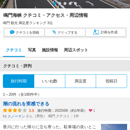
鳴門海峡 クチコミ・アクセス・周辺情報
鳴門 観光 満足度ランキング 3位
計画
を作成
クチコミ
を投稿
クリップ
する
クチコミ
写真
施設情報
周辺スポット
クチコミ・評判
旅行時期
いいね数
満足度
投稿日
1～20件（全190件中）
潮の流れを実感できる
3.5
旅行時期：2025/08（約1年前）
1
by
さん（男性）
鳴門 クチコミ：1件
スノーマン
香川に行った帰りに立ち寄った。駐車場の良いとこ