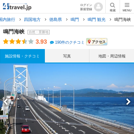
ログイン
新規登録
検索
MENU
国内旅行
四国地方
徳島県
鳴門
鳴門 観光
鳴門海峡
鳴門海峡
自然・景勝地
3.93
アクセス
190件のクチコミ
施設情報・クチコミ
写真
地図・周辺情報