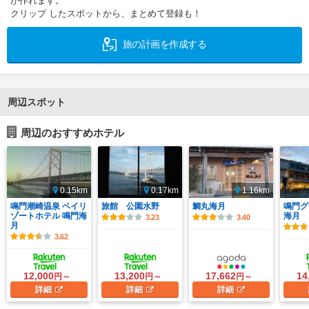
が作れます。
クリップ したスポットから、まとめて登録も！
旅の計画を作成する
周辺スポット
周辺のおすすめホテル
0.15km
0.17km
1.16km
鳴門潮崎温泉 ベイリ
旅館 公園水野
鯛丸海月
鳴門グ
ゾートホテル 鳴門海
海月
3.23
3.40
月
3.62
12,000
13,200
17,662
14
円～
円～
円～
詳細
詳細
詳細