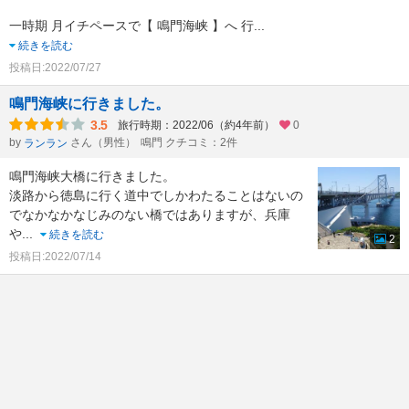
一時期 月イチペースで【 鳴門海峡 】へ 行
...
続きを読む
投稿日:2022/07/27
鳴門海峡に行きました。
3.5
旅行時期：2022/06（約4年前）
0
by
さん（男性）
鳴門 クチコミ：2件
ランラン
鳴門海峡大橋に行きました。
淡路から徳島に行く道中でしかわたることはないの
でなかなかなじみのない橋ではありますが、兵庫
や
...
続きを読む
2
投稿日:2022/07/14