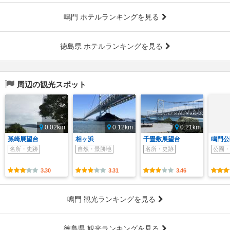
鳴門 ホテルランキングを見る
徳島県 ホテルランキングを見る
周辺の観光スポット
0.02km
0.12km
0.21km
孫崎展望台
相ヶ浜
千畳敷展望台
鳴門公
名所・史跡
自然・景勝地
名所・史跡
公園・
3.30
3.31
3.46
鳴門 観光ランキングを見る
徳島県 観光ランキングを見る