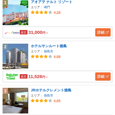
アオアヲ ナルト リゾート
1
エリア：
鳴門
4.28
31,000
詳細
最安
円～
ホテルサンルート徳島
2
エリア：
徳島市
4.08
11,526
詳細
最安
円～
JRホテルクレメント徳島
3
エリア：
徳島市
4.05