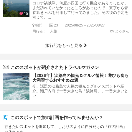
コロナ禍以降、何度か四国に行く機会がありましたが、
まだ訪れていなかったところがあったので、東京から青
春18きっぷを利用して行ってみました。その後の予定を
10
考えて、...
鳴門
23
2025/08/25～2025/08/27
同行者：一人旅
by とろさん
旅行記をもっと見る
このスポットが紹介されたトラベルマガジン
【2026年】淡路島の観光＆グルメ情報！遊びも食も
大満喫するおすすめ22選
今、話題の淡路島で人気の観光＆グルメスポットを紹
介。瀬戸内海で一番大きな島「淡路島」。一番大きいと
い...
このスポットで旅の計画を作ってみませんか？
行きたいスポットを追加して、しおりのように自分だけの「旅の計画」