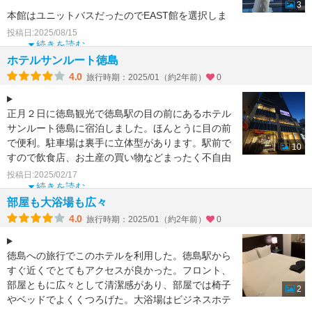
3
本館はユニットバスだったのでEAST館を選択しま
した
投稿日:2025/08/15
セパレートタイプで広くまだ新しいのか綺麗でした
続きを読む
窓際
ホテルサンルート徳島
4.0
旅行時期：2025/01（約2年前）
0
正月２日に徳島観光で徳島駅の目の前にあるホテル
サンルート徳島に宿泊しました。ほんとうに目の前
で便利。駐車場は裏手に立体型があります。駅前で
10
すので飲食店、お土産の買い物などまったく不自由
なしです。お部屋
投稿日:2025/02/17
続きを読む
部屋も大浴場も広々
4.0
旅行時期：2025/01（約2年前）
0
徳島への旅行でこのホテルを利用した。徳島駅から
すぐ近くでとてもアクセスが良かった。フロント、
部屋ともに広々として清潔感があり、部屋では椅子
2
やベッドでよくくつろげた。大浴場はビジネスホテ