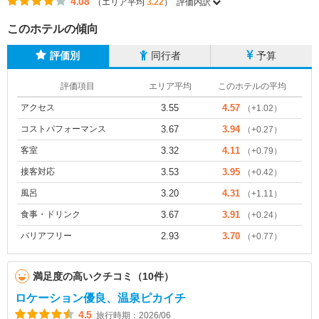
4.08
（エリア平均
3.22
）
評価内訳
このホテルの傾向
評価別
同行者
予算
評価項目
エリア平均
このホテルの平均
アクセス
3.55
4.57
（+1.02）
コストパフォーマンス
3.67
3.94
（+0.27）
客室
3.32
4.11
（+0.79）
接客対応
3.53
3.95
（+0.42）
風呂
3.20
4.31
（+1.11）
食事・ドリンク
3.67
3.91
（+0.24）
バリアフリー
2.93
3.70
（+0.77）
満足度の高いクチコミ（10件）
ロケーション優良、温泉ピカイチ
4.5
旅行時期：2026/06