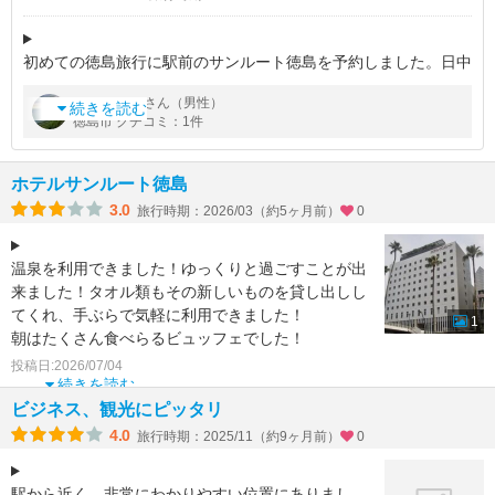
初めての徳島旅行に駅前のサンルート徳島を予約しました。日中
は散々歩き回る予定だったので温泉大浴場があることが最優先。
by
さん（男性）
far_long
サンルートは昔、奈良で宿泊したことがありますが随分久しぶり
続きを読む
徳島市 クチコミ：1件
です。
部屋は1
ホテルサンルート徳島
3.0
旅行時期：2026/03（約5ヶ月前）
0
温泉を利用できました！ゆっくりと過ごすことが出
来ました！タオル類もその新しいものを貸し出しし
てくれ、手ぶらで気軽に利用できました！
1
朝はたくさん食べらるビュッフェでした！
また徳島に来た時は使いた
投稿日:2026/07/04
続きを読む
ビジネス、観光にピッタリ
4.0
旅行時期：2025/11（約9ヶ月前）
0
駅から近く、非常にわかりやすい位置にありまし