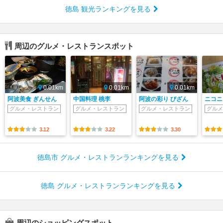
徳島 観光ランキングを見る
周辺のグルメ・レストランスポット
0.01km
0.01km
0.01km
阿波美食 ぎんせん
中国料理 桃李
阿波の彩り びざん
ニコニ
グルメ・レストラン
グルメ・レストラン
グルメ・レストラン
グルメ
3.12
3.22
3.30
徳島市 グルメ・レストランランキングを見る
徳島 グルメ・レストランランキングを見る
周辺のショッピングスポット