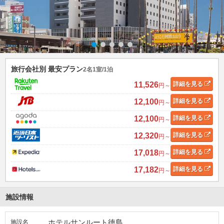
旅行会社別 最安プラン
2名1室/1泊
11,526
詳細
を見る
円～
12,100
詳細
を見る
円～
12,100
詳細
を見る
円～
12,320
詳細
を見る
円～
17,018
詳細
を見る
円～
17,182
詳細
を見る
円～
施設情報
ホテルサンルート徳島
施設名