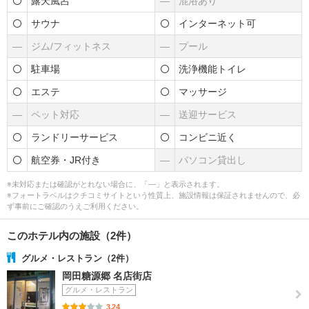
露天風呂
―
混浴あり
サウナ
インターネット可
―
ジム/フィットネス
―
プール
駐車場
洗浄機能トイレ
エステ
マッサージ
―
ペット対応
―
送迎サービス
ランドリーサービス
コンビニ近く
航空券・JR付き
―
パソコン貸出し
※未対応または確認がとれない場合に、「―」と表示されます。
※フォートラベルはクチコミサイトという性質上、施設情報は保証されませんので、必
ず事前にご確認のうえご利用ください。
このホテル内の施設（2件）
グルメ・レストラン（2件）
岡田糖源郷 名店街店
グルメ・レストラン
3.24