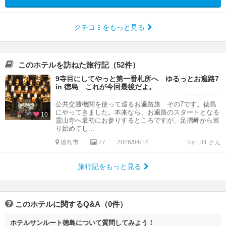
クチコミをもっと見る
このホテルを訪ねた旅行記（52件）
9寺目にしてやっと第一番札所へ ゆるっとお遍路7
in 徳島 これが今回最後だよ。
公共交通機関を使って巡るお遍路旅 その7です。徳島
にやってきました。本来なら、お遍路のスタートとなる
10
霊山寺へ最初にお参りするところですが、足摺岬から巡
り始めてし...
徳島市
77
2026/04/14
by ElliEさん
旅行記をもっと見る
このホテルに関するQ&A（0件）
ホテルサンルート徳島について質問してみよう！