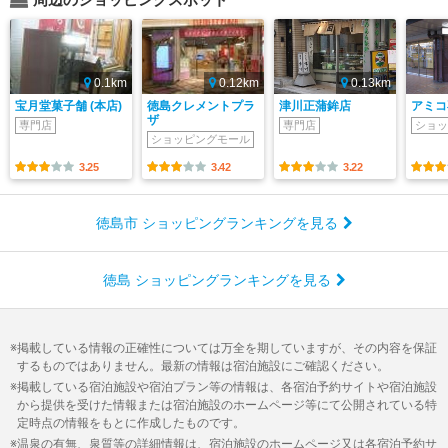
0.1km
0.12km
0.13km
宝月堂菓子舗 (本店)
徳島クレメントプラ
津川正蒲鉾店
アミコ
ザ
専門店
専門店
ショッ
ショッピングモール
3.25
3.42
3.22
徳島市 ショッピングランキングを見る
徳島 ショッピングランキングを見る
掲載している情報の正確性については万全を期していますが、その内容を保証
するものではありません。最新の情報は宿泊施設にご確認ください。
掲載している宿泊施設や宿泊プラン等の情報は、各宿泊予約サイトや宿泊施設
から提供を受けた情報または宿泊施設のホームページ等にて公開されている特
定時点の情報をもとに作成したものです。
温泉の有無、泉質等の詳細情報は、宿泊施設のホームページ又は各宿泊予約サ