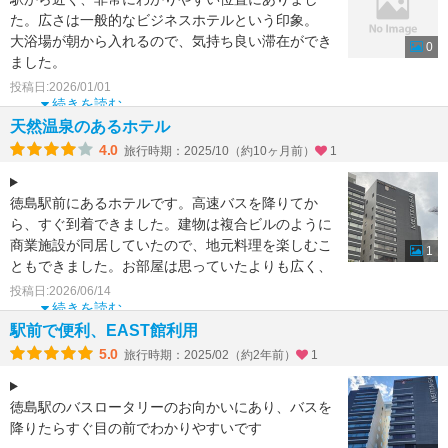
た。広さは一般的なビジネスホテルという印象。
大浴場が朝から入れるので、気持ち良い滞在ができ
0
ました。
ビジネスでも観光でも使いやすいホテルです。改築
投稿日:2026/01/01
して
続きを読む
天然温泉のあるホテル
4.0
旅行時期：2025/10（約10ヶ月前）
1
徳島駅前にあるホテルです。高速バスを降りてか
ら、すぐ到着できました。建物は複合ビルのように
商業施設が同居していたので、地元料理を楽しむこ
1
ともできました。お部屋は思っていたよりも広く、
清潔な感じがしまし
投稿日:2026/06/14
続きを読む
駅前で便利、EAST館利用
5.0
旅行時期：2025/02（約2年前）
1
徳島駅のバスロータリーのお向かいにあり、バスを
降りたらすぐ目の前でわかりやすいです