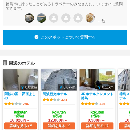
徳島市に行ったことがあるトラベラーのみなさんに、いっせいに質問
できます。
…他
このスポットについて質問する
周辺のホテル
0.03km
0.07km
0.11km
阿波の国・昴宿よし
阿波観光ホテル
JRホテルクレメント
徳島ス
の
徳島
テル
3.34
2.96
4.04
16,820
12,800
8,300
10
円～
円～
円～
詳細
を見る
詳細
を見る
詳細
を見る
詳