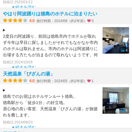
ルにある風呂とし
投稿日:2025/01/12
続きを読む
やはり阿波踊りは徳島のホテルに泊まりたい
4.0
旅行時期：2024/08（約2年前）
0
2度目の阿波踊り、前回は徳島市内でホテルが取れ
ず今年は早目に探しましたがそれでもなかなか市内
のホテルは取れません。市内のホテルは阿波踊りに
4
出場する方たちが泊まるので取れないようです。何
とか駅前のサンル
投稿日:2024/10/26
続きを読む
天然温泉「びざんの湯」
4.0
旅行時期：2024/05（約2年前）
1
徳島でのお宿はホテルサンルート徳島。
徳島駅から「徒歩1分」の好立地。
居心地の良い客室、天然温泉「びざんの湯」が旅疲
4
れを癒します。
１階にタリーズコーヒーがあります、朝食をいただ
投稿日:2024/08/23
きました。
続きを読む