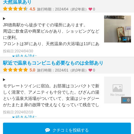
天然温泉あり
4.5
旅行時期：2024/04（約2年前）
0
JR徳島駅から徒歩ですぐの場所にあります。
周辺に飲食店や商業ビルがあり、ショッピングなど
に便利。
1
フロントは3Fにあり、天然温泉の大浴場は11Fにあ
ります。これがこのホテルの目玉でしょう。
投稿日:2024/04/30
ゴ
続きを読む
駅近で温泉もコンビニも必要なものは全部あり
5.0
旅行時期：2024/01（約3年前）
0
モデレートツインに宿泊。お部屋はコンパクトで新
しく清潔で、アメニティも十分でした。びざんの湯
という温泉大浴場がついていて、女湯はジャグジー
0
がたまたま扉の故障で使えなくなっていて残念でし
たが、お湯はとて
投稿日:2024/02/10
続きを読む
クチコミを投稿する