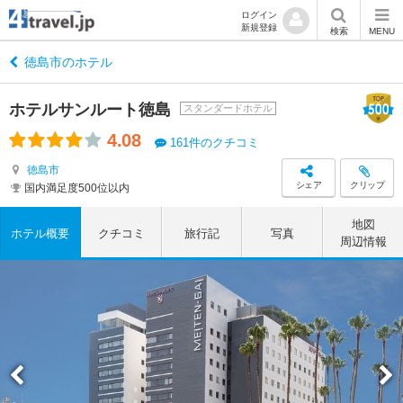
ログイン
新規登録
検索
MENU
徳島市のホテル
ホテルサンルート徳島
スタンダードホテル
4.08
161件のクチコミ
徳島市
シェア
クリップ
国内満足度500位以内
地図
ホテル概要
クチコミ
旅行記
写真
周辺情報