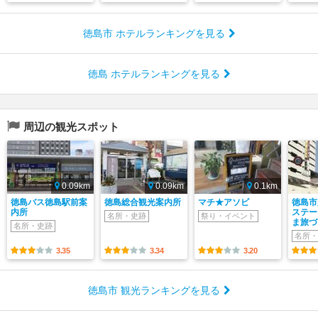
徳島市 ホテルランキングを見る
徳島 ホテルランキングを見る
周辺の観光スポット
0.09km
0.09km
0.1km
徳島バス徳島駅前案
徳島総合観光案内所
マチ★アソビ
徳島市
内所
ステー
名所・史跡
祭り・イベント
ま旅づ
名所・史跡
名所・
3.35
3.34
3.20
徳島市 観光ランキングを見る