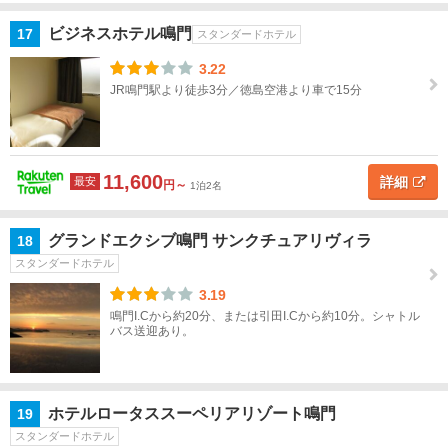
ビジネスホテル鳴門
17
スタンダードホテル
3.22
JR鳴門駅より徒歩3分／徳島空港より車で15分
11,600
詳細
最安
円～
1泊2名
グランドエクシブ鳴門 サンクチュアリヴィラ
18
スタンダードホテル
3.19
鳴門I.Cから約20分、または引田I.Cから約10分。シャトル
バス送迎あり。
ホテルロータススーペリアリゾート鳴門
19
スタンダードホテル