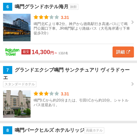
島・
鳴門グランドホテル海月
6
旅館
鳴門
すべ
3.31
て
鳴門北ICより車2分。神戸から徳島駅行き高速バスにて鳴
門公園口下車。JR鳴門駅より路線バス（大毛海岸通り下車
徒歩3分）
徳
島
市
14,300
詳細
最安
円～
1泊2名
鳴
グランドエクシブ鳴門 サンクチュアリ ヴィラドゥー
7
門
エ
板
スタンダードホテル
野・
3.31
松茂
鳴門I.Cから約20分または、引田I.Cから約10分。シャトル
バス送迎あり。
祖
谷・
かず
ら
鳴門パークヒルズ ホテルリッジ
8
高級ホテル
橋・