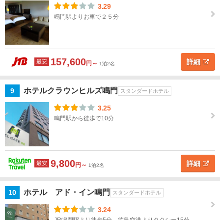
3.29
剣山
鳴門駅よりお車で２５分
阿波
池
田・
157,600
詳細
最安
吉野
円～
1泊2名
川周
辺
ホテルクラウンヒルズ鳴門
9
スタンダードホテル
阿
3.25
南・
鳴門駅から徒歩で10分
日和
佐・
那賀
9,800
詳細
最安
円～
1泊2名
香
川
ホテル アド・イン鳴門
10
スタンダードホテル
愛
3.24
媛