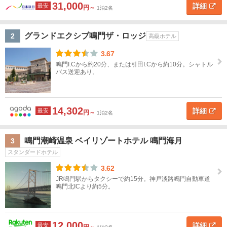
道
31,000
詳細
最安
円～
1泊2名
鳴
門
東
北
グランドエクシブ鳴門ザ・ロッジ
2
高級ホテル
ホ
テ
3.67
関
ル
鳴門I.Cから約20分、または引田I.Cから約10分。シャトル
タ
東
バス送迎あり。
イ
プ
甲
ス
高
旅
高
ペ
民
貸
信
タ
級
館
級
ン
宿
別
14,302
詳細
最安
越
円～
1泊2名
ン
ホ
旅
シ
荘
ダ
テ
館
ョ
北
鳴門潮崎温泉 ベイリゾートホテル 鳴門海月
3
ー
ル
ン
陸
ド
スタンダードホテル
ホ
3.62
東
テ
JR鳴門駅からタクシーで約15分。神戸淡路鳴門自動車道
海
ル
鳴門北ICより約5分。
近
ホ
テ
畿
ル
12,000
詳細
最安