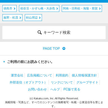
徳島市
祖谷渓・かずら橋・大歩危
阿南・日和佐・海陽・那賀
板野・松茂
剣山周辺
キーワード検索
PAGE TOP
ご利用の前にお読みください。
運営会社
広告掲載について
利用規約
個人情報保護方針
外部送信（オプトアウト）
リンクについて
グループサイト
お問い合わせ
ヘルプ
PC版で見る
(c) Kakaku.com, Inc. All Rights Reserved.
掲載情報・写真など、すべてのコンテンツの無断複写・転載・公衆送信等を禁じま
す。