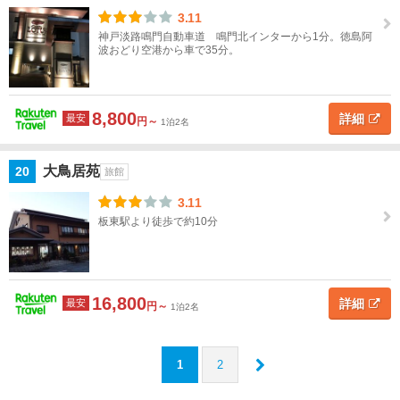
3.11
神戸淡路鳴門自動車道 鳴門北インターから1分。徳島阿
波おどり空港から車で35分。
8,800
詳細
最安
円～
1泊2名
大鳥居苑
20
旅館
3.11
板東駅より徒歩で約10分
16,800
詳細
最安
円～
1泊2名
1
2