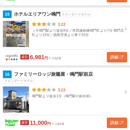
ホテルエリアワン鳴門
15
スタンダードホテル
3.22
ＪＲ鳴門駅より徒歩8分／本四連絡橋鳴門ICより7分 鳴門北
ICより10分／徳島空港より車で10分
6,981
詳細
最安
円～
1泊2名
ファミリーロッジ旅籠屋・鳴門駅前店
16
スタンダードホテル
3.22
鳴門駅より徒歩1分（鳴門駅の斜め前）
11,000
詳細
最安
円～
1泊2名