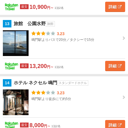
10,900
詳細
最安
円～
1泊2名
旅館 公園水野
13
旅館
3.23
鳴門駅よりバスで20分／タクシーで15分
13,200
詳細
最安
円～
1泊2名
ホテル ネクセル 鳴門
14
スタンダードホテル
3.23
鳴門駅より徒歩にて約5分
8,000
詳細
最安
円～
1泊2名