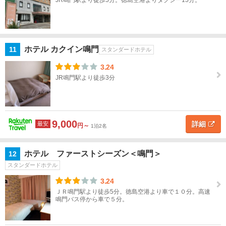
JR鳴門駅より徒歩5分。徳島空港よりタクシー15分。
高
知
ホテル カクイン鳴門
11
九
スタンダードホテル
州
3.24
JR鳴門駅より徒歩3分
沖
縄
9,000
閉じる
詳細
最安
円～
1泊2名
ホテル ファーストシーズン＜鳴門＞
12
スタンダードホテル
3.24
ＪＲ鳴門駅より徒歩5分。徳島空港より車で１０分。高速
鳴門バス停から車で５分。