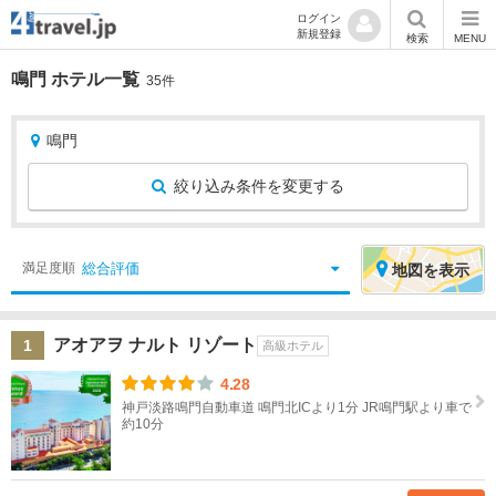
ログイン
新規登録
検索
MENU
鳴門 ホテル一覧
35件
鳴門
絞り込み条件を変更する
絞
エ
総合評価
満足度順
地図
を表示
り
リ
込
ア
アオアヲ ナルト リゾート
1
み
を
高級ホテル
条
選
4.28
件
択
神戸淡路鳴門自動車道 鳴門北ICより1分 JR鳴門駅より車で
約10分
宿
北
泊
海
地