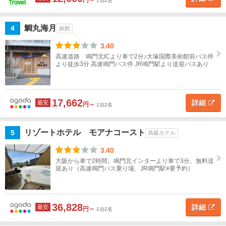
円～
1泊2名
名
中
国
鯛丸海月
4
旅館
四
3.40
地図
国
高速道路 鳴門北ICより車で2分♪大塚国際美術館前バス停
を表示
こ
より徒歩3分 高速鳴門バス停 JR鳴門駅より送迎バスあり
の
条
徳
件
島
で
探
17,662
詳細
最安
円～
1泊2名
す
徳
島
リゾートホテル モアナコースト
5
す
高級ホテル
べ
3.40
て
大阪から車で2時間。鳴門北インターより車で3分。無料送
迎あり（高速鳴門バス乗り場、JR鳴門駅※要予約）
徳
島・
鳴門
36,828
詳細
最安
円～
1泊2名
徳