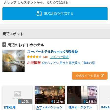
クリップ したスポットから、まとめて登録も！
旅の計画を作成する
周辺スポット
周辺のおすすめホテル
スーパーホテルPremierJR奈良駅
スポンサー提供
4.18
お得情報
疲れをいやす男女別天然温泉「飛鳥の湯」
公式サイトを見る
1.05km
1.13km
1.33km
古都里庵
カフェ＆ペンション
橿原オークホテル
HAN