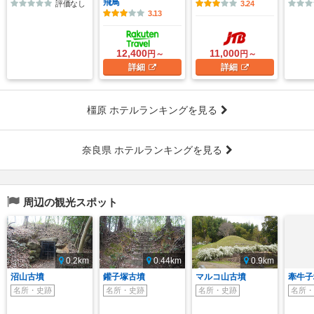
飛鳥
評価なし
3.24
3.13
12,400
11,000
円～
円～
詳細
詳細
橿原 ホテルランキングを見る
奈良県 ホテルランキングを見る
周辺の観光スポット
0.2km
0.44km
0.9km
沼山古墳
鑵子塚古墳
マルコ山古墳
牽牛子
名所・史跡
名所・史跡
名所・史跡
名所・