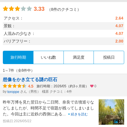
3.33
（8件のクチコミ）
アクセス：
2.64
景観：
4.07
人混みの少なさ：
4.07
バリアフリー：
2.00
旅行時期
いいね数
満足度
投稿日
1～7件（全8件中）
想像をかき立てる謎の巨石
4.5
旅行時期：2026/05（約3ヶ月前）
0
by
さん（男性）
橿原 クチコミ：4件
toroppe
昨年万博を見た翌日から二日間、奈良で古墳巡りな
どしましたが、時間不足で宿題が残ってしまいまし
た。今回は主に近鉄の西側にある
...
続きを読む
投稿日:2026/05/22
10