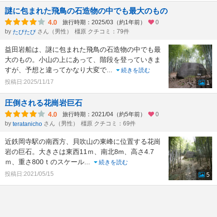
謎に包まれた飛鳥の石造物の中でも最大のもの
4.0
旅行時期：2025/03（約1年前）
0
by
さん（男性）
橿原 クチコミ：79件
たびたび
益田岩船は、謎に包まれた飛鳥の石造物の中でも最
大のもの。小山の上にあって、階段を登っていきま
すが、予想と違ってかなり大変で
...
続きを読む
投稿日:2025/11/17
1
圧倒される花崗岩巨石
4.0
旅行時期：2021/04（約5年前）
0
by
さん（男性）
橿原 クチコミ：69件
teratanicho
近鉄岡寺駅の南西方、貝吹山の東峰に位置する花崗
岩の巨石。大きさは東西11ｍ、南北8m、高さ4.7
ｍ、重さ800ｔのスケール
...
続きを読む
投稿日:2021/05/15
5