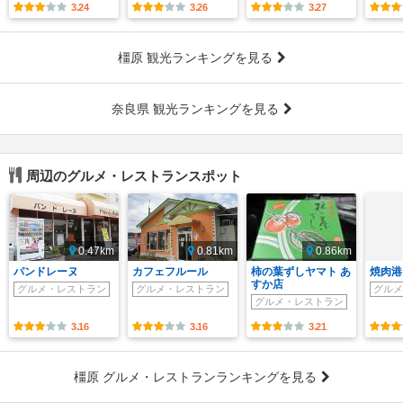
3.24
3.26
3.27
橿原 観光ランキングを見る
奈良県 観光ランキングを見る
周辺のグルメ・レストランスポット
0.47km
0.81km
0.86km
パンドレーヌ
カフェフルール
柿の葉ずしヤマト あ
焼肉港
すか店
グルメ・レストラン
グルメ・レストラン
グルメ
グルメ・レストラン
3.16
3.16
3.21
橿原 グルメ・レストランランキングを見る