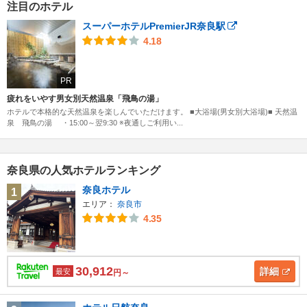
注目のホテル
スーパーホテルPremierJR奈良駅
4.18
PR
疲れをいやす男女別天然温泉「飛鳥の湯」
ホテルで本格的な天然温泉を楽しんでいただけます。 ■大浴場(男女別大浴場)■ 天然温
泉 飛鳥の湯 ・15:00～翌9:30 ※夜通しご利用い...
奈良県の人気ホテルランキング
奈良ホテル
1
エリア：
奈良市
4.35
30,912
詳細
最安
円～