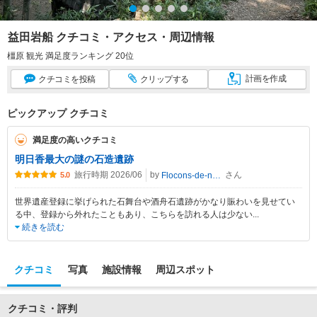
益田岩船 クチコミ・アクセス・周辺情報
橿原 観光 満足度ランキング 20位
計画
を作成
クチコミ
を投稿
クリップ
する
ピックアップ クチコミ
満足度の高いクチコミ
明日香最大の謎の石造遺跡
旅行時期 2026/06
by
さん
Flocons-de-neige
5.0
世界遺産登録に挙げられた石舞台や酒舟石遺跡がかなり賑わいを見せてい
る中、登録から外れたこともあり、こちらを訪れる人は少ない
...
続きを読む
クチコミ
写真
施設情報
周辺スポット
クチコミ・評判