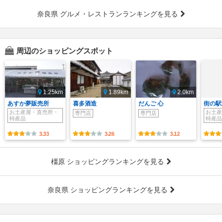
奈良県 グルメ・レストランランキングを見る
周辺のショッピングスポット
1.25km
1.89km
2.0km
あすか夢販売所
喜多酒造
だんご 心
街の駅
お土産屋・直売所・
お土産
専門店
専門店
特産品
特産品
3.33
3.26
3.12
橿原 ショッピングランキングを見る
奈良県 ショッピングランキングを見る