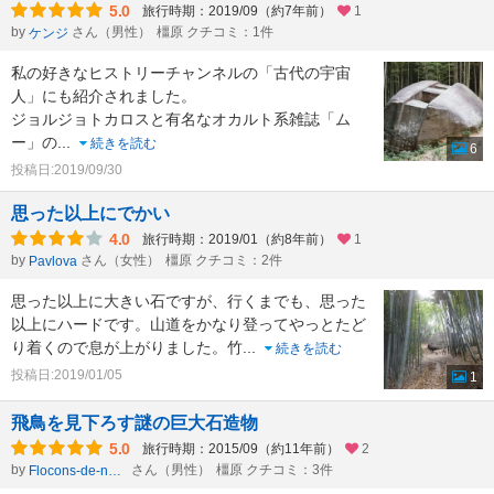
5.0
旅行時期：2019/09（約7年前）
1
by
さん（男性）
橿原 クチコミ：1件
ケンジ
私の好きなヒストリーチャンネルの「古代の宇宙
人」にも紹介されました。
ジョルジョトカロスと有名なオカルト系雑誌「ム
ー」の
...
続きを読む
6
投稿日:2019/09/30
思った以上にでかい
4.0
旅行時期：2019/01（約8年前）
1
by
さん（女性）
橿原 クチコミ：2件
Pavlova
思った以上に大きい石ですが、行くまでも、思った
以上にハードです。山道をかなり登ってやっとたど
り着くので息が上がりました。竹
...
続きを読む
投稿日:2019/01/05
1
飛鳥を見下ろす謎の巨大石造物
5.0
旅行時期：2015/09（約11年前）
2
by
さん（男性）
橿原 クチコミ：3件
Flocons-de-neige