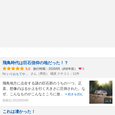
飛鳥時代は巨石信仰の地だった！？
5.0
旅行時期：2020/05（約6年前）
0
by
さん（男性）
橿原 クチコミ：11件
いりおもてやまねこ
飛鳥地方に点在する謎の巨石群のうちの一つ、正
直、想像のはるか上を行く大きさに圧倒された。な
ぜ、こんなものがこんなところに放
...
続きを読む
投稿日:2020/05/06
3
これは凄かった！