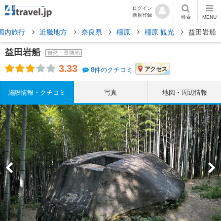
ログイン
新規登録
検索
MENU
国内旅行
近畿地方
奈良県
橿原
橿原 観光
益田岩船
益田岩船
自然・景勝地
3.33
アクセス
8件のクチコミ
施設情報・クチコミ
写真
地図・周辺情報