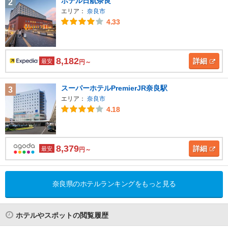
ホテル日航奈良
2
エリア：
奈良市
4.33
8,182
詳細
最安
円～
スーパーホテルPremierJR奈良駅
3
エリア：
奈良市
4.18
8,379
詳細
最安
円～
奈良県のホテルランキングをもっと見る
ホテルやスポットの閲覧履歴