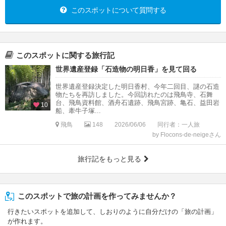
このスポットについて質問する
このスポットに関する旅行記
世界遺産登録「石造物の明日香」を見て回る
世界遺産登録決定した明日香村、今年二回目、謎の石造
物たちを再訪しました。今回訪れたのは飛鳥寺、石舞
台、飛鳥資料館、酒舟石遺跡、飛鳥宮跡、亀石、益田岩
10
船、牽牛子塚...
飛鳥
148
2026/06/06
同行者：一人旅
by Flocons-de-neigeさん
旅行記をもっと見る
このスポットで旅の計画を作ってみませんか？
行きたいスポットを追加して、しおりのように自分だけの「旅の計画」
が作れます。