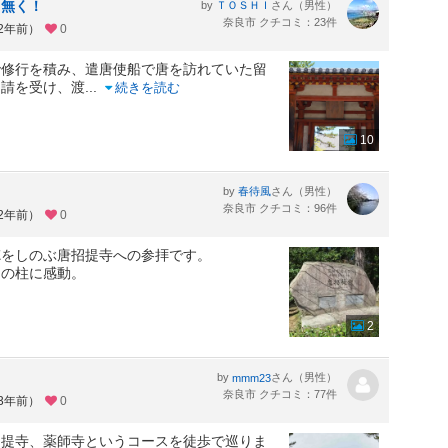
し無く！
by
さん（男性）
ＴＯＳＨＩ
奈良市 クチコミ：23件
約2年前）
0
で修行を積み、遣唐使船で唐を訪れていた留
招請を受け、渡
...
続きを読む
10
by
さん（男性）
春待風
奈良市 クチコミ：96件
約2年前）
0
徳をしのぶ唐招提寺への参拝です。
スの柱に感動。
2
by
さん（男性）
mmm23
奈良市 クチコミ：77件
約3年前）
0
招提寺、薬師寺というコースを徒歩で巡りま