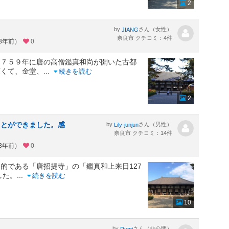
2
by
さん（女性）
JIANG
奈良市 クチコミ：4件
約3年前）
0
、７５９年に唐の高僧鑑真和尚が開いた古都
広くて、金堂、
...
続きを読む
2
ことができました。感
by
さん（男性）
Lily-junjun
奈良市 クチコミ：14件
約3年前）
0
的である「唐招提寺」の「鑑真和上来日127
した。
...
続きを読む
10
by
さん（非公開）
Rumi