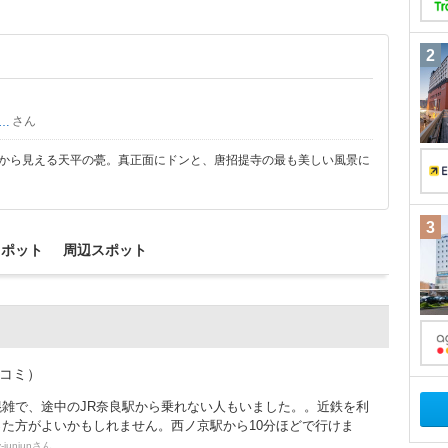
2
さん
かはか９
門から見える天平の甍。真正面にドンと、唐招提寺の最も美しい風景に
3
スポット
周辺スポット
チコミ）
混雑で、途中のJR奈良駅から乗れない人もいました。。近鉄を利
った方がよいかもしれません。西ノ京駅から10分ほどで行けま
さん
y-junjun