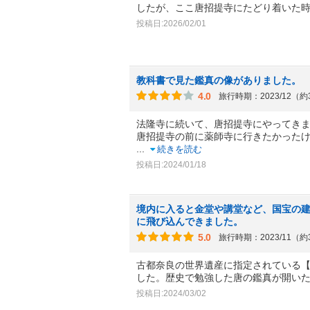
したが、ここ唐招提寺にたどり着いた
投稿日:2026/02/01
教科書で見た鑑真の像がありました。
4.0
旅行時期：2023/12（
法隆寺に続いて、唐招提寺にやってき
唐招提寺の前に薬師寺に行きたかった
...
続きを読む
投稿日:2024/01/18
境内に入ると金堂や講堂など、国宝の
に飛び込んできました。
5.0
旅行時期：2023/11（
古都奈良の世界遺産に指定されている
した。歴史で勉強した唐の鑑真が開い
投稿日:2024/03/02