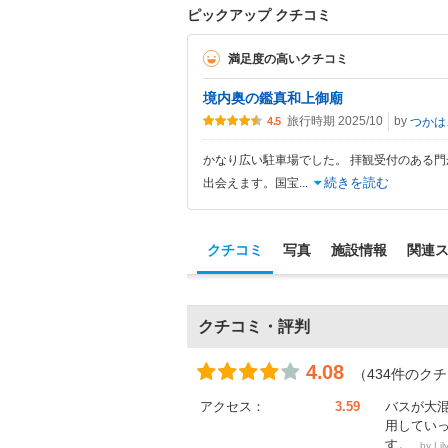
ピックアップ クチコミ
満足度の高いクチコミ
境内奥の鑑真和上御廟
旅行時期 2025/10
by
つ
4.5
かなり広い駐車場でした。 拝観受付のある
続きを読む
出会えます。国宝
...
クチコミ
写真
施設情報
関連
クチコミ・評判
4.08
（434件のク
アクセス：
3.59
バスが大
用してい
す。
by
Lil