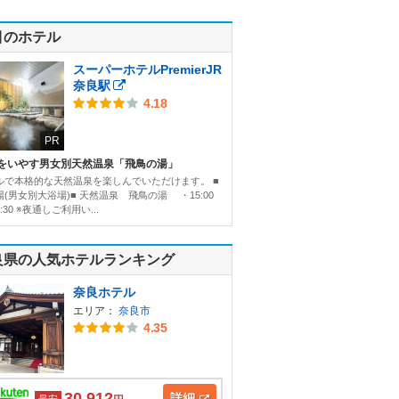
目のホテル
スーパーホテルPremierJR
奈良駅
4.18
PR
をいやす男女別天然温泉「飛鳥の湯」
ルで本格的な天然温泉を楽しんでいただけます。 ■
(男女別大浴場)■ 天然温泉 飛鳥の湯 ・15:00
:30 ※夜通しご利用い...
良県の人気ホテルランキング
奈良ホテル
エリア：
奈良市
4.35
30,912
詳細
最安