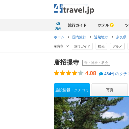
旅行ガイド
ホテル
ツ
海外
ホーム
国内旅行
近畿地方
奈良県
×
奈良市
旅行ガイド
観光
グルメ
唐招提寺
寺・神社・教会
4.08
434件のクチ
施設情報・クチコミ
写真