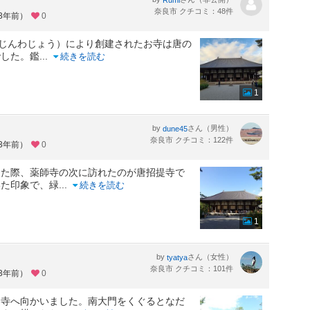
奈良市 クチコミ：48件
約3年前）
0
んじんわじょう）により創建されたお寺は唐の
でした。鑑
...
続きを読む
1
by
さん（男性）
dune45
奈良市 クチコミ：122件
約3年前）
0
した際、薬師寺の次に訪れたのが唐招提寺で
いた印象で、緑
...
続きを読む
1
by
さん（女性）
tyatya
奈良市 クチコミ：101件
約3年前）
0
提寺へ向かいました。南大門をくぐるとなだ