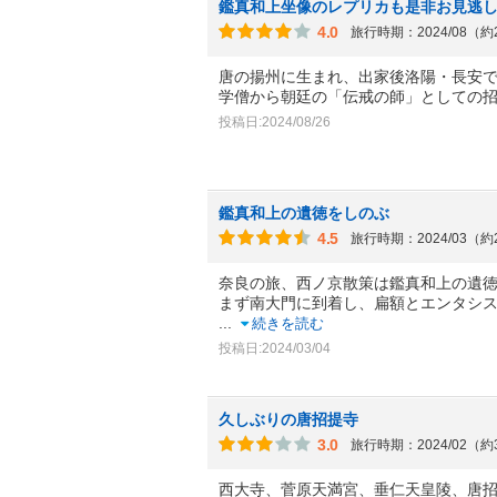
鑑真和上坐像のレプリカも是非お見逃
4.0
旅行時期：2024/08（
唐の揚州に生まれ、出家後洛陽・長安
学僧から朝廷の「伝戒の師」としての
投稿日:2024/08/26
鑑真和上の遺徳をしのぶ
4.5
旅行時期：2024/03（
奈良の旅、西ノ京散策は鑑真和上の遺
まず南大門に到着し、扁額とエンタシ
...
続きを読む
投稿日:2024/03/04
久しぶりの唐招提寺
3.0
旅行時期：2024/02（
西大寺、菅原天満宮、垂仁天皇陵、唐