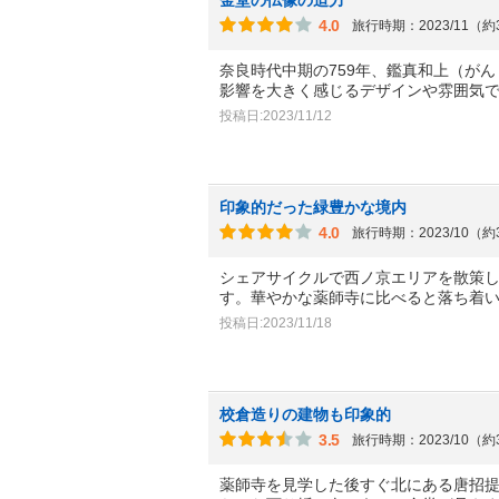
4.0
旅行時期：2023/11（
奈良時代中期の759年、鑑真和上（が
影響を大きく感じるデザインや雰囲気
投稿日:2023/11/12
印象的だった緑豊かな境内
4.0
旅行時期：2023/10（
シェアサイクルで西ノ京エリアを散策
す。華やかな薬師寺に比べると落ち着
投稿日:2023/11/18
校倉造りの建物も印象的
3.5
旅行時期：2023/10（
薬師寺を見学した後すぐ北にある唐招