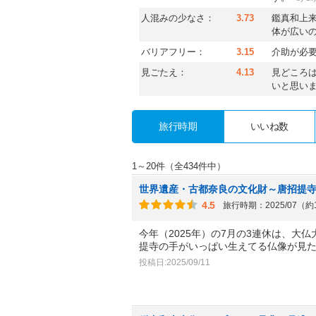
人混みの少なさ：
3.73
鑑真和上来
体が広い
バリアフリー：
3.15
介助が必
見ごたえ：
4.13
見どころ
いと思い
旅行時期
いいね数
1～20件（全434件中）
世界遺産・古都奈良の文化財～唐招提
4.5
旅行時期：2025/07（
今年（2025年）の7月の3連休は、大
提寺の手がいっぱい生えてる仏像が見
投稿日:2025/09/11