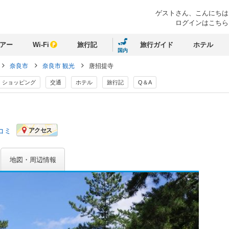
ゲストさん、
こんにちは
ログインはこちら
アー
Wi-Fi
旅行記
旅行ガイド
ホテル
国内
奈良市
奈良市 観光
唐招提寺
ショッピング
交通
ホテル
旅行記
Q＆A
コミ
アクセス
地図・周辺情報