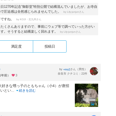
日1270年記念”御影堂”特別公開で結構混んでいましたが、お寺自
ので圧迫感は全然感じられませんでした。
by
さん
Lily-junjun
要ですね。
by
さん
KOJI・北九州
はたくさんありますので、事前にウェブ等で調べていった方がい
ます。そうすると結構楽しく回れます。
by
さん
Lily-junjun
満足度
投稿日
寺
by
さん（男性）
+mo2
奈良市 クチコミ：22件
約1年前）
3
仏大好きな甥っ子のともちゃん（小4）が唐招
たいとい
...
続きを読む
3