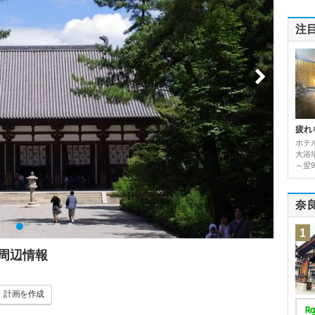
注
疲れ
ホテ
大浴場
～翌9
奈
1
周辺情報
計画
を作成