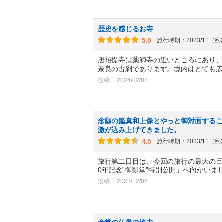
歴史を感じるお寺
5.0
旅行時期：2023/11（
唐招提寺は薬師寺の近いところにあり
奈良の古刹であります。境内はとても
投稿日:2024/02/08
念願の鑑真和上像とやっと御対面する
激が込み上げてきました。
4.5
旅行時期：2023/11（
旅行第二日目は、今回の旅行の最大の目
0年記念”御影堂”特別公開」へ向かいま
投稿日:2023/12/06
金堂の仏像の迫力