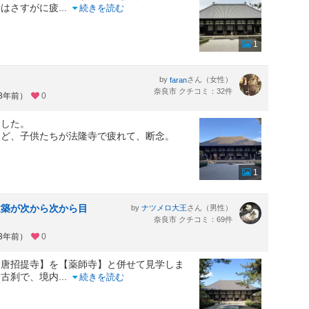
時はさすがに疲
...
続きを読む
1
by
さん（女性）
faran
奈良市 クチコミ：32件
約3年前）
0
ました。
けど、子供たちが法隆寺で疲れて、断念。
1
建築が次から次から目
by
さん（男性）
ナツメロ大王
奈良市 クチコミ：69件
約3年前）
0
【唐招提寺】を【薬師寺】と併せて見学しま
た古刹で、境内
...
続きを読む