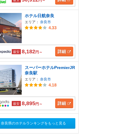
円～
ホテル日航奈良
エリア：
奈良市
4.33
8,182
詳細
最安
円～
スーパーホテルPremierJR
奈良駅
エリア：
奈良市
4.18
8,895
詳細
最安
円～
奈良県のホテルランキングをもっと見る