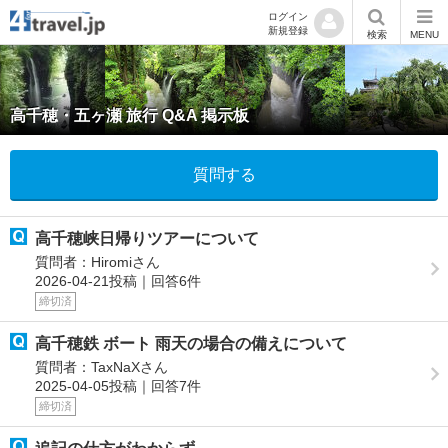
ログイン
新規登録
検索
MENU
高千穂・五ヶ瀬 旅行 Q&A 掲示板
質問する
高千穂峡日帰りツアーについて
質問者：Hiromiさん
2026-04-21投稿｜回答6件
締切済
高千穂鉄 ボート 雨天の場合の備えについて
質問者：TaxNaXさん
2025-04-05投稿｜回答7件
締切済