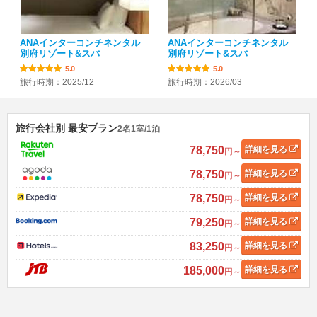
ANAインターコンチネンタル
ANAインターコンチネンタル
別府リゾート&スパ
別府リゾート&スパ
5.0
5.0
旅行時期：2025/12
旅行時期：2026/03
旅行会社別 最安プラン
2名1室/1泊
78,750
詳細
を見る
円～
78,750
詳細
を見る
円～
78,750
詳細
を見る
円～
79,250
詳細
を見る
円～
83,250
詳細
を見る
円～
185,000
詳細
を見る
円～