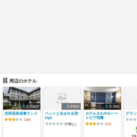
周辺のホテル
0.35km
0.44km
0.5km
別府温泉保養ランド
ペットと泊まれる宿
ホテルさわやかハー
グラン
Ugo
トピア明礬
3.46
評価なし
3.31
29