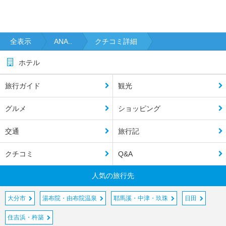
全表示
ANA..
クチコミ詳細
ホテル
旅行ガイド
観光
グルメ
ショッピング
交通
旅行記
クチコミ
Q&A
人気の旅行先
大分市
湯布院・由布院温泉
耶馬溪・中津・玖珠
日田
住吉浜・杵築