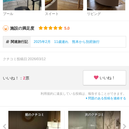
プール
スイート
リビング
施設の満足度
5.0
関連旅行記
2025年2月 11歳連れ 熊本から別府旅行
クチコミ投稿日:2026/03/12
いいね！
いいね！：
2
票
利用規約に違反している投稿は、報告することができます。
問題のある投稿を連絡する
前のクチコミ
次のクチコミ