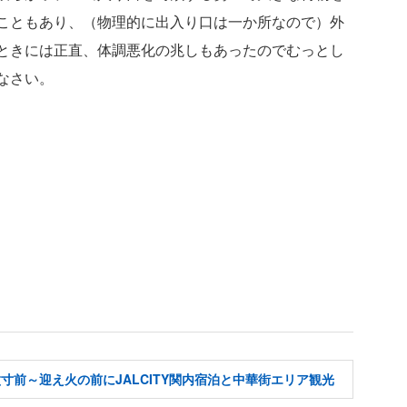
こともあり、（物理的に出入り口は一か所なので）外
ときには正直、体調悪化の兆しもあったのでむっとし
なさい。
寸前～迎え火の前にJALCITY関内宿泊と中華街エリア観光