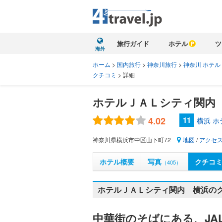
旅行ガイド
ホテル
ツ
海外
ホーム
>
国内旅行
>
神奈川旅行
>
神奈川 ホテル
クチコミ
>
詳細
ホテルＪＡＬシティ関内
4.02
11
横浜 
神奈川県横浜市中区山下町72
地図
/
アクセ
ホテル概要
写真
クチコ
（405）
ホテルＪＡＬシティ関内 横浜のク
中華街のそばにある、JA