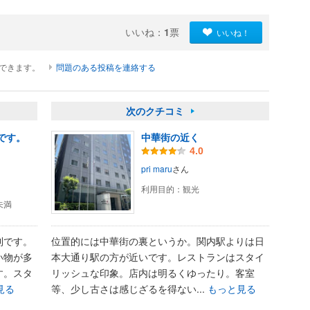
いいね：
1
票
いいね！
ができます。
問題のある投稿を連絡する
次のクチコミ
です。
中華街の近く
4.0
pri maru
さん
利用目的：
観光
円未満
利です。
位置的には中華街の裏というか。関内駅よりは日
い物が多
本大通り駅の方が近いです。レストランはスタイ
す。スタ
リッシュな印象。店内は明るくゆったり。客室
見る
等、少し古さは感じざるを得ない...
もっと見る