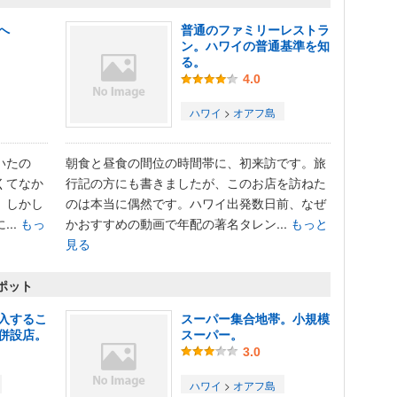
へ
普通のファミリーレストラ
ン。ハワイの普通基準を知
る。
4.0
ハワイ
>
オアフ島
いたの
朝食と昼食の間位の時間帯に、初来訪です。旅
くてなか
行記の方にも書きましたが、このお店を訪ねた
。しかし
のは本当に偶然です。ハワイ出発数日前、なぜ
..
もっ
かおすすめの動画で年配の著名タレン...
もっと
見る
スポット
入するこ
スーパー集合地帯。小規模
併設店。
スーパー。
3.0
ハワイ
>
オアフ島