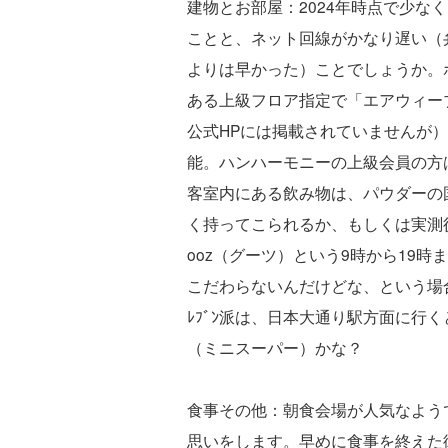
建物とお部屋：2024年時点で少な
ことと、ネット回線がかなり遅い（弁
よりは早かった）ことでしょうか。
ある上級フロア指定で「エアウィー
公式HPには掲載されていませんが
能。ハンハーモニーの上級会員の方
客室内にある飲み物は、パウダーの
く持ってこられるか、もしくは実測
ooz（グーツ）という9時から19
こだわらないんだけどな、という場合
ﾚﾌﾞﾝ派は、日本大通り駅方面に行
（ミニスーパー）かな？
食事その他：朝食会場が人気なよう
思いをします。早めに食事を終えた