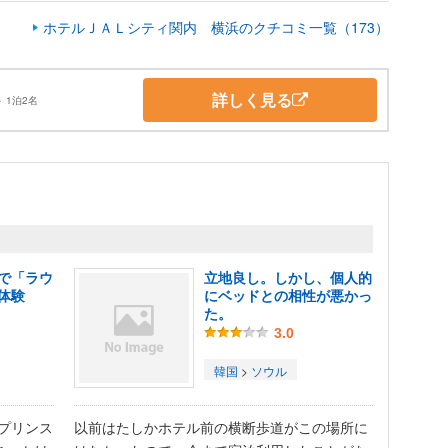
ホテルＪＡＬシティ関内 横浜のクチコミ一覧（173）
詳しく見る
～
1泊2名
で「ラウ
立地良し。しかし、個人的
体験
にベッドとの相性が悪かっ
た。
3.0
韓国
>
ソウル
ドプリンス
以前はたしかホテル前の横断歩道がこの場所に