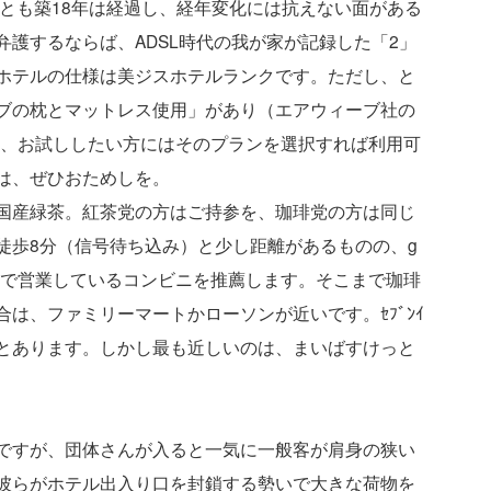
くとも築18年は経過し、経年変化には抗えない面がある
護するならば、ADSL時代の我が家が記録した「2」
ホテルの仕様は美ジスホテルランクです。ただし、と
ブの枕とマットレス使用」があり（エアウィーブ社の
）、お試ししたい方にはそのプランを選択すれば利用可
は、ぜひおためしを。
国産緑茶。紅茶党の方はご持参を、珈琲党の方は同じ
徒歩8分（信号待ち込み）と少し距離があるものの、g
時まで営業しているコンビニを推薦します。そこまで珈琲
は、ファミリーマートかローソンが近いです。ｾﾌﾞﾝｲ
くとあります。しかし最も近しいのは、まいばすけっと
ですが、団体さんが入ると一気に一般客が肩身の狭い
彼らがホテル出入り口を封鎖する勢いで大きな荷物を