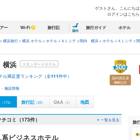
ゲストさん、こんにちは
ログインはこちら
アー
Wi-Fi
旅行記
旅行ガイド
ホテル
国内
>
横浜旅行
>
横浜 ホテル
>
ホテルＪＡＬシティ関内 横浜
>
ホテルＪＡＬシティ関
 横浜
スタンダードホテル
ホテル満足度ランキング（全
111
件中）
国内満足度
位内
500
ス・施設情報
ミ
旅行記
Q&A
地図
（173）
（25）
（0）
チコミ（173件）
一覧を見る
旅
L系ビジネスホテル