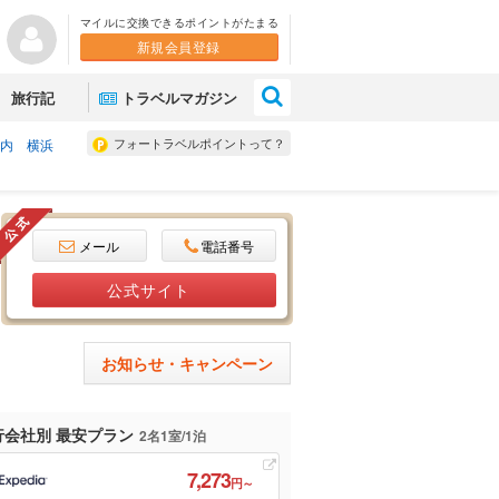
マイルに交換できるポイントがたまる
新規会員登録
×
旅行記
トラベルマガジン
フォートラベルポイントって？
内 横浜
メール
電話番号
公式サイト
お知らせ・キャンペーン
行会社別 最安プラン
2名1室/1泊
7,273
円～