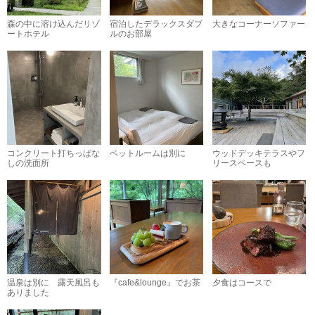
森の中に溶け込んだリゾ
宿泊したデラックスダブ
大きなコーナーソファー
ートホテル
ルのお部屋
コンクリート打ちっぱな
ベットルームは別に
ウッドデッキテラスやフ
しの洗面所
リースペースも
温泉は別に 露天風呂も
『cafe&lounge』でお茶
夕食はコースで
ありました