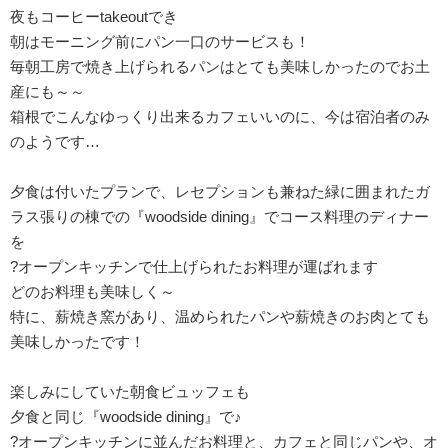
夜もコーヒーtakeoutでき
朝はモーニング前にパン一口のサービスも！
毎朝工房で焼き上げられるパンはとても美味しかったのでお土
産にも～～
箱根でこんなゆっくり出来るカフェいいのに、今は宿泊者のみ
のようです…
夕食は付いたプランで、レセプションも兼ねた緑に囲まれたガ
ラス張りの棟での『woodside dining』でコース料理のディナー
を
?オープンキッチンで仕上げられたお料理が運ばれます
どのお料理も美味しく～
特に、薪焼き窯があり、温められたパンや薪焼きのお肉とても
美味しかったです！
楽しみにしていた朝食ビュッフェも
夕食と同じ『woodside dining』で♪
?オープンキッチンに並んだお料理と、カフェと同じパンや、オ