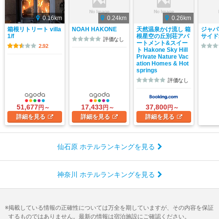
0.16km
0.24km
0.26km
箱根リトリート villa
NOAH HAKONE
天然温泉かけ流し 箱
ジャパ
1/f
根星空の丘別荘アパ
サイド
評価なし
ートメント&スイー
2.92
ト Hakone Sky Hill
Private Nature Vac
ation Homes & Hot
springs
評価なし
51,677
17,433
37,800
円～
円～
円～
詳細
を見る
詳細
を見る
詳細
を見る
仙石原 ホテルランキングを見る
神奈川 ホテルランキングを見る
掲載している情報の正確性については万全を期していますが、その内容を保証
するものではありません。最新の情報は宿泊施設にご確認ください。