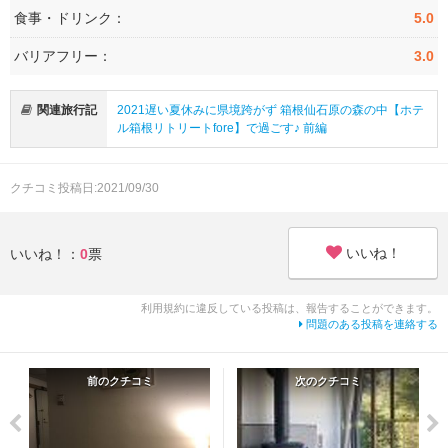
食事・ドリンク：
5.0
バリアフリー：
3.0
関連旅行記
2021遅い夏休みに県境跨がず 箱根仙石原の森の中【ホテ
ル箱根リトリートfore】で過ごす♪ 前編
クチコミ投稿日:2021/09/30
いいね！
いいね！：
0
票
利用規約に違反している投稿は、報告することができます。
問題のある投稿を連絡する
前のクチコミ
次のクチコミ