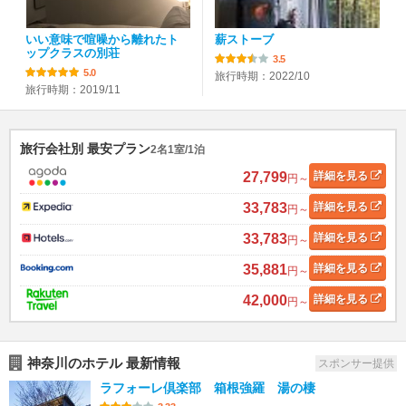
いい意味で喧噪から離れたト
薪ストーブ
ップクラスの別荘
3.5
5.0
旅行時期：2022/10
旅行時期：2019/11
旅行会社別 最安プラン
2名1室/1泊
27,799
詳細
を見る
円～
33,783
詳細
を見る
円～
33,783
詳細
を見る
円～
35,881
詳細
を見る
円～
42,000
詳細
を見る
円～
神奈川のホテル 最新情報
スポンサー提供
ラフォーレ倶楽部 箱根強羅 湯の棲