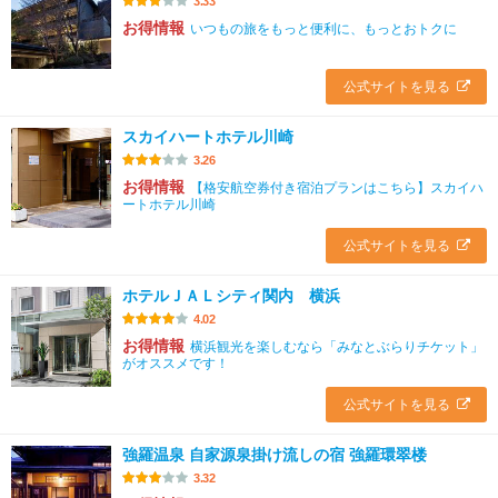
3.33
お得情報
いつもの旅をもっと便利に、もっとおトクに
公式サイトを見る
スカイハートホテル川崎
3.26
お得情報
【格安航空券付き宿泊プランはこちら】スカイハ
ートホテル川崎
公式サイトを見る
ホテルＪＡＬシティ関内 横浜
4.02
お得情報
横浜観光を楽しむなら「みなとぶらりチケット」
がオススメです！
公式サイトを見る
強羅温泉 自家源泉掛け流しの宿 強羅環翠楼
3.32