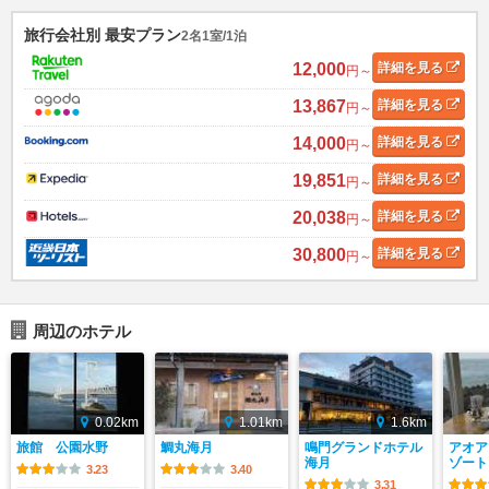
旅行会社別 最安プラン
2名1室/1泊
12,000
詳細
を見る
円～
13,867
詳細
を見る
円～
14,000
詳細
を見る
円～
19,851
詳細
を見る
円～
20,038
詳細
を見る
円～
30,800
詳細
を見る
円～
周辺のホテル
0.02km
1.01km
1.6km
旅館 公園水野
鯛丸海月
鳴門グランドホテル
アオア
海月
ゾート
3.23
3.40
3.31