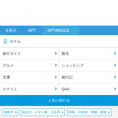
全表示
鳴門
鳴門潮崎温泉 ..
ホテル
旅行ガイド
観光
グルメ
ショッピング
交通
旅行記
クチコミ
Q&A
人気の旅行先
徳島市
祖谷渓・かずら橋・大歩危
阿南・日和佐・海陽・那賀