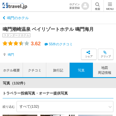
ログイン
新規登録
検索
MENU
鳴門のホテル
鳴門潮崎温泉 ベイリゾートホテル 鳴門海月
スタンダードホテル
3.62
55件のクチコミ
鳴門
シェア
クリップ
地図
ホテル概要
クチコミ
旅行記
写真
周辺情報
写真（132件）
トラベラー投稿写真・オーナー提供写真
絞り込む