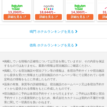
13,200
18,644
14,300
31
円～
円～
円～
詳細
を見る
詳細
を見る
詳細
を見る
詳
鳴門 ホテルランキングを見る
徳島 ホテルランキングを見る
掲載している情報の正確性については万全を期していますが、その内容を保証
するものではありません。最新の情報は宿泊施設にご確認ください。
掲載している宿泊施設や宿泊プラン等の情報は、各宿泊予約サイトや宿泊施設
から提供を受けた情報または宿泊施設のホームページ等にて公開されている特
定時点の情報をもとに作成したものです。
温泉の有無、泉質等の詳細情報は、宿泊施設のホームページ又は各宿泊予約サ
イトから提供される情報をもとに作成したものです。
宿泊施設のご予約は各宿泊予約サイトから行えますが、ご予約はお客様と宿泊
予約サイトとの直接契約となるため、株式会社カカクコムは契約の不履行や損
害に関して一切責任を負いかねます。