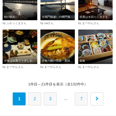
朝の眺め
大鳴門橋越しの鳴門海峡ご来光
部屋は水回りに古さを感じましたが、問題なかったです。
by ふわっくまさん
by saiさん
by まーやんさん
夕食は部屋でうずしお会席
夕食の鯛の荒炊 美味しかった！
朝食
by まーやんさん
by まーやんさん
by まーやんさん
1件目～21件目を表示（全132件中）
…
1
2
3
7