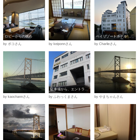
ロビーからの眺め
ベイリゾートホテル 鳴門海月
by ポコさん
by keiponnさん
by Charlieさん
駐車場から、エントランス付近です
by kaochannさん
by ふわっくまさん
by やまちゃんさん