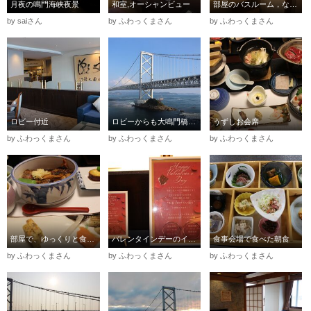
月夜の鳴門海峡夜景
和室,オーシャンビュー
部屋のバスルーム，なお大浴場には湯上がりアイスがありました
by saiさん
by ふわっくまさん
by ふわっくまさん
ロビー付近
ロビーからも大鳴門橋が見えました
うずしお会席
by ふわっくまさん
by ふわっくまさん
by ふわっくまさん
部屋で、ゆっくりと食事が出来ました
バレンタインデーのイベントがありました
食事会場で食べた朝食
by ふわっくまさん
by ふわっくまさん
by ふわっくまさん