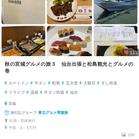
111
秋の宮城グルメの旅３ 仙台出張と松島観光とグルメの
巻
#
ルートイン
#
牛タン
#
松島
#
五大堂
#
大観荘
#
すし街道
#
ドライブ
#
温泉
#
牛タン街道
#
仙台
宮城
旅行記グループ
東北グルメ周遊旅
社員・団体旅行
予算：3～ 5万円
109