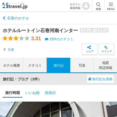
ログイン
新規登録
検索
MENU
石巻のホテル
ホテルルートイン石巻河南インター
スタンダードホテル
3.31
15件のクチコミ
石巻
シェア
クリップ
地図
ホテル概要
クチコミ
旅行記
写真
周辺情報
旅行記・ブログ（3件）
旅行記を投稿
旅行時期
いいね順
投稿日