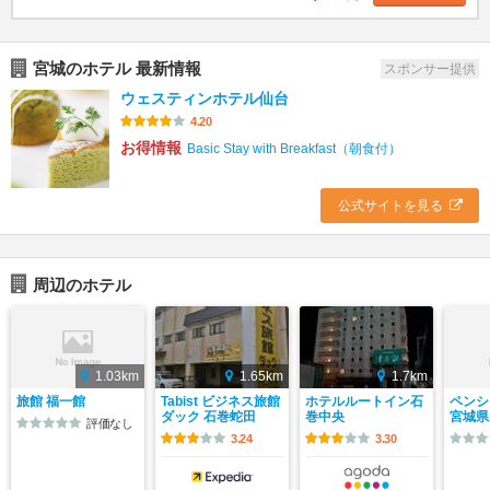
宮城のホテル 最新情報
スポンサー提供
ウェスティンホテル仙台
4.20
お得情報
Basic Stay with Breakfast（朝食付）
公式サイトを見る
周辺のホテル
1.03km
1.65km
1.7km
旅館 福一館
Tabist ビジネス旅館
ホテルルートイン石
ペンシ
ダック 石巻蛇田
巻中央
宮城県
評価なし
3.24
3.30