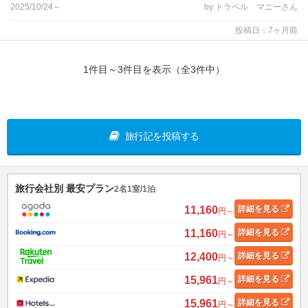
2025/10/24～
by トラベル マニーさん
投稿日：7ヶ月前
1件目～3件目を表示（全3件中）
旅行記を投稿する
旅行会社別 最安プラン
2名1室/1泊
11,160
詳細
を見る
円～
11,160
詳細
を見る
円～
12,400
詳細
を見る
円～
15,961
詳細
を見る
円～
15,961
詳細
を見る
円～