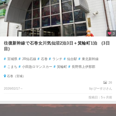
3
往復新幹線で石巻女川気仙沼2泊3日＋箕輪町1泊 (3日
目)
#
宮城県
#
JR仙石線
#
石巻
#
ランチ
#
仙台駅
#
東北新幹線
#
こまち
#
小田急ロマンスカー
#
箕輪町
#
長野県上伊那郡
石巻（宮城）
26
2026/02/17～
by ぴーすけさん
投稿日：5ヶ月前