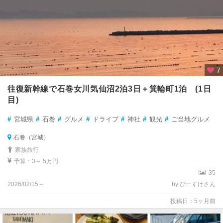
7
往復新幹線で石巻女川気仙沼2泊3日＋箕輪町1泊 (1日
目)
#
宮城県
#
石巻
#
グルメ
#
ドライブ
#
神社
#
観光
#
ご当地グルメ
石巻（宮城）
家族旅行
予算：3～ 5万円
35
2026/02/15～
by ぴーすけさん
投稿日：5ヶ月前