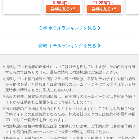
6,584
11,250
円～
円～
詳細
を見る
詳細
を見る
石巻 ホテルランキングを見る
宮城 ホテルランキングを見る
掲載している情報の正確性については万全を期していますが、その内容を保証
するものではありません。最新の情報は宿泊施設にご確認ください。
掲載している宿泊施設や宿泊プラン等の情報は、各宿泊予約サイトや宿泊施設
から提供を受けた情報または宿泊施設のホームページ等にて公開されている特
定時点の情報をもとに作成したものです。
温泉の有無、泉質等の詳細情報は、宿泊施設のホームページ又は各宿泊予約サ
イトから提供される情報をもとに作成したものです。
宿泊施設のご予約は各宿泊予約サイトから行えますが、ご予約はお客様と宿泊
予約サイトとの直接契約となるため、株式会社カカクコムは契約の不履行や損
害に関して一切責任を負いかねます。
宿泊施設の価格や空室状況は常に変動しています。ご予約の際は各宿泊予約サ
イトや宿泊施設のホームページで最新の情報をご確認ください。
各種ポイント付与やクーポン等の特典は事業者より提供されます。ご予約の際