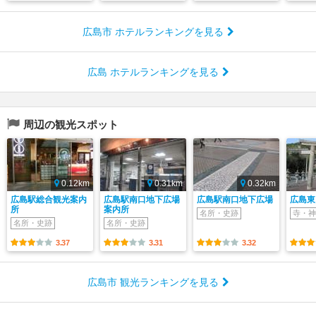
広島市 ホテルランキングを見る
広島 ホテルランキングを見る
周辺の観光スポット
0.12km
0.31km
0.32km
広島駅総合観光案内
広島駅南口地下広場
広島駅南口地下広場
広島東
所
案内所
名所・史跡
寺・神
名所・史跡
名所・史跡
3.37
3.31
3.32
広島市 観光ランキングを見る