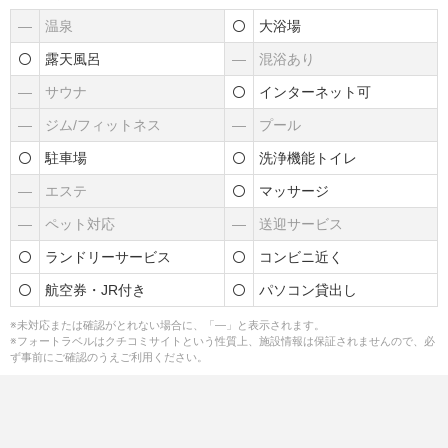
―
温泉
大浴場
露天風呂
―
混浴あり
―
サウナ
インターネット可
―
ジム/フィットネス
―
プール
駐車場
洗浄機能トイレ
―
エステ
マッサージ
―
ペット対応
―
送迎サービス
ランドリーサービス
コンビニ近く
航空券・JR付き
パソコン貸出し
※未対応または確認がとれない場合に、「―」と表示されます。
※フォートラベルはクチコミサイトという性質上、施設情報は保証されませんので、必
ず事前にご確認のうえご利用ください。