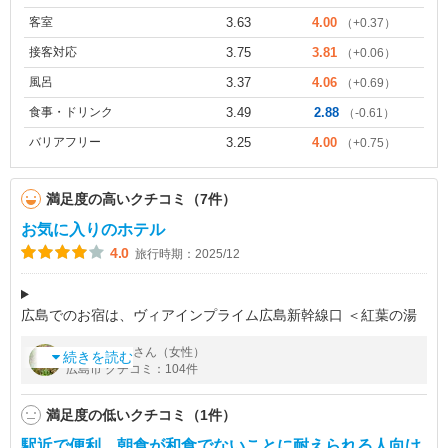
客室
3.63
4.00
（+0.37）
接客対応
3.75
3.81
（+0.06）
風呂
3.37
4.06
（+0.69）
食事・ドリンク
3.49
2.88
（-0.61）
バリアフリー
3.25
4.00
（+0.75）
満足度の高いクチコミ（7件）
お気に入りのホテル
4.0
旅行時期：2025/12
広島でのお宿は、ヴィアインプライム広島新幹線口 ＜紅葉の湯
＞。
by
さん（女性）
夏ミカン
お気に入りのホテルで、2度目の訪問です。
続きを読む
広島市 クチコミ：104件
JR広島駅から徒歩3分と駅に近く、どこに行くにも便利な立地で
す。
満足度の低いクチコミ（1件）
綺麗なホテルで、気持ち
駅近で便利。朝食が和食でないことに耐えられる人向け