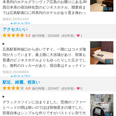
本系列のホテルグランヴィア広島のお隣りにあるJR
西日本系の宿泊特化型のビジネスホテル。開業前ま
10
では広島駅南口に同系列のホテルがあり置き換わっ
た形で、20
投稿日:2025/12/10
続きを読む
アクセスいい
5.0
旅行時期：2024/08（約2年前）
1
広島駅新幹線口から歩いてすぐ。一階にはコメダ珈
琲が入っています。最上階に大浴場があり、部屋も
普通のビジネスホテルよりもゆったりした広さでし
1
た。無料のロッカーがあり、宿泊客はチェックイン
前やチェックアウ
投稿日:2024/08/03
続きを読む
駅近、綺麗、程良い
4.0
旅行時期：2024/07（約2年前）
0
デラックスツインに泊まりました。窓側のソファー
とベッドの間は狭いのでほぼ荷物置きの場でした。
部屋自体はシンプルな作りですがバストイレ別で大
6