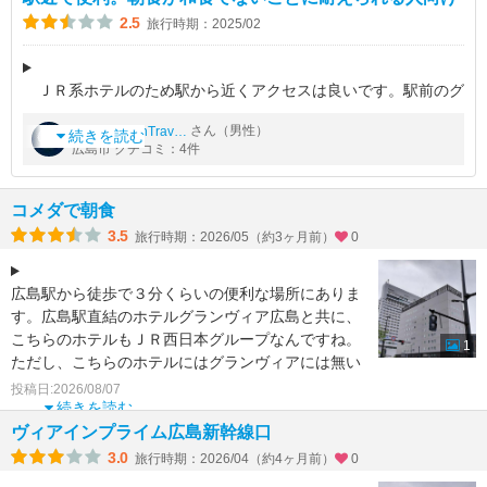
2.5
旅行時期：2025/02
ＪＲ系ホテルのため駅から近くアクセスは良いです。駅前のグ
ランヴィアの裏にあります。
by
さん（男性）
EuropeanTraveler
続きを読む
広島市 クチコミ：4件
部屋は一見狭く見えますがキャリーケースを広げても余裕があ
りました。
部屋とユニットバスに段差がないの
コメダで朝食
3.5
旅行時期：2026/05（約3ヶ月前）
0
広島駅から徒歩で３分くらいの便利な場所にありま
す。広島駅直結のホテルグランヴィア広島と共に、
こちらのホテルもＪＲ西日本グループなんですね。
1
ただし、こちらのホテルにはグランヴィアには無い
大浴場があります
投稿日:2026/08/07
続きを読む
ヴィアインプライム広島新幹線口
3.0
旅行時期：2026/04（約4ヶ月前）
0