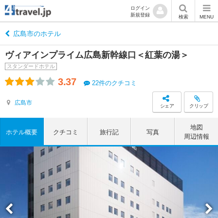
ログイン
新規登録
検索
MENU
広島市のホテル
ヴィアインプライム広島新幹線口＜紅葉の湯＞
スタンダードホテル
3.37
22件のクチコミ
広島市
シェア
クリップ
地図
ホテル概要
クチコミ
旅行記
写真
周辺情報