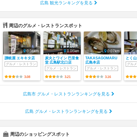
広島 観光ランキングを見る
周辺のグルメ・レストランスポット
0.06km
0.06km
0.07km
讃岐屋 エキキタ店
炭火とワイン 巴里食
TAKASAGOMARU
とく山
堂 広島駅北口店
広島本店
グルメ・レストラン
グルメ
グルメ・レストラン
グルメ・レストラン
3.08
3.21
3.16
広島市 グルメ・レストランランキングを見る
広島 グルメ・レストランランキングを見る
周辺のショッピングスポット