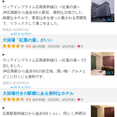
ヴィアインプライム広島新幹線口 ＜紅葉の湯＞
JR広島駅から徒歩3分と駅近、便利な立地でした。
綺麗なホテルで、客室は木を使った癒される雰囲気
1
で、リラックスして過ごせました。
「紅葉の湯」は最上
投稿日:2026/07/02
続きを読む
大浴場「紅葉の湯」がいい
4.0
旅行時期：2025/08（約1年前）
0
ヴィアインプライム広島新幹線口 ＜紅葉の湯＞で2
泊しました。
JR広島駅から徒歩3分の好立地、買い物・グルメと
3
どこに行くにも便利です。
まだ新しく、綺麗なホテルです。
投稿日:2025/09/10
客室は木のぬくもりを感じら
続きを読む
大浴場付きの駅横にある便利なホテル
4.5
旅行時期：2025/01（約2年前）
0
広島駅新幹線口から徒歩3分くらい。同じくJR西日