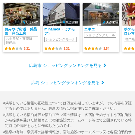
0.17km
0.23km
0.24km
おみやげ街道 銘品
minamoa（ミナモ
エキエ
ポケモ
館 弁当工房
ア）
ロシマ
ショッピングモール
お土産屋・直売所・
ショッピングモール
専門店
特産品
3.31
3.31
3.54
広島市 ショッピングランキングを見る
広島 ショッピングランキングを見る
掲載している情報の正確性については万全を期していますが、その内容を保証
するものではありません。最新の情報は宿泊施設にご確認ください。
掲載している宿泊施設や宿泊プラン等の情報は、各宿泊予約サイトや宿泊施設
から提供を受けた情報または宿泊施設のホームページ等にて公開されている特
定時点の情報をもとに作成したものです。
温泉の有無、泉質等の詳細情報は、宿泊施設のホームページ又は各宿泊予約サ