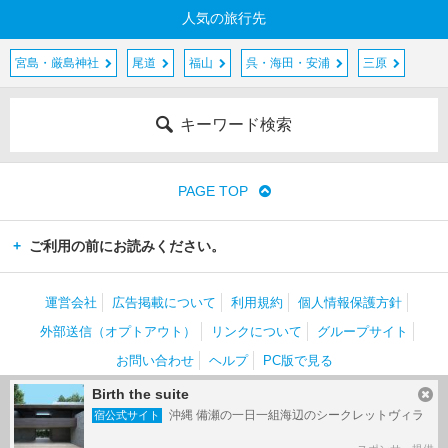
人気の旅行先
宮島・厳島神社
尾道
福山
呉・海田・安浦
三原
キーワード検索
PAGE TOP
ご利用の前にお読みください。
運営会社
広告掲載について
利用規約
個人情報保護方針
外部送信（オプトアウト）
リンクについて
グループサイト
お問い合わせ
ヘルプ
PC版で見る
Birth the suite
(c) Kakaku.com, Inc. All Rights Reserved.
掲載情報・写真など、すべてのコンテンツの無断複写・転載・公衆送信等を禁じま
沖縄 備瀬の一日一組海辺のシークレットヴィラ
宿公式サイト
す。