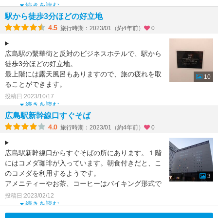
続きを読む
駅から徒歩3分ほどの好立地
4.5
旅行時期：2023/01（約4年前）
0
広島駅の繫華街と反対のビジネスホテルで、駅から
徒歩3分ほどの好立地。
最上階には露天風呂もありますので、旅の疲れを取
10
ることができます。
ホテル全体的に綺麗ですし清潔感もあり良いホテル
投稿日:2023/10/17
続きを読む
広島駅新幹線口すぐそば
4.0
旅行時期：2023/01（約4年前）
0
広島駅新幹線口からすぐそばの所にあります。１階
にはコメダ珈琲が入っています。朝食付きだと、こ
のコメダを利用するようです。
3
アメニティーやお茶、コーヒーはバイキング形式で
した。チェックイン前後の荷物預
投稿日:2023/02/12
続きを読む