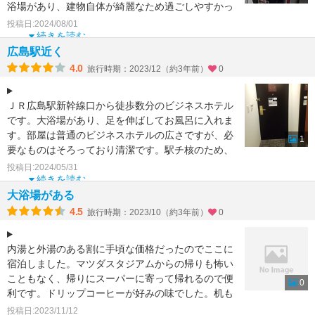
浴場があり、建物自体が綺麗なため過ごしやすかっ
たです。
投稿日:2024/08/01
コイ
続きを読む
広島駅近く
4.0
旅行時期：2023/12（約3年前）
0
ＪＲ広島駅新幹線口から徒歩数分のビジネスホテル
です。大浴場があり、足を伸ばしてお風呂に入れま
す。部屋は普通のビジネスホテルの広さですが、必
1
要なものはそろっており清潔です。駅チ核のため、
近隣は飲食店や商
投稿日:2024/05/31
続きを読む
大浴場がある
4.5
旅行時期：2023/10（約3年前）
0
内湯と外湯のある割に手頃な価格だったのでここに
宿泊しました。マツダスタジアムからの帰りも怖い
こともなく、帰りにスーパーに寄って帰れるので便
0
利です。ドリップコーヒーが好みの味でした。机も
広くてパソコンを
投稿日:2023/11/12