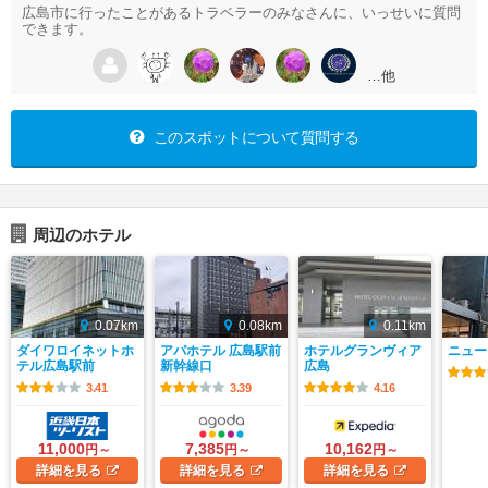
広島市に行ったことがあるトラベラーのみなさんに、いっせいに質問
できます。
…他
このスポットについて質問する
周辺のホテル
0.07km
0.08km
0.11km
ダイワロイネットホ
アパホテル 広島駅前
ホテルグランヴィア
ニュー
テル広島駅前
新幹線口
広島
3.41
3.39
4.16
11,000
7,385
10,162
円～
円～
円～
詳細
を見る
詳細
を見る
詳細
を見る