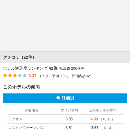
クチコミ（22件）
ホテル満足度ランキング
41位
(広島市 206件中）
3.37
（エリア平均
3.31
）
評価内訳
このホテルの傾向
評価別
評価項目
エリア平均
このホテルの平均
アクセス
3.85
4.00
（+0.15）
コストパフォーマンス
3.81
3.67
（-0.14）