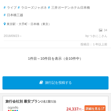
#
ライブ
#
ラローズジャポネ
#
三井ガーデンホテル日本橋
#
日本橋三越
東京駅・大手町・日本橋（東京）
34
2018/09/23～
by つきにこさん
投稿日：１年以上前
1件目～10件目を表示（全10件中）
旅行記を投稿する
旅行会社別 最安プラン
2名1室/1泊
24,337
詳細
を見る
円～