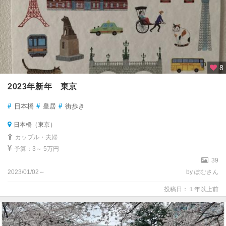
8
2023年新年 東京
#
日本橋
#
皇居
#
街歩き
日本橋（東京）
カップル・夫婦
予算：3～ 5万円
39
2023/01/02～
by ぽむさん
投稿日：１年以上前