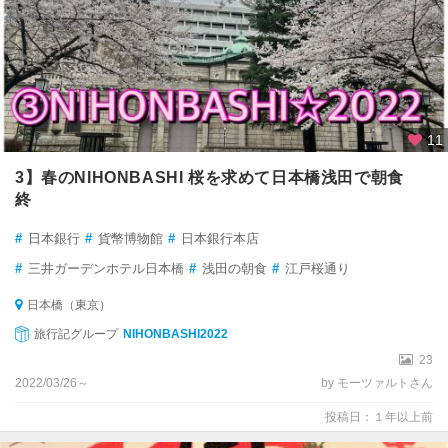
11
3】春のNIHONBASHI 桜を求めて日本橋浅田で朝食
終
#
日本銀行
#
貨幣博物館
#
日本銀行本店
#
三井ガーデンホテル日本橋
#
浅田の朝食
#
江戸桜通り
日本橋（東京）
旅行記グループ
NIHONBASHI2022
23
2022/03/26～
by モーツァルトさん
投稿日：１年以上前