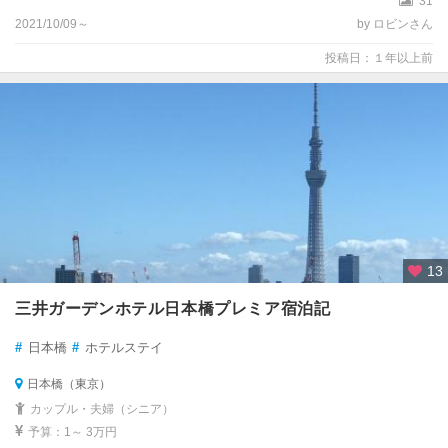
31
2021/10/09～
by ロビンさん
投稿日：１年以上前
13
三井ガーデンホテル日本橋プレミア宿泊記
#
日本橋
#
ホテルステイ
日本橋（東京）
カップル・夫婦（シニア）
予算：1～ 3万円