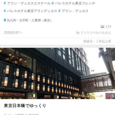
#
アラン・デュカスエステール
#
パレスホテル東京フレンチ
#
パレスホテル東京アランデュカス
#
アラン・デュカス
丸の内・大手町・八重洲（東京）
179
2020/01/07～
by リンリンベルベルさん
投稿日：１年以上前
5
東京日本橋でゆっくり