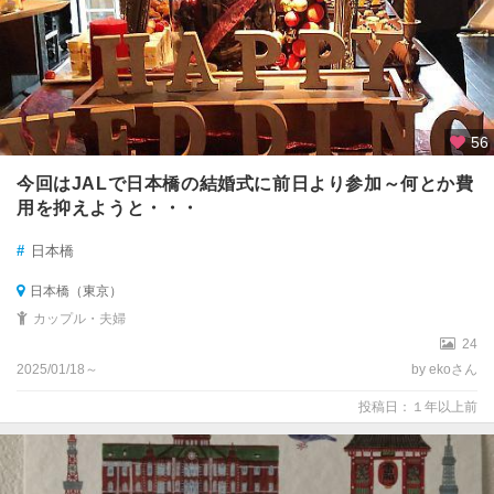
56
今回はJALで日本橋の結婚式に前日より参加～何とか費
用を抑えようと・・・
#
日本橋
日本橋（東京）
カップル・夫婦
24
2025/01/18～
by ekoさん
投稿日：１年以上前