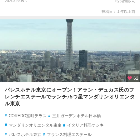
2020/08/05～
by 湖仙さん
投稿日：１年以上前
62
パレスホテル東京にオープン！アラン・デュカス氏のフ
レンチエステールでランチ♪5つ星マンダリンオリエンタ
ル東京...
#
COREDO室町テラス
#
三井ガーデンホテル日本橋
#
マンダリンオリエンタル東京
#
イタリア料理ケシキ
#
パレスホテル東京
#
フランス料理エステール