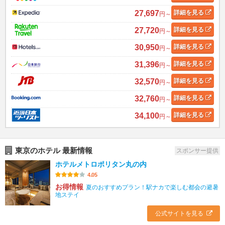
27,697
詳細
を見る
円～
27,720
詳細
を見る
円～
30,950
詳細
を見る
円～
31,396
詳細
を見る
円～
32,570
詳細
を見る
円～
32,760
詳細
を見る
円～
34,100
詳細
を見る
円～
東京のホテル 最新情報
スポンサー提供
ホテルメトロポリタン丸の内
4.05
お得情報
夏のおすすめプラン！駅ナカで楽しむ都会の避暑
地ステイ
公式サイトを見る