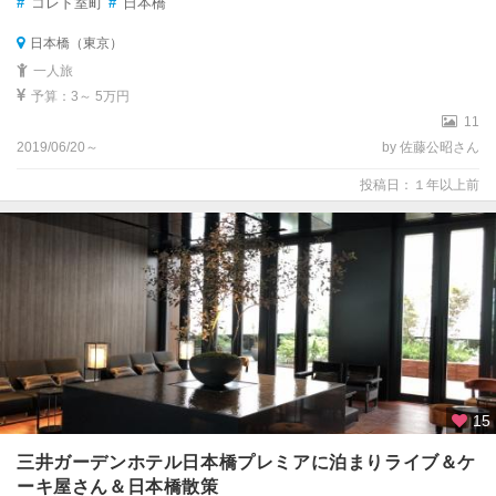
#
コレド室町
#
日本橋
日本橋（東京）
一人旅
予算：3～ 5万円
11
2019/06/20～
by 佐藤公昭さん
投稿日：１年以上前
15
三井ガーデンホテル日本橋プレミアに泊まりライブ＆ケ
ーキ屋さん＆日本橋散策