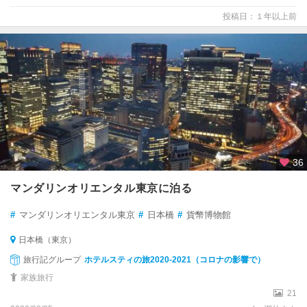
投稿日：１年以上前
36
マンダリンオリエンタル東京に泊る
#
マンダリンオリエンタル東京
#
日本橋
#
貨幣博物館
日本橋（東京）
旅行記グループ
ホテルスティの旅2020-2021（コロナの影響で）
家族旅行
21