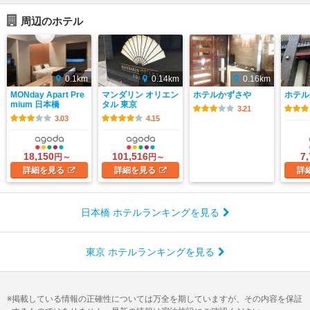
周辺のホテル
0.1km
0.14km
0.16km
MONday Apart Pre
マンダリン オリエン
ホテルかずさや
ホテル
mium 日本橋
タル 東京
3.21
3.03
4.15
18,150
101,516
7
円～
円～
詳細
を見る
詳細
を見る
詳
日本橋 ホテルランキングを見る
東京 ホテルランキングを見る
掲載している情報の正確性については万全を期していますが、その内容を保証