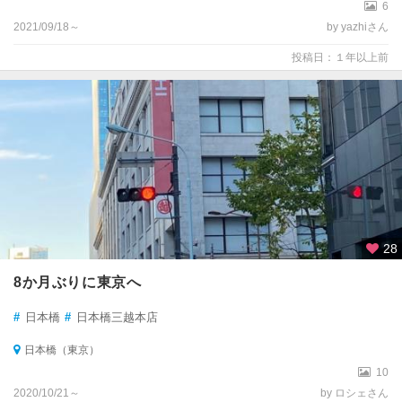
6
2021/09/18～
by yazhiさん
投稿日：１年以上前
28
8か月ぶりに東京へ
#
日本橋
#
日本橋三越本店
日本橋（東京）
10
2020/10/21～
by ロシェさん