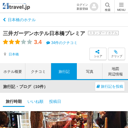
ログイン
新規登録
検索
MENU
日本橋のホテル
三井ガーデンホテル日本橋プレミア
スタンダードホテル
3.4
34件のクチコミ
日本橋
シェア
クリップ
地図
ホテル概要
クチコミ
旅行記
写真
周辺情報
旅行記・ブログ（10件）
旅行記を投稿
旅行時期
いいね順
投稿日