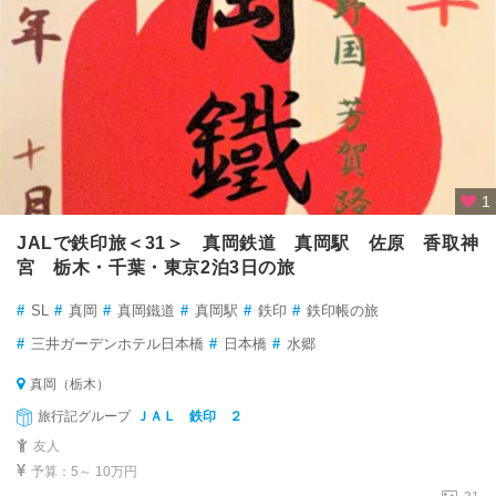
1
JALで鉄印旅＜31＞ 真岡鉄道 真岡駅 佐原 香取神
宮 栃木・千葉・東京2泊3日の旅
#
SL
#
真岡
#
真岡鐵道
#
真岡駅
#
鉄印
#
鉄印帳の旅
#
三井ガーデンホテル日本橋
#
日本橋
#
水郷
真岡（栃木）
旅行記グループ
ＪＡＬ 鉄印 ２
友人
予算：5～ 10万円