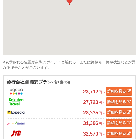
※表示される位置が実際のポイントと離れる、または路線名・路線状況などが異
なる場合などがございます。
旅行会社別 最安プラン
2名1室/1泊
23,712
詳細
を見る
円～
27,720
詳細
を見る
円～
28,335
詳細
を見る
円～
31,396
詳細
を見る
円～
32,570
詳細
を見る
円～