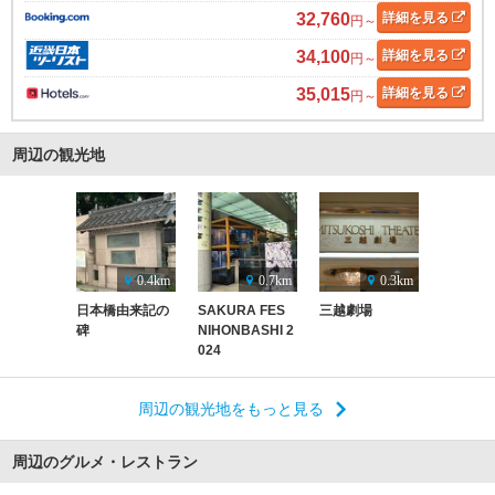
32,760
詳細
を見る
円～
34,100
詳細
を見る
円～
35,015
詳細
を見る
円～
周辺の観光地
0.4km
0.7km
0.3km
日本橋由来記の
SAKURA FES
三越劇場
碑
NIHONBASHI 2
024
周辺の観光地をもっと見る
周辺のグルメ・レストラン