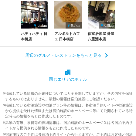
0.5km
0.7km
0.8km
ハティハティ 日
アルポルトカフ
個室居酒屋 番屋
本橋店
ェ 日本橋店
八重洲本店
周辺のグルメ・レストランをもっと見る
同じエリアの
ホテル
掲載している情報の正確性については万全を期していますが、その内容を保証
するものではありません。最新の情報は宿泊施設にご確認ください。
掲載している宿泊施設や宿泊プラン等の情報は、各宿泊予約サイトや宿泊施設
から提供を受けた情報または宿泊施設のホームページ等にて公開されている特
定時点の情報をもとに作成したものです。
温泉の有無、泉質等の詳細情報は、宿泊施設のホームページ又は各宿泊予約サ
イトから提供される情報をもとに作成したものです。
宿泊施設のご予約は各宿泊予約サイトから行えますが、ご予約はお客様と宿泊