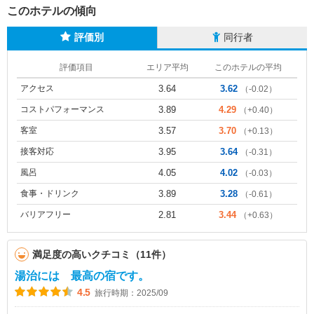
このホテルの傾向
評価別
同行者
評価項目
エリア平均
このホテルの平均
アクセス
3.64
3.62
（-0.02）
コストパフォーマンス
3.89
4.29
（+0.40）
客室
3.57
3.70
（+0.13）
接客対応
3.95
3.64
（-0.31）
風呂
4.05
4.02
（-0.03）
食事・ドリンク
3.89
3.28
（-0.61）
バリアフリー
2.81
3.44
（+0.63）
満足度の高いクチコミ（11件）
湯治には 最高の宿です。
4.5
旅行時期：2025/09