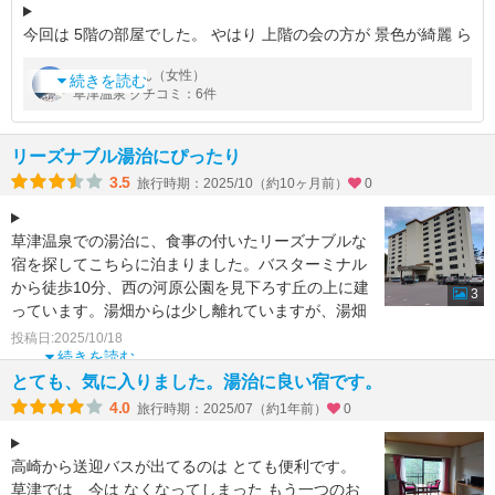
今回は 5階の部屋でした。 やはり 上階の会の方が 景色が綺麗 ら
しいです。 5階だと目の前が木です。 部屋は 約9畳で広縁に テ
by
さん（女性）
sekai
ーブルソファー2つがついています。 トイレは古いですが 温水
続きを読む
草津温泉 クチコミ：6件
シャワー付
リーズナブル湯治にぴったり
3.5
旅行時期：2025/10（約10ヶ月前）
0
草津温泉での湯治に、食事の付いたリーズナブルな
宿を探してこちらに泊まりました。バスターミナル
から徒歩10分、西の河原公園を見下ろす丘の上に建
3
っています。湯畑からは少し離れていますが、湯畑
とホテルを往復
投稿日:2025/10/18
続きを読む
とても、気に入りました。湯治に良い宿です。
4.0
旅行時期：2025/07（約1年前）
0
高崎から送迎バスが出てるのは とても便利です。
草津では 今は なくなってしまった もう一つのお