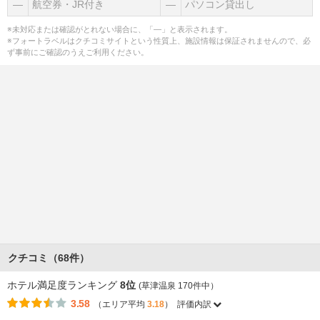
―
航空券・JR付き
―
パソコン貸出し
※未対応または確認がとれない場合に、「―」と表示されます。
※フォートラベルはクチコミサイトという性質上、施設情報は保証されませんので、必
ず事前にご確認のうえご利用ください。
クチコミ（68件）
ホテル満足度ランキング
8位
(草津温泉 170件中）
3.58
（エリア平均
3.18
）
評価内訳