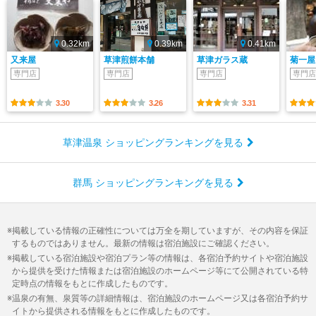
0.32km
0.39km
0.41km
又来屋
草津煎餅本舗
草津ガラス蔵
菊一屋
専門店
専門店
専門店
専門店
3.30
3.26
3.31
草津温泉 ショッピングランキングを見る
群馬 ショッピングランキングを見る
掲載している情報の正確性については万全を期していますが、その内容を保証
するものではありません。最新の情報は宿泊施設にご確認ください。
掲載している宿泊施設や宿泊プラン等の情報は、各宿泊予約サイトや宿泊施設
から提供を受けた情報または宿泊施設のホームページ等にて公開されている特
定時点の情報をもとに作成したものです。
温泉の有無、泉質等の詳細情報は、宿泊施設のホームページ又は各宿泊予約サ
イトから提供される情報をもとに作成したものです。