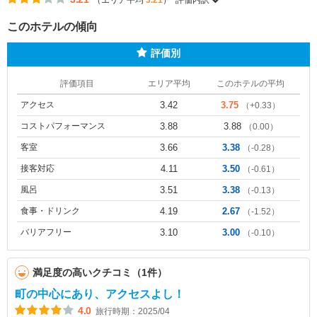
（エリア平均
3.21
）
評価内訳
このホテルの傾向
評価別
評価項目
エリア平均
このホテルの平均
アクセス
3.42
3.75
（+0.33）
コストパフォーマンス
3.88
3.88
（0.00）
客室
3.66
3.38
（-0.28）
接客対応
4.11
3.50
（-0.61）
風呂
3.51
3.38
（-0.13）
食事・ドリンク
4.19
2.67
（-1.52）
バリアフリー
3.10
3.00
（-0.10）
満足度の高いクチコミ（1件）
町の中心にあり、アクセスよし！
4.0
旅行時期：2025/04