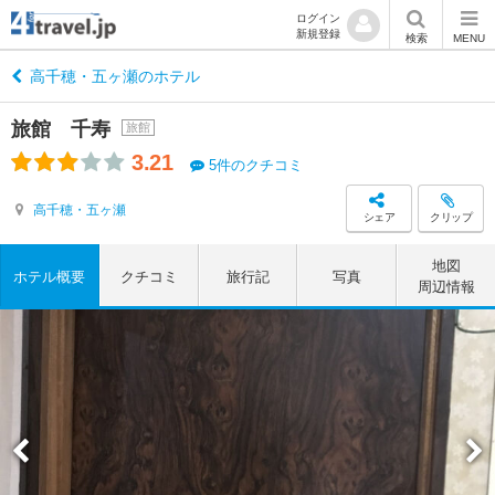
ログイン
新規登録
検索
MENU
高千穂・五ヶ瀬のホテル
旅館 千寿
旅館
3.21
5件のクチコミ
高千穂・五ヶ瀬
シェア
クリップ
地図
ホテル概要
クチコミ
旅行記
写真
周辺情報