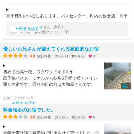
高千穂町の中心にあります。バスセンター、町内の飲食店、高千
穂神楽見物、などへ徒歩で行けるのは大変便利です。昔ながらの
by
さん（女性）
みるみる３
旅館です。チェックイン前と後、荷物を預かっていただき、身軽
続きを読む
高千穂・五ヶ瀬 クチコミ：1件
に観光に行けたので助かりま
優しいお兄さんが迎えてくれる家庭的なお宿
4.0
旅行時期：2022/11（約4年前）
3
初めての高千穂、ワクワクドキドキ❣️
高千穂バスターミナルから徒歩5分程で着くメイン
通りの宿です。通りの目の前は大和屋さんです。
3
少し早めに宿に入り、荷物を預けて、歩き回りまし
投稿日:2022/11/19
たが、16時半頃
続きを読む
料金相応のお宿でした。
3.0
旅行時期：2021/09（約5年前）
0
旅館千寿は宿泊費節約で利用させて貰いました。泊