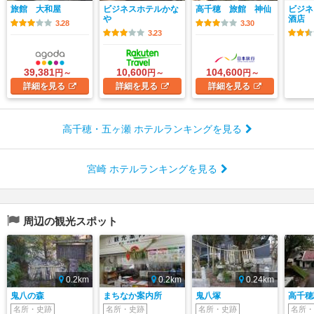
旅館 大和屋
ビジネスホテルかな
高千穂 旅館 神仙
ビジネ
や
酒店
3.28
3.30
3.23
39,381
10,600
104,600
円～
円～
円～
詳細
を見る
詳細
を見る
詳細
を見る
高千穂・五ヶ瀬 ホテルランキングを見る
宮崎 ホテルランキングを見る
周辺の観光スポット
0.2km
0.2km
0.24km
鬼八の森
まちなか案内所
鬼八塚
高千穂
名所・史跡
名所・史跡
名所・史跡
名所・