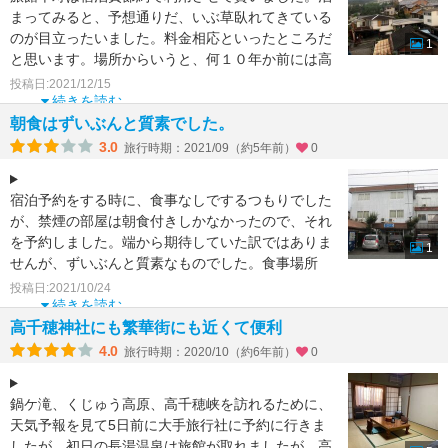
まってみると、予想通りだ、いぶ草臥れてきている
のが目立ったいました。料金相応といったところだ
1
と思います。場所からいうと、何１０年か前には高
千穂の町の中で、
投稿日:2021/12/15
続きを読む
朝食はずいぶんと質素でした。
3.0
旅行時期：2021/09（約5年前）
0
宿泊予約をする時に、食事なしでするつもりでした
が、禁煙の部屋は朝食付きしかなかったので、それ
を予約しました。端から期待していた訳ではありま
1
せんが、ずいぶんと質素なものでした。食事場所
も、昔には館内のバ
投稿日:2021/10/24
続きを読む
高千穂神社にも繁華街にも近くて便利
4.0
旅行時期：2020/10（約6年前）
0
鍋ケ滝、くじゅう高原、高千穂峡を訪れるために、
天気予報を見て5日前に大手旅行社に予約に行きま
したが、初日の長湯温泉は旅館が取れましたが、高