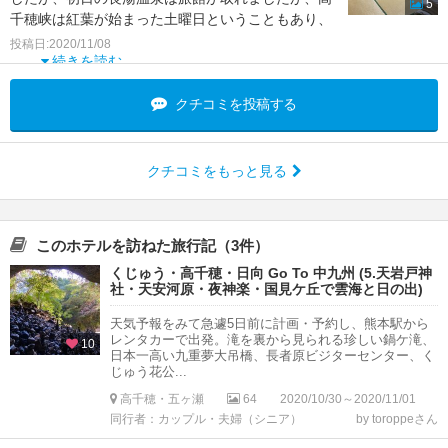
5
千穂峡は紅葉が始まった土曜日ということもあり、
旅行者提携のホテ
投稿日:2020/11/08
続きを読む
クチコミを投稿する
クチコミをもっと見る
このホテルを訪ねた旅行記（3件）
くじゅう・高千穂・日向 Go To 中九州 (5.天岩戸神
社・天安河原・夜神楽・国見ケ丘で雲海と日の出)
天気予報をみて急遽5日前に計画・予約し、熊本駅から
レンタカーで出発。滝を裏から見られる珍しい鍋ケ滝、
10
日本一高い九重夢大吊橋、長者原ビジターセンター、く
じゅう花公...
高千穂・五ヶ瀬
64
2020/10/30～2020/11/01
同行者：カップル・夫婦（シニア）
by toroppeさん