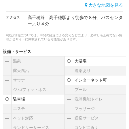
大きな地図を見る
高千穂線 高千穂駅より徒歩で８分、バスセンタ
アクセス
ーより４分
※施設情報については、時間の経過による変化などにより、必ずしも正確でない情
報が当サイトに掲載されている可能性があります。
設備・サービス
―
温泉
大浴場
―
露天風呂
―
混浴あり
―
サウナ
インターネット可
―
ジム/フィットネス
―
プール
駐車場
―
洗浄機能トイレ
―
エステ
―
マッサージ
―
ペット対応
―
送迎サービス
―
ランドリーサービス
―
コンビニ近く