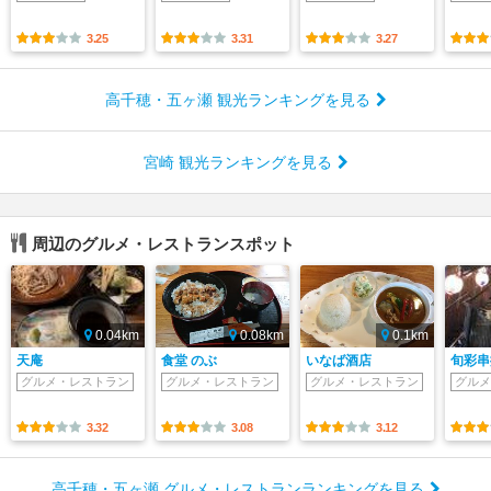
3.25
3.31
3.27
高千穂・五ヶ瀬 観光ランキングを見る
宮崎 観光ランキングを見る
周辺のグルメ・レストランスポット
0.04km
0.08km
0.1km
天庵
食堂 のぶ
いなば酒店
旬彩串
グルメ・レストラン
グルメ・レストラン
グルメ・レストラン
グルメ
3.32
3.08
3.12
高千穂・五ヶ瀬 グルメ・レストランランキングを見る