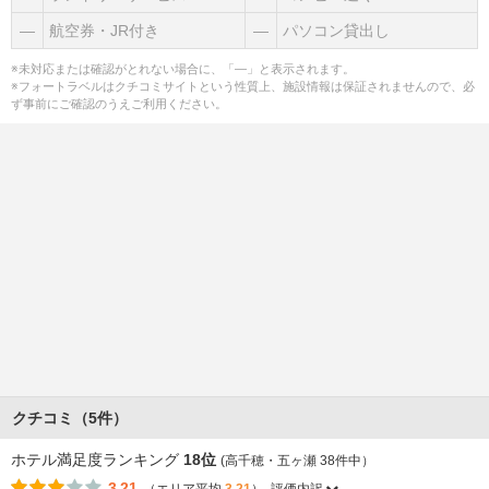
―
航空券・JR付き
―
パソコン貸出し
※未対応または確認がとれない場合に、「―」と表示されます。
※フォートラベルはクチコミサイトという性質上、施設情報は保証されませんので、必
ず事前にご確認のうえご利用ください。
クチコミ（5件）
ホテル満足度ランキング
18位
(高千穂・五ヶ瀬 38件中）
3.21