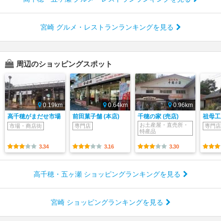
宮崎 グルメ・レストランランキングを見る
周辺のショッピングスポット
0.19km
0.64km
0.96km
高千穂がまだせ市場
前田菓子舗 (本店)
千穂の家 (売店)
祖母工
お土産屋・直売所・
市場・商店街
専門店
専門店
特産品
3.34
3.16
3.30
高千穂・五ヶ瀬 ショッピングランキングを見る
宮崎 ショッピングランキングを見る