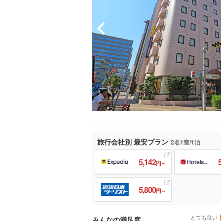
旅行会社別 最安プラン
2名1室/1泊
5,142
円～
5,800
円～
とても良い
みんなの満足度