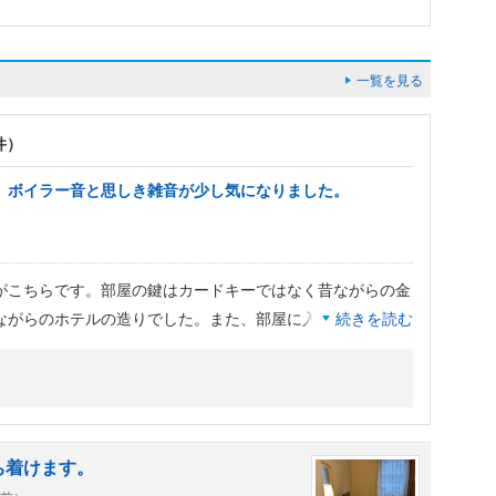
一覧を見る
件）
、ボイラー音と思しき雑音が少し気になりました。
がこちらです。部屋の鍵はカードキーではなく昔ながらの金
ながらのホテルの造りでした。また、部屋に入ると隣の部屋
続きを読む
も聞こえて来て些か気になりました。特に、１１時頃のチェ
トという慌ただしいスケジュールであり、しっかりと睡眠を
ッズは各フロアーごとエレベーターを降りた場所に置かれて
でした。
ち着けます。