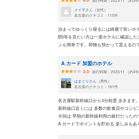
旅行時期：2023/11 （約3
4.0
メイヲ
さん（女性）
名古屋のクチコミ：115件
泊まってゆっくり寝るには綺麗で良いホ
BS等を見たい方は一度ホテルに確認した
ンも簡単です。荷物も預かって貰えるの
A カード 加盟のホテル
旅行時期：2023/11 （約3
3.0
はまぐり
さん（男性）
名古屋のクチコミ：161件
名古屋駅新幹線口から3分程度 歩きます
新幹線口近くには 多数の飲食店やコン
今回は 早朝の新幹線利用の旅行だったの
A カードでポイントを貯める 楽しみもあ