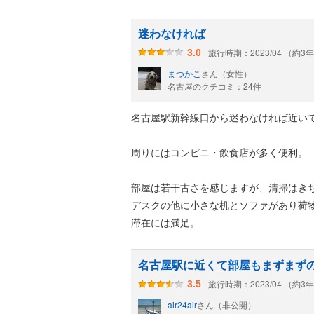
迷わなければ
旅行時期：2023/04 （約3
3.0
まつかこ
さん（女性）
名古屋のクチコミ：24件
名古屋駅新幹線口から迷わなければ近い
周りにはコンビニ・飲食店が多く便利。
部屋は若干古さを感じますが、清掃はき
デスクの他に小さな机とソファがあり荷
滞在には満足。
名古屋駅に近くて部屋もまずまず
旅行時期：2023/04 （約3
3.5
air24air
さん（非公開）