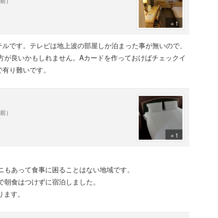
年前）
＋1
テルです。テレビは地上波の部屋しか泊まった事が無いので、
方が良いかもしれません。Aカードを作っておけばチェックイ
で有り難いです。
年前）
＋1
。
ビニもあって食事に困ることはない地域です。
で朝食はつけずに宿泊しました。
ります。