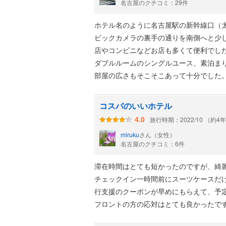
名古屋のクチコミ：29件
ホテル名のように名古屋駅の新幹線口（
ビックカメラの裏手の通りを南側へと少
店やコンビニなどお店も多くて便利でし
ダブルルームのシングルユース、素泊ま
部屋の広さもそこそこあって十分でした
体的な清潔感はしっかりとしていました
朝食無しにしたのでその点はわかりませ
コスパのいいホテル
かったです。
旅行時期：2022/10 （約4
4.0
日曜夜の宿泊だったので、週末価格と比
miruku
さん（女性）
便利でおすすめできるホテルです。
名古屋のクチコミ：6件
滞在時間はとても短かったのですが、綺
チェックイン一時間前にスーツケースだ
行支援のクーポンが早めにもらえて、予
フロントの方の応対はとても良かったで