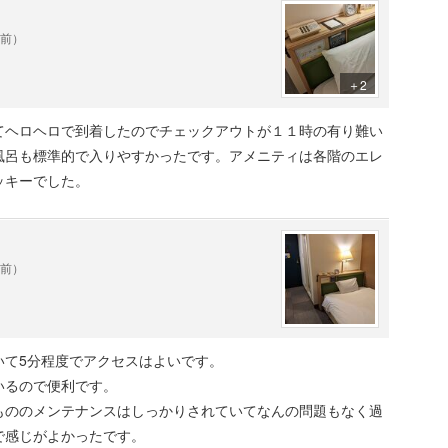
年前）
＋2
てヘロヘロで到着したのでチェックアウトが１１時の有り難い
風呂も標準的で入りやすかったです。アメニティは各階のエレ
ッキーでした。
年前）
いて5分程度でアクセスはよいです。
いるので便利です。
もののメンテナンスはしっかりされていてなんの問題もなく過
で感じがよかったです。