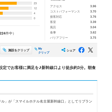
23
アクセス
3.96
12
コストパフォーマンス
3.70
4
接客対応
3.76
0
客室
3.39
風呂
3.04
食事
3.62
224
件中）
バリアフリー
3.75
My
施設をクリップ
シェア
クリップ
設定でお客様に満足を♪新幹線口より徒歩約3分。朝食
ホテル」が「スマイルホテル名古屋新幹線口」としてリブラン