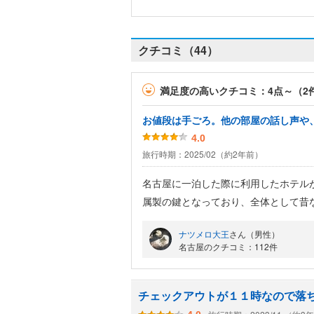
クチコミ（44）
満足度の高いクチコミ：4点～（2
お値段は手ごろ。他の部屋の話し声や
4.0
旅行時期：2025/02（約2年前）
名古屋に一泊した際に利用したホテル
属製の鍵となっており、全体として昔
の話し声や、ボイラー音と思しき雑音
ナツメロ大王
さん（男性）
ックイン、翌朝６時にはチェックアウ
名古屋のクチコミ：112件
とりたかったのですが。。。
なお、歯ブラシなどのアメニティーグ
おり、必要な分を自分で受け取る方式
チェックアウトが１１時なので落