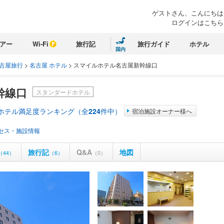
ゲストさん、こんにちは
ログインはこちら
アー
Wi-Fi
旅行記
旅行ガイド
ホテル
国内
古屋旅行
>
名古屋 ホテル
>
スマイルホテル名古屋新幹線口
幹線口
スタンダードホテル
 ホテル満足度ランキング（全
224
件中）
宿泊施設オーナー様へ
セス・施設情報
旅行記
Q&A
地図
（44）
（6）
（0）