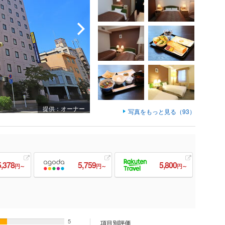
提供：オーナー
写真をもっと見る（93）
5,378
5,759
5,800
円～
円～
円～
5
項目別評価