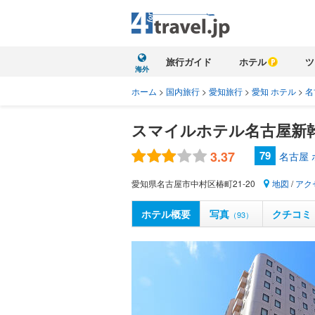
旅行ガイド
ホテル
ツ
海外
ホーム
>
国内旅行
>
愛知旅行
>
愛知 ホテル
>
名
スマイルホテル名古屋新
3.37
79
名古屋
愛知県名古屋市中村区椿町21-20
地図
/
アク
ホテル概要
写真
クチコミ
（93）