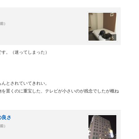
年前）
＋5
です。（迷ってしまった）
ちんとされていてきれい。
物を置くのに重宝した、テレビが小さいのが残念でしたが概ね
の良さ
年前）