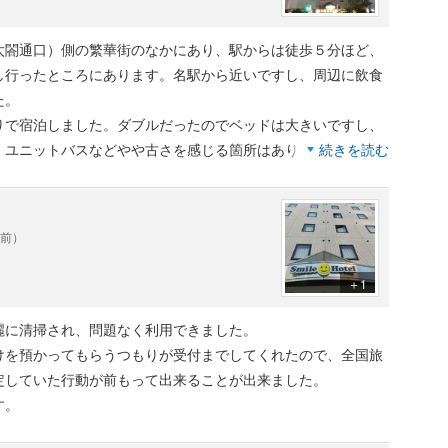
太閤通口）側の繁華街のなかにあり、駅からは徒歩５分ほど、
し行ったところにあります。名駅から近いですし、周辺に飲食
た。
りで宿泊しました。ダブルだったのでベッドは大きいですし、
。ユニットバスなどやや古さを感じる箇所はありましたが、全
続きを読む
。
んが、周辺に朝営業しているお店が多いので朝食の選択肢は多
年前）
べると若干安く、お得感がよりありました。名古屋駅に近くて
＋1
麗に清掃され、問題なく利用できました。
けを預かってもらうつもりが受付までしてくれたので、全国旅
定していた行動が前もって出来ることが出来ました。
す。