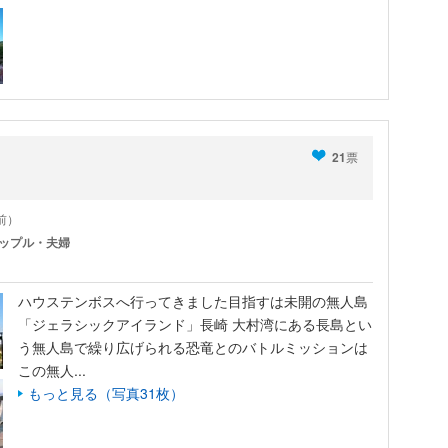
21
票
年前）
ップル・夫婦
ハウステンボスへ行ってきました目指すは未開の無人島
「ジェラシックアイランド」長崎 大村湾にある長島とい
う無人島で繰り広げられる恐竜とのバトルミッションは
この無人...
もっと見る（写真31枚）