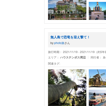
無人島で恐竜を迎え撃て！
by
photo旅
さん
旅行時期： 2021/11/19 - 2021/11/19（約5
エリア：
ハウステンボス周辺
同行者：
カ
関連タグ: