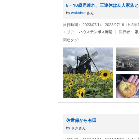
8・10歳児連れ、三連休は友人家族
by
wakabun
さん
旅行時期： 2023/07/14 - 2023/07/16（約3
エリア：
ハウステンボス周辺
同行者：
家
関連タグ:
佐世保から有田
by
さき
さん