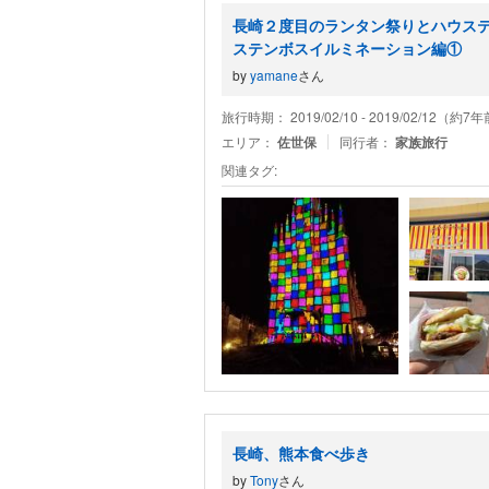
長崎２度目のランタン祭りとハウス
ステンボスイルミネーション編①
by
yamane
さん
旅行時期： 2019/02/10 - 2019/02/12（約7
エリア：
佐世保
同行者：
家族旅行
関連タグ:
長崎、熊本食べ歩き
by
Tony
さん