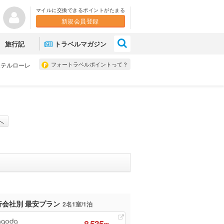
マイルに交換できるポイントがたまる
新規会員登録
×
旅行記
トラベルマガジン
フォートラベルポイントって？
ホテルローレ
へ
行会社別 最安プラン
2名1室/1泊
8,535