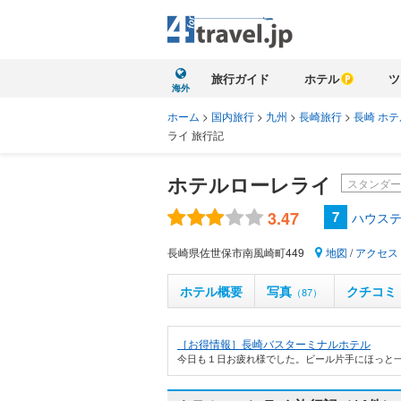
旅行ガイド
ホテル
ツ
海外
ホーム
>
国内旅行
>
九州
>
長崎旅行
>
長崎 ホテ
ライ 旅行記
ホテルローレライ
スタンダー
3.47
7
ハウステ
長崎県佐世保市南風崎町449
地図
/
アクセス
ホテル概要
写真
クチコミ
（87）
［お得情報］長崎バスターミナルホテル
今日も１日お疲れ様でした。ビール片手にほっと一息