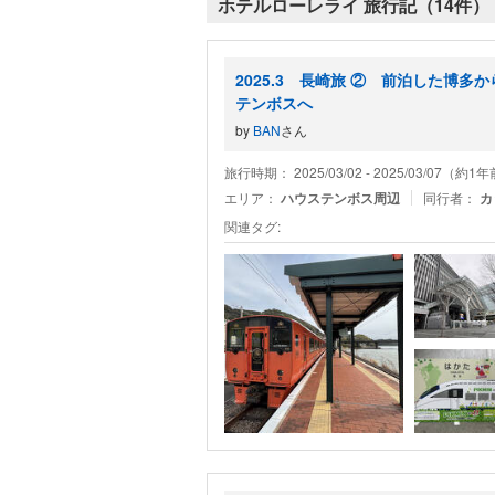
ホテルローレライ 旅行記（14件）
2025.3 長崎旅 ② 前泊した博多
テンボスへ
by
BAN
さん
旅行時期： 2025/03/02 - 2025/03/07（約1
エリア：
ハウステンボス周辺
同行者：
カ
関連タグ: