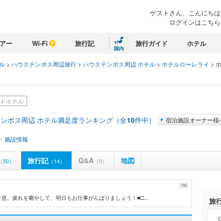
ゲストさん、こんにちは
ログインはこちら
アー
Wi-Fi
旅行記
旅行ガイド
ホテル
国内
ル
>
ハウステンボス周辺旅行
>
ハウステンボス周辺 ホテル
>
ホテルローレライ
>
ドホテル
ンボス周辺 ホテル満足度ランキング（全
10
件中）
宿泊施設オーナー様
・施設情報
旅行記
Q&A
地図
（50）
（14）
（0）
PR
。疲れを癒やして、明日もお仕事がんばりましょう！■□...
旅