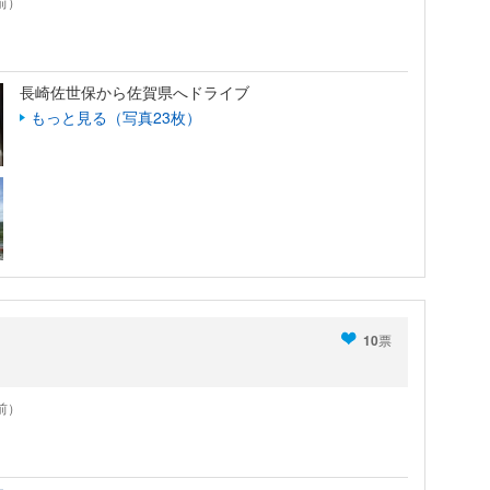
年前）
長崎佐世保から佐賀県へドライブ
もっと見る（写真23枚）
10
票
年前）