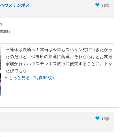
とハウステンボス
36
票
年前）
族旅行
三連休は長崎へ！本当は今年もスペイン村に行きたかっ
たのだけど、保養所の抽選に落選。それならばとお友達
家族が行くハウステンボス旅行に便乗することに。トク
たびでもな...
もっと見る（写真90枚）
10
票