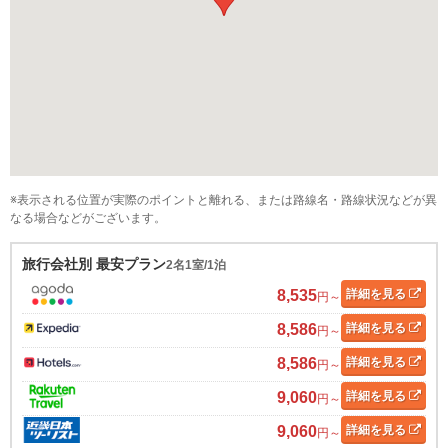
※表示される位置が実際のポイントと離れる、または路線名・路線状況などが異
なる場合などがございます。
旅行会社別 最安プラン
2名1室/1泊
8,535
詳細
を見る
円～
8,586
詳細
を見る
円～
8,586
詳細
を見る
円～
9,060
詳細
を見る
円～
9,060
詳細
を見る
円～