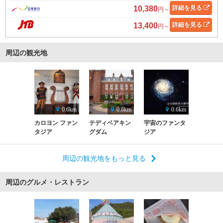
10,380
詳細
を見る
円～
13,400
詳細
を見る
円～
周辺の観光地
0.6km
0.8km
0.6km
カロヨン ファン
テディベアキン
宇宙のファンタ
タジア
グダム
ジア
周辺の観光地をもっと見る
周辺のグルメ・レストラン