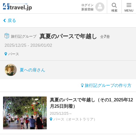
ログイン
新規登録
検索
MENU
戻る
真夏のパースで年越し
7
旅行記グループ
全
冊
2025/12/25 - 2026/01/02
パース
夏への扉さん
旅行記グループの作り方
真夏のパースで年越し（その1_2025年12
月25日到着）
2025/12/25～
パース（オーストラリア）