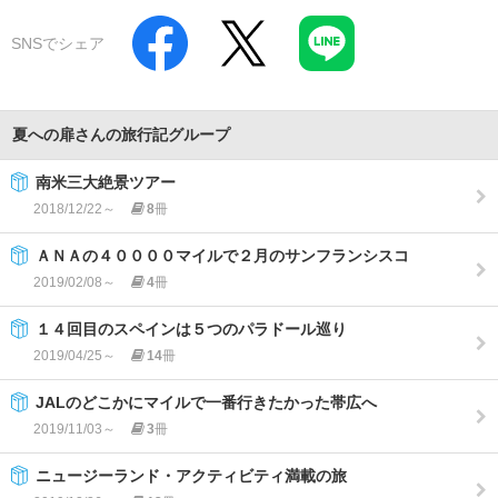
SNSでシェア
夏への扉さんの旅行記グループ
南米三大絶景ツアー
2018/12/22～
8
冊
ＡＮＡの４００００マイルで２月のサンフランシスコ
2019/02/08～
4
冊
１４回目のスペインは５つのパラドール巡り
2019/04/25～
14
冊
JALのどこかにマイルで一番行きたかった帯広へ
2019/11/03～
3
冊
ニュージーランド・アクティビティ満載の旅