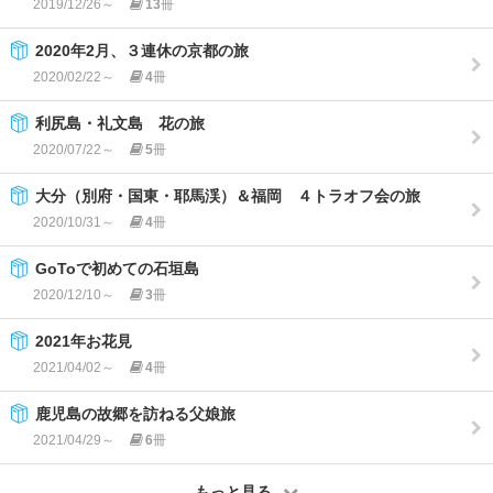
2019/12/26～
13
冊
2020年2月、３連休の京都の旅
2020/02/22～
4
冊
利尻島・礼文島 花の旅
2020/07/22～
5
冊
大分（別府・国東・耶馬渓）＆福岡 ４トラオフ会の旅
2020/10/31～
4
冊
GoToで初めての石垣島
2020/12/10～
3
冊
2021年お花見
2021/04/02～
4
冊
鹿児島の故郷を訪ねる父娘旅
2021/04/29～
6
冊
もっと見る