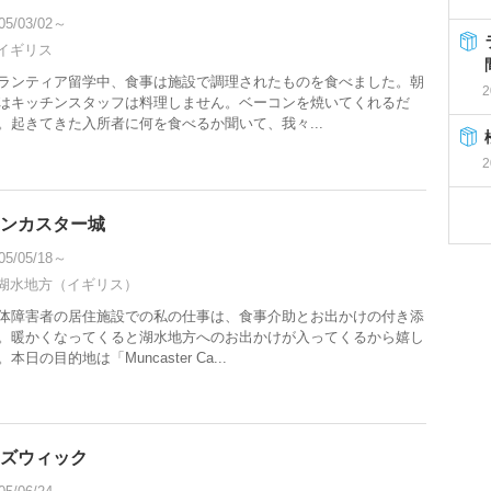
05/03/02～
イギリス
ランティア留学中、食事は施設で調理されたものを食べました。朝
2
はキッチンスタッフは料理しません。ベーコンを焼いてくれるだ
。起きてきた入所者に何を食べるか聞いて、我々...
2
ンカスター城
05/05/18～
湖水地方（イギリス）
体障害者の居住施設での私の仕事は、食事介助とお出かけの付き添
。暖かくなってくると湖水地方へのお出かけが入ってくるから嬉し
。本日の目的地は「Muncaster Ca...
ズウィック