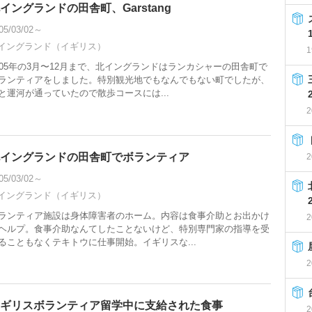
イングランドの田舎町、Garstang
05/03/02～
イングランド（イギリス）
1
005年の3月〜12月まで、北イングランドはランカシャーの田舎町で
ランティアをしました。特別観光地でもなんでもない町でしたが、
と運河が通っていたので散歩コースには...
2
イングランドの田舎町でボランティア
2
05/03/02～
イングランド（イギリス）
ランティア施設は身体障害者のホーム。内容は食事介助とお出かけ
2
ヘルプ。食事介助なんてしたことないけど、特別専門家の指導を受
ることもなくテキトウに仕事開始。イギリスな...
2
ギリスボランティア留学中に支給された食事
2