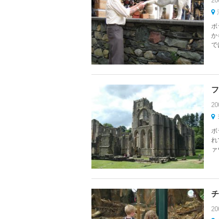
20
ボ
か
で
フ
20
ボ
れ
ァ
チ
20