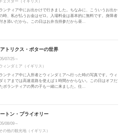
チェスター（イギリス）
ランティア中にお出かけで行きました。ちなみに、こういうお出か
の時、私が払うお金はゼロ。入場料金は基本的に無料です。身障者
付き添いだから。この日はお弁当持参だから昼...
アトリクス・ポターの世界
05/07/25～
ウィンダミア（イギリス）
ランティア中に入所者とウィンダミアへ行った時の写真です。ウィ
ダミアまでは高速道路を使えば１時間かからない。この日はオフだ
たボランティアの男の子も一緒に来ました。仕...
ートン・プライオリー
05/08/09～
その他の観光地（イギリス）