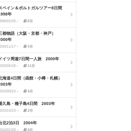
スペイン＆ポルトガルツアー8日間
1998年
998/02/26～
8
冊
三都物語（大阪・京都・神戸）
2000年
000/11/17～
3
冊
ドイツ周遊7日間一人旅 2000年
000/06/28～
11
冊
北海道4日間（函館・小樽・札幌）
2003年
003/09/10～
4
冊
屋久島・種子島4日間 2003年
003/10/23～
2
冊
台北2泊3日 2004年
004/02/28～
4
冊