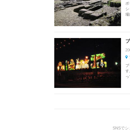
ボ
シ
場
ブ
20
ブ
す
っ
SNSでシ