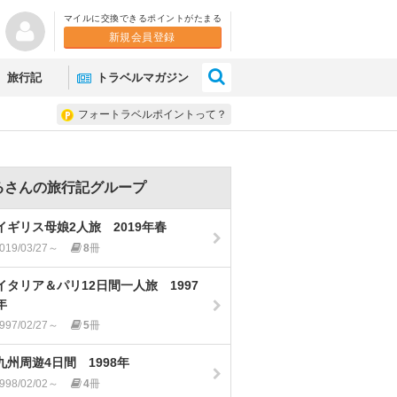
マイルに交換できるポイントがたまる
新規会員登録
×
旅行記
トラベルマガジン
フォートラベルポイントって？
るさんの旅行記グループ
イギリス母娘2人旅 2019年春
019/03/27～
8
冊
イタリア＆パリ12日間一人旅 1997
年
997/02/27～
5
冊
九州周遊4日間 1998年
998/02/02～
4
冊