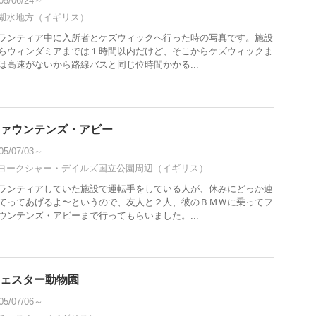
05/06/24～
湖水地方（イギリス）
ランティア中に入所者とケズウィックへ行った時の写真です。施設
らウィンダミアまでは１時間以内だけど、そこからケズウィックま
は高速がないから路線バスと同じ位時間かかる...
ァウンテンズ・アビー
05/07/03～
ヨークシャー・デイルズ国立公園周辺（イギリス）
ランティアしていた施設で運転手をしている人が、休みにどっか連
てってあげるよ〜というので、友人と２人、彼のＢＭＷに乗ってフ
ウンテンズ・アビーまで行ってもらいました。...
ェスター動物園
05/07/06～