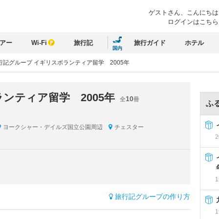
ゲストさん、
こんにちは
ログインはこちら
アー
Wi-Fi
旅行記
旅行ガイド
ホテル
国内
行記グループ イギリスボランティア留学 2005年
ンティア留学 2005年
10
全
冊
ふ
ヨークシャー・デイルズ国立公園周辺
チェスター
2
1
旅行記グループの作り方
1