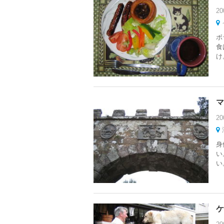
20
ボ
食
け
マ
20
身
い
い
ケ