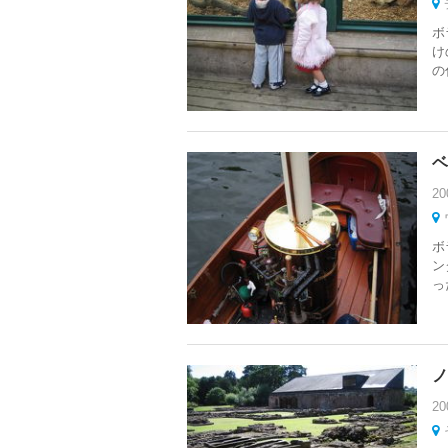
ボ
け
の
ベ
20
ボ
ン
っ
ノ
20