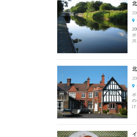
北
20
2
ボ
川
北
20
ボ
の
け
イ