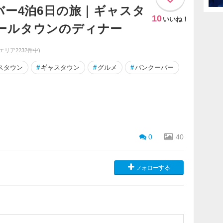
バー4泊6日の旅｜ギャスタ
10
いいね！
ールタウンのディナー
同エリア2232件中)
スタウン
#
ギャスタウン
#
グルメ
#
バンクーバー
0
40
フォローする