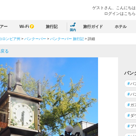
ゲストさん、
こんにちは
ログインはこちら
アー
Wi-Fi
旅行記
旅行ガイド
ホテル
国内
コロンビア州
>
バンクーバー
>
バンクーバー 旅行記
>
詳細
に戻る
バン
#
バ
#
バ
#
ガ
#
ダ
#
プ