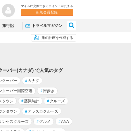
マイルに交換できるポイントがたまる
新規会員登録
×
旅行記
トラベルマガジン
旅の計画を作成する
クーバー(カナダ) で人気のタグ
ンクーバー
#
カナダ
ンクーバー国際空港
#
街歩き
スタウン
#
蒸気時計
#
クルーズ
ウンタウン
#
アラスカクルーズ
リンセスクルーズ
#
グルメ
#
ANA