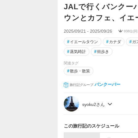
JALで行くバンクー
ウンとカフェ、イエ
2025/09/21 - 2025/09/26
938位(
#
イエールタウン
#
カナダ
#
ガ
#
蒸気時計
#
街歩き
関連タグ
#
散歩・散策
バンクーバー
旅行記グループ
syoku2さん
この旅行記のスケジュール