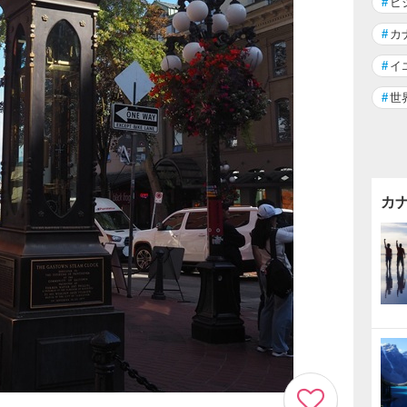
#
ビ
#
カ
#
イ
#
世
カ