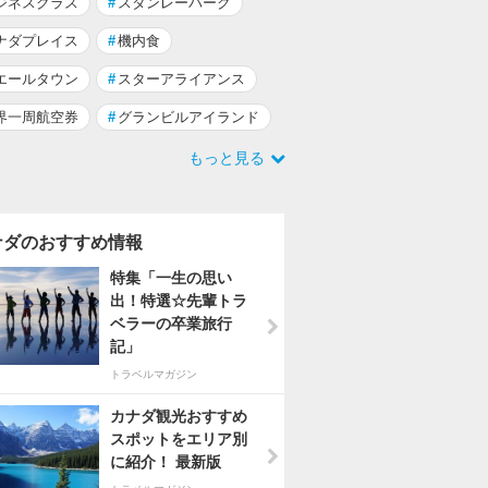
ジネスクラス
#
スタンレーパーク
ナダプレイス
#
機内食
エールタウン
#
スターアライアンス
界一周航空券
#
グランビルアイランド
もっと見る
ナダのおすすめ情報
特集「一生の思い
出！特選☆先輩トラ
ベラーの卒業旅行
記」
トラベルマガジン
カナダ観光おすすめ
スポットをエリア別
に紹介！ 最新版