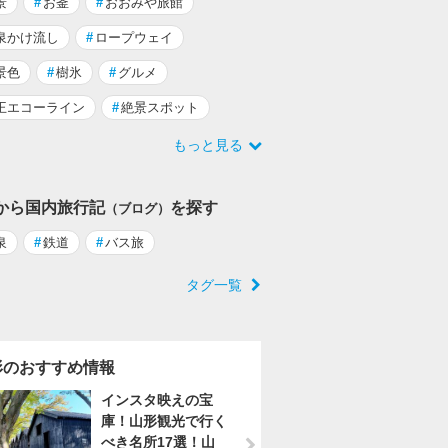
景
#
お釜
#
おおみや旅館
泉かけ流し
#
ロープウェイ
景色
#
樹氷
#
グルメ
王エコーライン
#
絶景スポット
もっと見る
から国内旅行記
を探す
（ブログ）
泉
#
鉄道
#
バス旅
タグ一覧
形のおすすめ情報
インスタ映えの宝
庫！山形観光で行く
べき名所17選！山