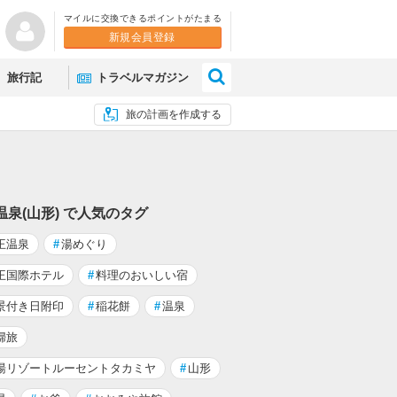
マイルに交換できるポイントがたまる
新規会員登録
×
旅行記
トラベルマガジン
旅の計画を作成する
温泉(山形) で人気のタグ
王温泉
#
湯めぐり
王国際ホテル
#
料理のおいしい宿
景付き日附印
#
稲花餅
#
温泉
婦旅
湯リゾートルーセントタカミヤ
#
山形