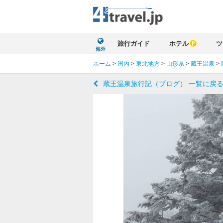
旅行ガイド
ホテル
ツ
海外
ホーム
>
国内
>
東北地方
>
山形県
>
蔵王温泉
>
蔵王温泉旅行記（ブログ） 一覧に戻