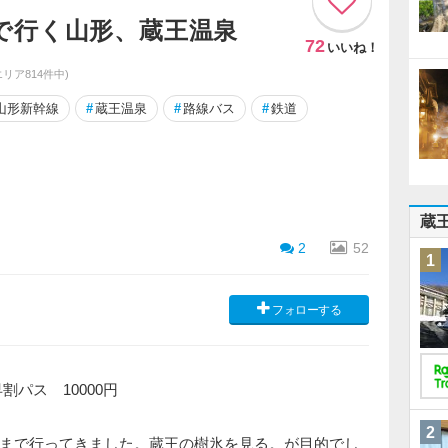
で行く山形、蔵王温泉
72
いいね！
エリア814件中)
山形新幹線
#
蔵王温泉
#
路線バス
#
鉄道
蔵
2
52
1
フォローする
パス 10000円
2
まで行ってきました。蔵王の樹氷を見る。が目的でし