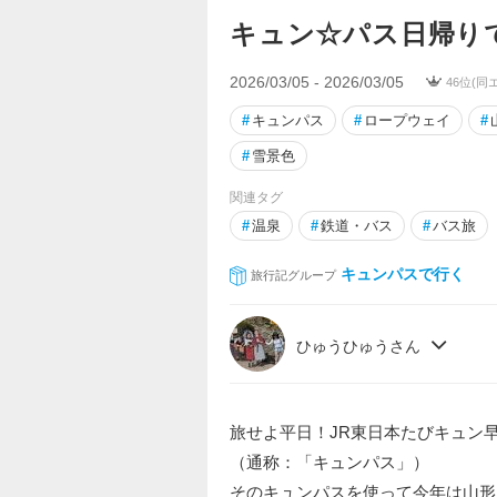
キュン☆パス日帰り
2026/03/05 - 2026/03/05
46位(同
#
キュンパス
#
ロープウェイ
#
#
雪景色
関連タグ
#
温泉
#
鉄道・バス
#
バス旅
キュンパスで行く
旅行記グループ
ひゅうひゅうさん
旅せよ平日！JR東日本たびキュン早割
（通称：「キュンパス」）
そのキュンパスを使って今年は山形