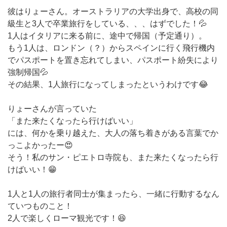
彼はりょーさん。オーストラリアの大学出身で、高校の同
級生と3人で卒業旅行をしている、、、はずでした！💦
1人はイタリアに来る前に、途中で帰国（予定通り）。
もう1人は、ロンドン（？）からスペインに行く飛行機内
でパスポートを置き忘れてしまい、パスポート紛失により
強制帰国💦
その結果、1人旅行になってしまったというわけです😂
りょーさんが言っていた
「また来たくなったら行けばいい」
には、何かを乗り越えた、大人の落ち着きがある言葉でか
っこよかったー😍
そう！私のサン・ピエトロ寺院も、また来たくなったら行
けばいい！😁
1人と1人の旅行者同士が集まったら、一緒に行動するなん
ていつものこと！
2人で楽しくローマ観光です！😆