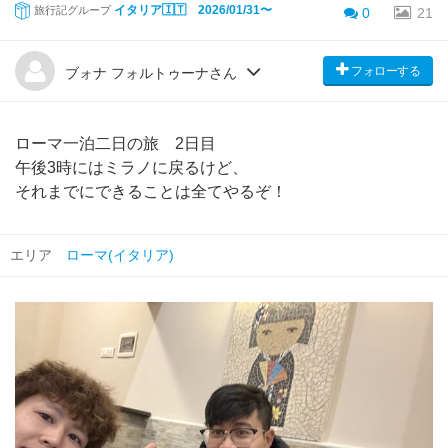
イタリア🇮🇹 2026/01/31〜
旅行記グループ
0
21
フォローする
ブォナ フォルトゥーナさん
ローマ一泊二日の旅 2日目
午後3時にはミラノに戻るけど、
それまでにできることは全てやるぞ！
エリア
ローマ(イタリア)