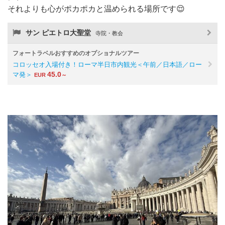
それよりも心がポカポカと温められる場所です😌
サン ピエトロ大聖堂
寺院・教会
フォートラベルおすすめのオプショナルツアー
コロッセオ入場付き！ローマ半日市内観光＜午前／日本語／ロー
45.0
マ発＞
EUR
～