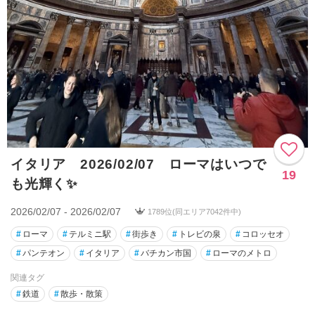
イタリア 2026/02/07 ローマはいつで
19
も光輝く✨
2026/02/07 - 2026/02/07
1789位(同エリア7042件中)
#
ローマ
#
テルミニ駅
#
街歩き
#
トレビの泉
#
コロッセオ
#
パンテオン
#
イタリア
#
バチカン市国
#
ローマのメトロ
関連タグ
#
鉄道
#
散歩・散策