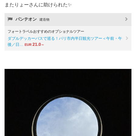
またりょーさんに助けられた✨️
パンテオン
建造物
フォートラベルおすすめのオプショナルツアー
ダブルデッカーバスで巡る！パリ市内半日観光ツアー＜午前・午
21.0
後／日…
EUR
～