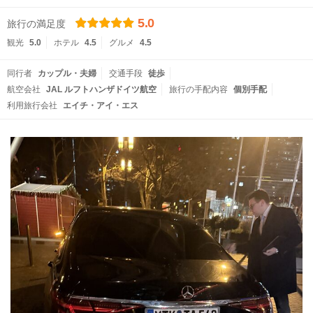
5.0
旅行の満足度
観光
5.0
ホテル
4.5
グルメ
4.5
同行者
カップル・夫婦
交通手段
徒歩
航空会社
JAL ルフトハンザドイツ航空
旅行の手配内容
個別手配
利用旅行会社
エイチ・アイ・エス