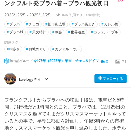
ンクフルト発プラハ着～プラハ観光初日
2025/12/25 - 2025/12/25
1607位(同エリア4709件中)
#
プラハ
#
チェコ
#
旧市街広場
#
プラハ街歩き
#
カレル橋
#
プラハ城
#
天文時計
#
教会
#
世界遺産
#
カフェルーブル
関連タグ
#
街歩き
#
お城めぐり
#
カフェルーヴル
令和7年（2025年）年末 チェコ&ドイツ
旅行記グループ
0
71
フォローする
kaelogyさん
フランクフルトからプラハへの移動手段は、電車だと5時
間、飛行機だと1時間とのこと。プラハでは、12月25日の
クリスマスを過ぎてもまだクリスマスマーケットをやって
いるとの事で、早朝に移動を計画し、午後3時からの市街
地クリスマスマーケット観光を申し込みしました。ホテル