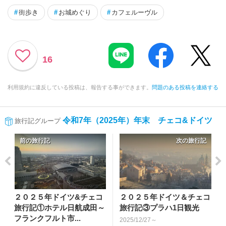
#
街歩き
#
お城めぐり
#
カフェルーヴル
16
利用規約に違反している投稿は、報告する事ができます。
問題のある投稿を連絡する
令和7年（2025年）年末 チェコ&ドイツ
旅行記グループ
前の旅行記
次の旅行記
２０２５年ドイツ&チェコ
２０２５年ドイツ＆チェコ
旅行記①ホテル日航成田～
旅行記③プラハ1日観光
フランクフルト市...
2025/12/27～