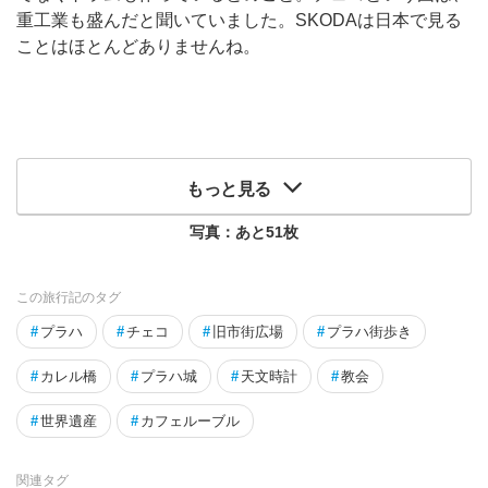
重工業も盛んだと聞いていました。SKODAは日本で見る
ことはほとんどありませんね。
もっと見る
写真：あと
51
枚
この旅行記のタグ
#
プラハ
#
チェコ
#
旧市街広場
#
プラハ街歩き
#
カレル橋
#
プラハ城
#
天文時計
#
教会
#
世界遺産
#
カフェルーブル
関連タグ