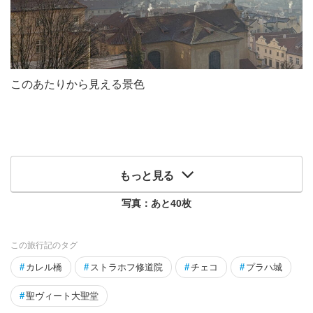
このあたりから見える景色
もっと見る
写真：あと
40
枚
この旅行記のタグ
#
カレル橋
#
ストラホフ修道院
#
チェコ
#
プラハ城
#
聖ヴィート大聖堂