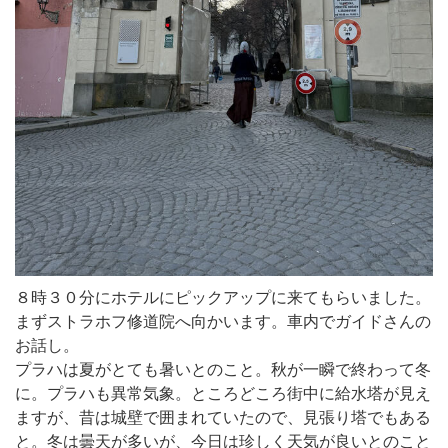
８時３０分にホテルにピックアップに来てもらいました。
まずストラホフ修道院へ向かいます。車内でガイドさんの
お話し。
プラハは夏がとても暑いとのこと。秋が一瞬で終わって冬
に。プラハも異常気象。ところどころ街中に給水塔が見え
ますが、昔は城壁で囲まれていたので、見張り塔でもある
と。冬は曇天が多いが、今日は珍しく天気が良いとのこと