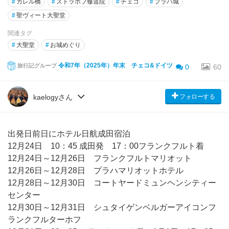
#
カレル橋
#
ストラホフ修道院
#
チェコ
#
プラハ城
#
聖ヴィート大聖堂
関連タグ
#
大聖堂
#
お城めぐり
令和7年（2025年）年末 チェコ&ドイツ
旅行記グループ
0
60
フォローする
kaelogyさん
出発日前日にホテル日航成田宿泊
12月24日 10：45 成田発 17：00フランクフルト着
12月24日～12月26日 フランクフルトマリオット
12月26日～12月28日 プラハマリオットホテル
12月28日～12月30日 コートヤードミュンヘンシティー
センター
12月30日～12月31日 シュタイゲンベルガーアイコンフ
ランクフルターホフ