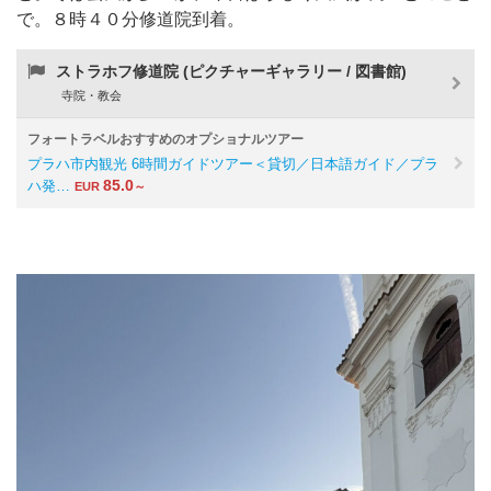
で。８時４０分修道院到着。
ストラホフ修道院 (ピクチャーギャラリー / 図書館)
寺院・教会
フォートラベルおすすめのオプショナルツアー
プラハ市内観光 6時間ガイドツアー＜貸切／日本語ガイド／プラ
85.0
ハ発…
EUR
～