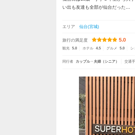
い出も友達も全部が仙台だった…
エリア
仙台(宮城)
5.0
旅行の満足度
観光
5.0
ホテル
4.5
グルメ
5.0
シ
同行者
カップル・夫婦（シニア）
交通