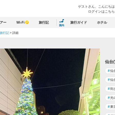
ゲストさん、
こんにちは
ログインはこちら
アー
Wi-Fi
旅行記
旅行ガイド
ホテル
国内
 旅行記
>
詳細
仙台
#
仙
#
仙
#
街
#
光
#
東