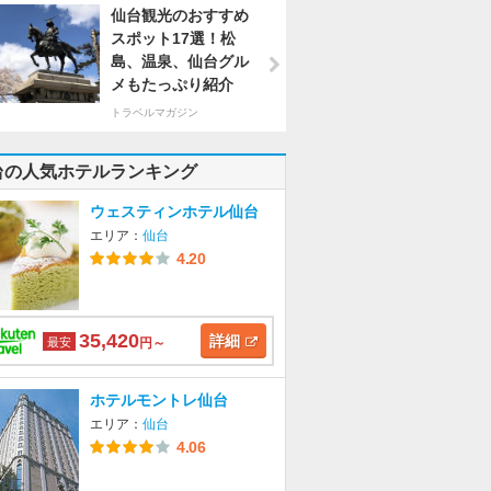
仙台観光のおすすめ
スポット17選！松
島、温泉、仙台グル
メもたっぷり紹介
トラベルマガジン
台の人気ホテルランキング
ウェスティンホテル仙台
エリア：
仙台
4.20
35,420
詳細
最安
円～
ホテルモントレ仙台
エリア：
仙台
4.06