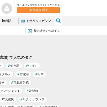
マイルに交換できるポイントがたまる
新規会員登録
×
旅行記
トラベルマガジン
旅の計画を作成する
(宮城) で人気のタグ
台
#
仙台駅
#
牛タン
台グルメ
#
宮城県
#
松島
歩き
#
東北新幹線
のページェント
#
常磐線
日本大震災
#
サクララウンジ