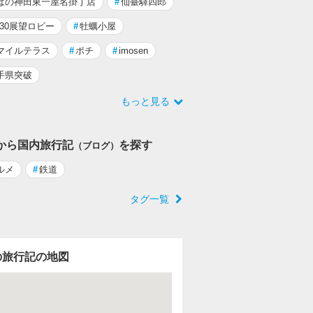
ばの神田東一屋名掛丁店
#
仙臺驛四郎
S30展望ロビー
#
牡蠣小屋
マイルテラス
#
ポチ
#
imosen
手県突破
もっと見る
から国内旅行記
を探す
（ブログ）
ルメ
#
鉄道
タグ一覧
の旅行記の地図