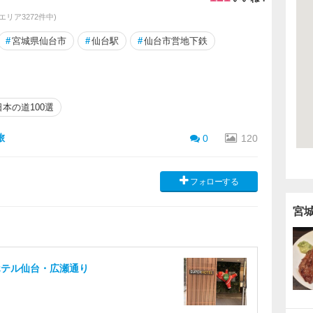
同エリア3272件中)
#
宮城県仙台市
#
仙台駅
#
仙台市営地下鉄
日本の道100選
旅
0
120
フォローする
宮
ホテル仙台・広瀬通り