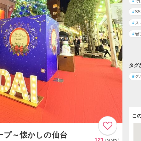
#
そ
#
S
#
ス
#
岩
タグ
#
グ
こ
ープ～懐かしの仙台
121
いいね！