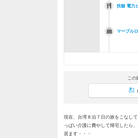
扶餘 電力
マーブル
この
現在、台湾８泊７日の旅をこなして
っぱい介護に費やして帰宅したら、
居ます・・・