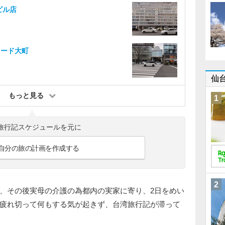
ビル店
ロード大町
仙
もっと見る
1
旅行記スケジュールを元に
自分の旅の計画を作成する
2
、その後実母の介護の為都内の実家に寄り、2日をめい
疲れ切って何もする気が起きず、台湾旅行記が滞って