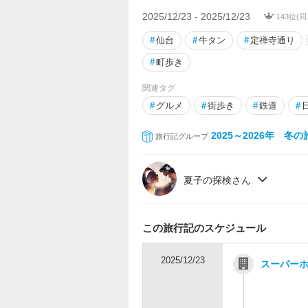
2025/12/23 - 2025/12/23
143位(
#
仙台
#
牛タン
#
定禅寺通り
#
町歩き
関連タグ
#
グルメ
#
街歩き
#
鉄道
#
2025～2026年 冬の
旅行記グループ
夏子の探検さん
この旅行記のスケジュール
2025/12/23
スーパー