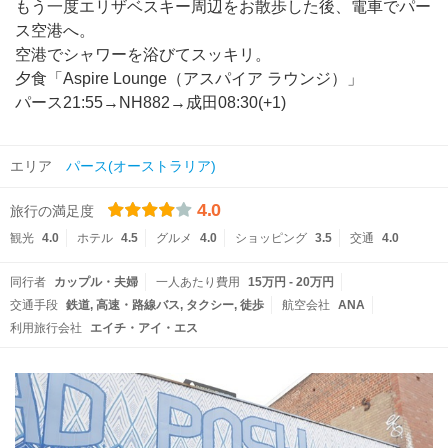
もう一度エリザベスキー周辺をお散歩した後、電車でパー
ス空港へ。
空港でシャワーを浴びてスッキリ。
夕食「Aspire Lounge（アスパイア ラウンジ）」
パース21:55→NH882→成田08:30(+1)
エリア
パース(オーストラリア)
4.0
旅行の満足度
観光
4.0
ホテル
4.5
グルメ
4.0
ショッピング
3.5
交通
4.0
同行者
カップル・夫婦
一人あたり費用
15万円 - 20万円
交通手段
鉄道
高速・路線バス
タクシー
徒歩
航空会社
ANA
利用旅行会社
エイチ・アイ・エス