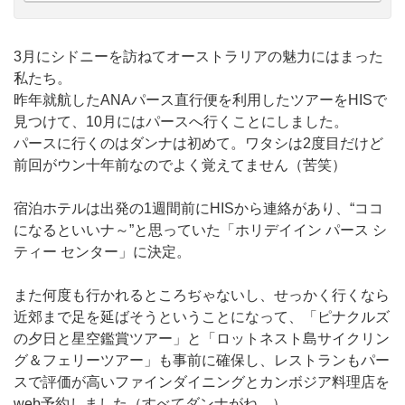
3月にシドニーを訪ねてオーストラリアの魅力にはまった
私たち。
昨年就航したANAパース直行便を利用したツアーをHISで
見つけて、10月にはパースへ行くことにしました。
パースに行くのはダンナは初めて。ワタシは2度目だけど
前回がウン十年前なのでよく覚えてません（苦笑）
宿泊ホテルは出発の1週間前にHISから連絡があり、“ココ
になるといいナ～”と思っていた「ホリデイイン パース シ
ティー センター」に決定。
また何度も行かれるところぢゃないし、せっかく行くなら
近郊まで足を延ばそうということになって、「ピナクルズ
の夕日と星空鑑賞ツアー」と「ロットネスト島サイクリン
グ＆フェリーツアー」も事前に確保し、レストランもパー
スで評価が高いファインダイニングとカンボジア料理店を
web予約しました（すべてダンナがね…）。