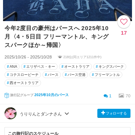
今年2度目の豪州はパースへ 2025年10
17
月〈4・5日目 フリーマントル、キング
スパークほか～帰国〉
2025/10/26 - 2025/10/28
218位(同エリア1211件中)
#
ANA
#
エリザベス・キー
#
オーストラリア
#
キングスパーク
#
コテスロービーチ
#
パース
#
パース空港
#
フリーマントル
#
西オーストラリア
2025年10月のパース
旅行記グループ
1
70
フォローする
うりりんとダンナさん
この旅行記のスケジュール