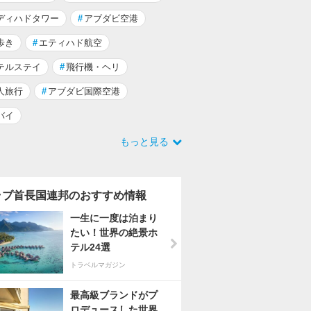
ディハドタワー
#
アブダビ空港
歩き
#
エティハド航空
テルステイ
#
飛行機・ヘリ
人旅行
#
アブダビ国際空港
バイ
もっと見る
ラブ首長国連邦のおすすめ情報
一生に一度は泊まり
たい！世界の絶景ホ
テル24選
トラベルマガジン
最高級ブランドがプ
ロデュースした世界