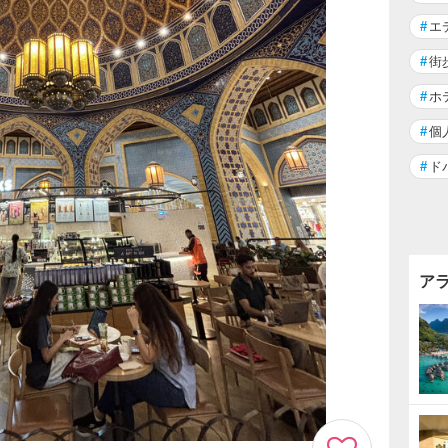
#
エ
#
街
#
ホ
#
個
#
ド
ア