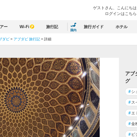
ゲストさん、
こんにちは
ログインはこちら
アー
Wi-Fi
旅行記
旅行ガイド
ホテル
国内
ブダビ
>
アブダビ 旅行記
>
詳細
る
アブ
グ
#
シ
#
ス
#
エ
#
金
#
ビ