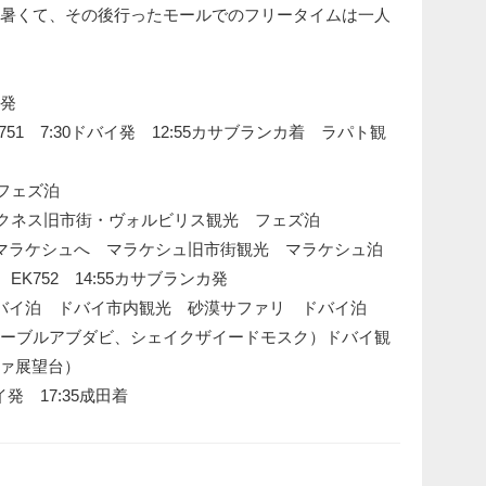
は暑くて、その後行ったモールでのフリータイムは一人
田発
EK751 7:30ドバイ発 12:55カサブランカ着 ラパト観
 フェズ泊
・メクネス旧市街・ヴォルビリス観光 フェズ泊
等）でマラケシュへ マラケシュ旧市街観光 マラケシュ泊
 EK752 14:55カサブランカ発
着 ドバイ泊 ドバイ市内観光 砂漠サファリ ドバイ泊
光(ルーブルアブダビ、シェイクザイードモスク）ドバイ観
ァ展望台）
バイ発 17:35成田着