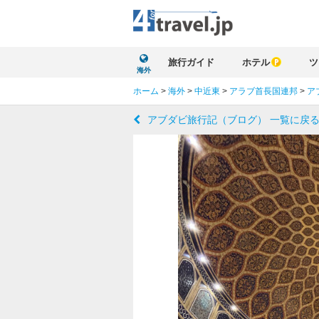
旅行ガイド
ホテル
ツ
海外
ホーム
>
海外
>
中近東
>
アラブ首長国連邦
>
ア
アブダビ旅行記（ブログ） 一覧に戻