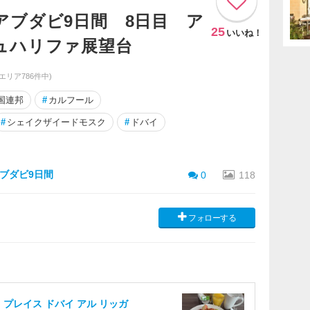
アブダビ9日間 8日目 ア
25
いいね！
ュハリファ展望台
同エリア786件中)
国連邦
#
カルフール
#
シェイクザイードモスク
#
ドバイ
ブダビ9日間
0
118
フォローする
 プレイス ドバイ アル リッガ