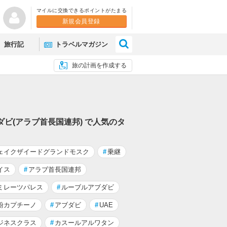
マイルに交換できるポイントがたまる
新規会員登録
×
旅行記
トラベルマガジン
旅の計画を作成する
ダビ(アラブ首長国連邦) で人気のタ
ェイクザイードグランドモスク
#
乗継
イス
#
アラブ首長国連邦
ミレーツパレス
#
ルーブルアブダビ
粉カプチーノ
#
アブダビ
#
UAE
ジネスクラス
#
カスールアルワタン