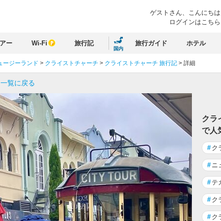
ゲストさん、
こんにちは
ログインはこちら
アー
Wi-Fi
旅行記
旅行ガイド
ホテル
国内
ュージーランド
>
クライストチャーチ
>
クライストチャーチ 旅行記
>
詳細
 一覧に戻る
クラ
で人
#
ク
#
ニ
#
テ
#
ク
#
ク