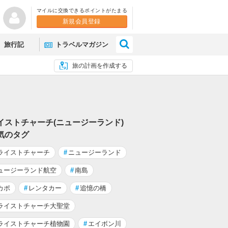
マイルに交換できるポイントがたまる
新規会員登録
×
旅行記
トラベルマガジン
旅の計画を作成する
イストチャーチ(ニュージーランド)
気のタグ
ライストチャーチ
#
ニュージーランド
ュージーランド航空
#
南島
カポ
#
レンタカー
#
追憶の橋
ライストチャーチ大聖堂
ライストチャーチ植物園
#
エイボン川