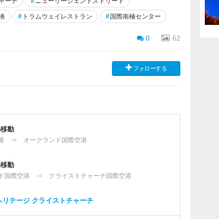
ャーチ
#
ニューリージェントストリート
橋
#
トラムウェイレストラン
#
国際南極センター
0
62
フォローする
の移動
港 ⇒ オークランド国際空港
の移動
ド国際空港 ⇒ クライストチャーチ国際空港
ヘリテージ クライストチャーチ