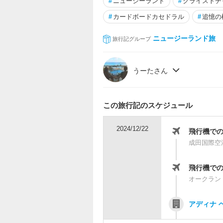
#
ニュージーランド
#
クライストチ
#
カードボードカセドラル
#
追憶の
ニュージーランド旅
旅行記グループ
うーたさん
この旅行記のスケジュール
2024/12/22
飛行機で
成田国際空
飛行機で
オークラン
アディナ 