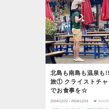
北島も南島も温泉も!
旅① クライストチャ
でお食事を☆
2024/12/22 - 2024/12/31
162位(