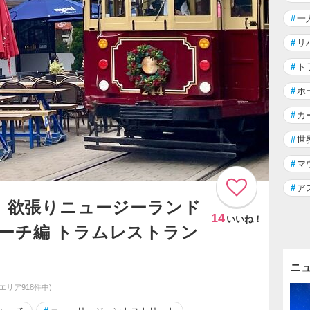
#
一
#
リ
#
ト
#
ホ
#
カ
#
世
#
マ
#
ア
! 欲張りニュージーランド
14
いいね！
ーチ編 トラムレストラン
ニ
同エリア918件中)