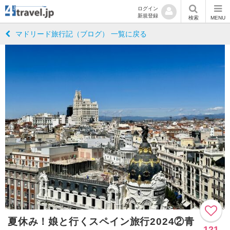
ログイン
新規登録
検索
MENU
マドリード旅行記（ブログ） 一覧に戻る
夏休み！娘と行くスペイン旅行2024②青
121