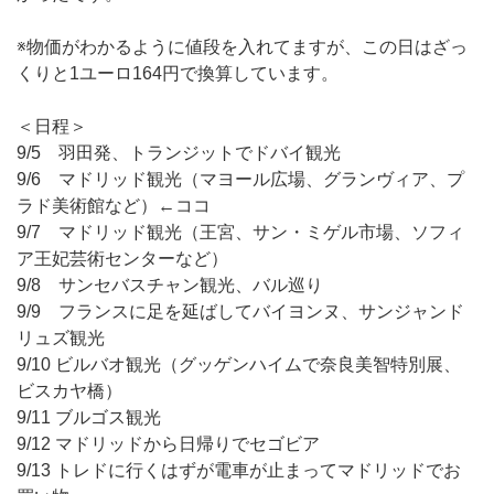
※物価がわかるように値段を入れてますが、この日はざっ
くりと1ユーロ164円で換算しています。
＜日程＞
9/5 羽田発、トランジットでドバイ観光
9/6 マドリッド観光（マヨール広場、グランヴィア、プ
ラド美術館など）←ココ
9/7 マドリッド観光（王宮、サン・ミゲル市場、ソフィ
ア王妃芸術センターなど）
9/8 サンセバスチャン観光、バル巡り
9/9 フランスに足を延ばしてバイヨンヌ、サンジャンド
リュズ観光
9/10 ビルバオ観光（グッゲンハイムで奈良美智特別展、
ビスカヤ橋）
9/11 ブルゴス観光
9/12 マドリッドから日帰りでセゴビア
9/13 トレドに行くはずが電車が止まってマドリッドでお