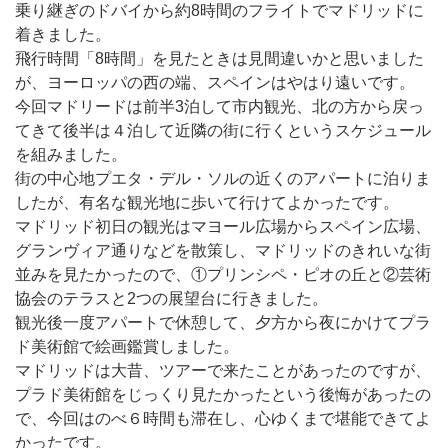
乗り継ぎのドバイから約8時間のフライトでマドリッドに
着きました。
飛行時間「8時間」を見たときは見間違いかと思いました
が、ヨーロッパの西の端、スペインはやはり遠いです。
今回マドリードは前半3泊して市内観光、北の方から戻っ
てきて後半は４泊して近隣の街に行くというスケジュール
を組みました。
街の中心地プエタ・デル・ソルの近くのアパートに泊りま
したが、有名な観光地に歩いて行けてよかったです。
マドリッド初日の観光はマヨール広場からスペイン広場、
グランヴィア通りなどを散策し、マドリッドのきれいな街
並みを見たかったので、①プリンシペ・ピオの丘と②芸術
協会のテラスと2つの展望台に行きました。
観光後一度アパートで休憩して、夕方から夜にかけてプラ
ド美術館で絵画鑑賞しました。
マドリッドは大昔、ツアーで来たことがあったのですが、
プラド美術館をじっくり見たかったという後悔があったの
で、今回はのべ６時間も滞在し、心ゆくまで堪能できてよ
かったです。