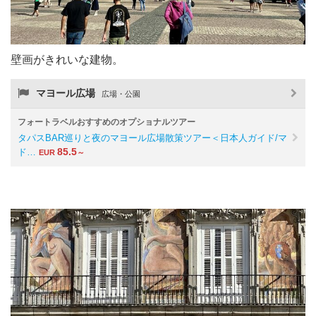
壁画がきれいな建物。
マヨール広場
広場・公園
フォートラベルおすすめのオプショナルツアー
タパスBAR巡りと夜のマヨール広場散策ツアー＜日本人ガイド/マ
85.5
ド…
EUR
～