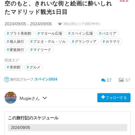
空のもと、きれいな街と絵画に酔いしれ
たマドリッド観光1日目
2024/09/05 - 2024/09/06
39位(同エリア2857件中)
#
プラド美術館
#
マヨール広場
#
スペイン広場
#
パエリア
#
個人旅行
#
プエタ・デル・ソル
#
グランヴィア
#
カラマリ
#
家族旅行
#
マドリード
関連タグ
#
美術館
#
グルメ
スペイン2024
旅行記グループ
17
57
フォローする
Mugieさん
この旅行記のスケジュール
2024/09/05