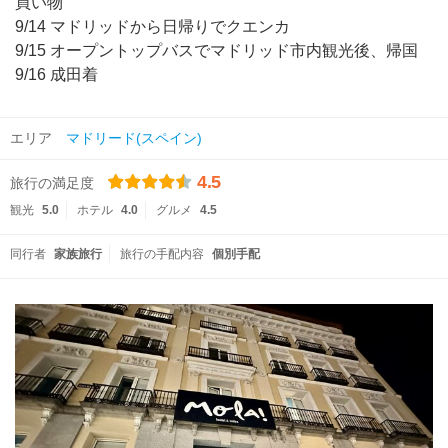
買い物
9/14 マドリッドから日帰りでクエンカ
9/15 オープントップバスでマドリッド市内観光後、帰国
9/16 成田着
エリア
マドリード(スペイン)
4.5
旅行の満足度
観光
5.0
ホテル
4.0
グルメ
4.5
同行者
家族旅行
旅行の手配内容
個別手配