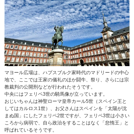
マヨール広場は、ハプスブルク家時代のマドリードの中心
地で、ここでは王家の儀礼のほか闘牛、祭り、さらには宗
教裁判の公開刑などが行われたそうです。
中央にはフェリペ3世の騎馬像が立っています。
おじいちゃんは神聖ローマ皇帝カール5世（スペイン王と
してはカルロス1世）、お父さんはスペインを「太陽が沈
まぬ国」にしたフェリペ2世ですが、フェリペ3世は小さい
ころから病弱で、自ら政治をすることはなく「怠惰王」と
呼ばれているそうです。