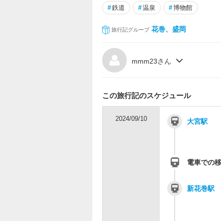
#
鉄道
#
温泉
#
博物館
花巻、盛岡
旅行記グループ
mmm23さん
この旅行記のスケジュール
2024/09/10
大宮駅
電車での
新花巻駅