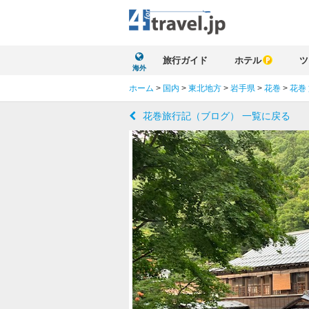
旅行ガイド
ホテル
ツ
海外
ホーム
>
国内
>
東北地方
>
岩手県
>
花巻
>
花巻
花巻旅行記（ブログ） 一覧に戻る