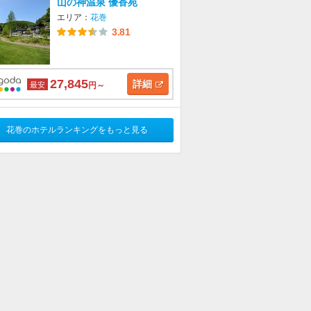
山の神温泉 優香苑
エリア：
花巻
3.81
27,845
詳細
最安
円～
花巻のホテルランキングをもっと見る