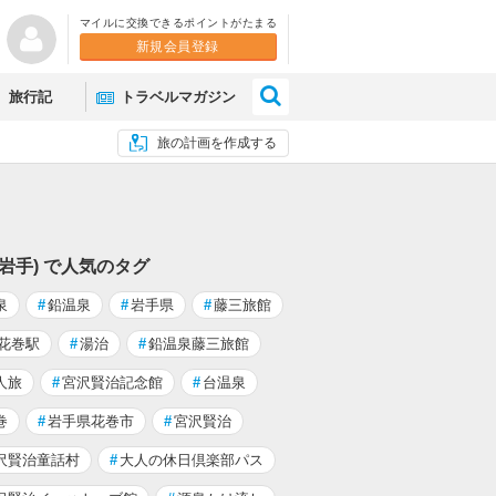
マイルに交換できるポイントがたまる
新規会員登録
×
旅行記
トラベルマガジン
旅の計画を作成する
(岩手) で人気のタグ
泉
#
鉛温泉
#
岩手県
#
藤三旅館
R花巻駅
#
湯治
#
鉛温泉藤三旅館
人旅
#
宮沢賢治記念館
#
台温泉
巻
#
岩手県花巻市
#
宮沢賢治
沢賢治童話村
#
大人の休日倶楽部パス