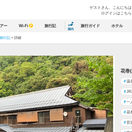
ゲストさん、
こんにちは
ログインはこちら
アー
Wi-Fi
旅行記
旅行ガイド
ホテル
国内
 旅行記
>
詳細
花巻
#
温
#
J
#
一
#
花
#
宮