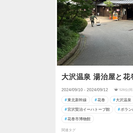
大沢温泉 湯治屋と花
2024/09/10 - 2024/09/12
526位(
#
東北新幹線
#
花巻
#
大沢温泉
#
宮沢賢治イーハトーブ館
#
ポラン
#
花巻市博物館
関連タグ