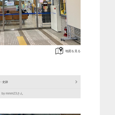
地図を見る
・史跡
by mmm23さん