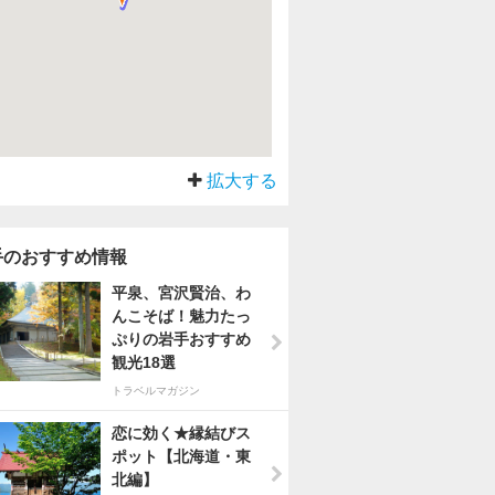
拡大する
手のおすすめ情報
平泉、宮沢賢治、わ
んこそば！魅力たっ
ぷりの岩手おすすめ
観光18選
トラベルマガジン
恋に効く★縁結びス
ポット【北海道・東
北編】