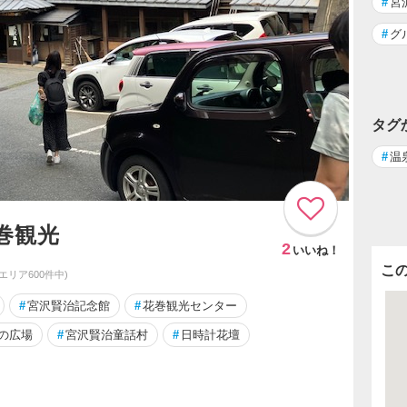
#
宮
#
グ
タグ
#
温
巻観光
2
いいね！
こ
同エリア600件中)
#
宮沢賢治記念館
#
花巻観光センター
の広場
#
宮沢賢治童話村
#
日時計花壇