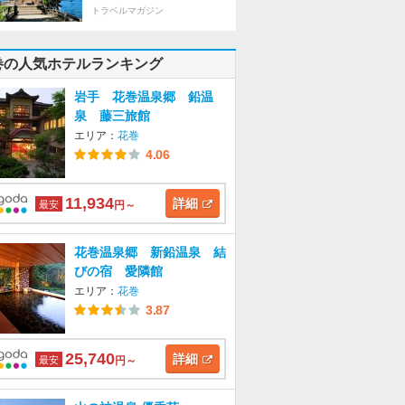
トラベルマガジン
巻の人気ホテルランキング
岩手 花巻温泉郷 鉛温
泉 藤三旅館
エリア：
花巻
4.06
11,934
詳細
最安
円～
花巻温泉郷 新鉛温泉 結
びの宿 愛隣館
エリア：
花巻
3.87
25,740
詳細
最安
円～