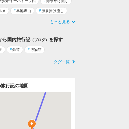
沢賢治イーハトーブ館
#
源泉かけ流し
ルメ
#
早池峰山
#
源泉掛け流し
もっと見る
から国内旅行記
を探す
（ブログ）
泉
#
鉄道
#
博物館
タグ一覧
の旅行記の地図