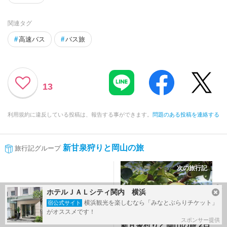
関連タグ
#
高速バス
#
バス旅
13
利用規約に違反している投稿は、報告する事ができます。
問題のある投稿を連絡する
新甘泉狩りと岡山の旅
旅行記グループ
次の旅行記
ホテルＪＡＬシティ関内 横浜
横浜観光を楽しむなら「みなとぶらりチケット」
宿公式サイト
がオススメです！
スポンサー提供
新甘泉狩りと岡山の旅 2日