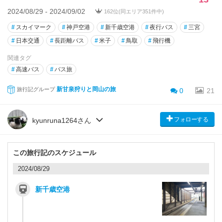
2024/08/29 - 2024/09/02
162位(同エリア351件中)
#
スカイマーク
#
神戸空港
#
新千歳空港
#
夜行バス
#
三宮
#
日本交通
#
長距離バス
#
米子
#
鳥取
#
飛行機
関連タグ
#
高速バス
#
バス旅
新甘泉狩りと岡山の旅
旅行記グループ
0
21
フォローする
kyunruna1264さん
この旅行記のスケジュール
2024/08/29
新千歳空港