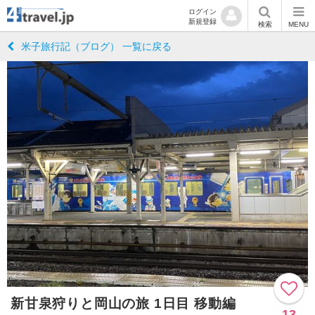
ログイン
新規登録
検索
MENU
米子旅行記（ブログ） 一覧に戻る
新甘泉狩りと岡山の旅 1日目 移動編
13