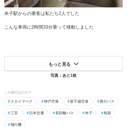
米子駅からの乗客は私たち2人でした
こんな車両に2時間33分乗って移動しました
もっと見る
写真：あと
1
枚
この旅行記のタグ
#
スカイマーク
#
神戸空港
#
新千歳空港
#
夜行バス
#
三宮
#
日本交通
#
長距離バス
#
米子
#
鳥取
#
飛行機