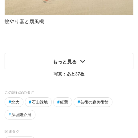
蚊やり器と扇風機
もっと見る
写真：あと
37
枚
この旅行記のタグ
#
北大
#
石山緑地
#
紅葉
#
芸術の森美術館
#
深堀隆介展
関連タグ