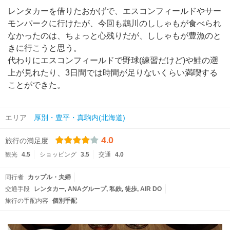
レンタカーを借りたおかげで、エスコンフィールドやサー
モンパークに行けたが、今回も鵡川のししゃもが食べられ
なかったのは、ちょっと心残りだが、ししゃもが豊漁のと
きに行こうと思う。
代わりにエスコンフィールドで野球(練習だけど)や鮭の遡
上が見れたり、3日間では時間が足りないくらい満喫する
ことができた。
エリア
厚別・豊平・真駒内(北海道)
4.0
旅行の満足度
観光
4.5
ショッピング
3.5
交通
4.0
同行者
カップル・夫婦
交通手段
レンタカー
ANAグループ
私鉄
徒歩
AIR DO
旅行の手配内容
個別手配