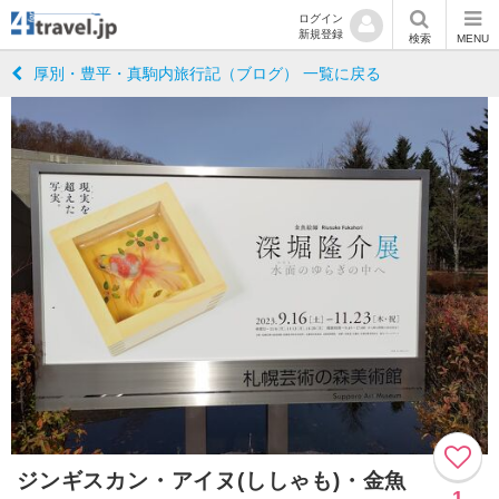
ログイン
新規登録
検索
MENU
厚別・豊平・真駒内旅行記（ブログ） 一覧に戻る
ジンギスカン・アイヌ(ししゃも)・金魚
1