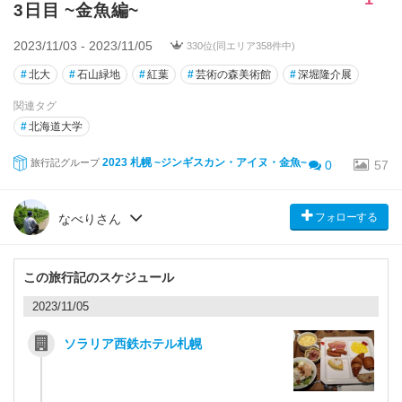
3日目 ~金魚編~
2023/11/03 - 2023/11/05
330位(同エリア358件中)
#
北大
#
石山緑地
#
紅葉
#
芸術の森美術館
#
深堀隆介展
関連タグ
#
北海道大学
2023 札幌 ~ジンギスカン・アイヌ・金魚~
旅行記グループ
0
57
フォローする
なべりさん
この旅行記のスケジュール
2023/11/05
ソラリア西鉄ホテル札幌