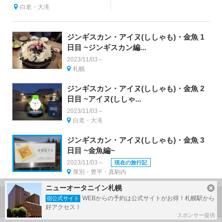
白老・大滝
ジンギスカン・アイヌ(ししゃも)・金魚 1
日目 ~ジンギスカン編...
2023/11/03～
札幌
ジンギスカン・アイヌ(ししゃも)・金魚 2
日目 ~アイヌ(ししゃ...
2023/11/03～
白老・大滝
ジンギスカン・アイヌ(ししゃも)・金魚 3
日目 ~金魚編~
2023/11/03～
現在の旅行記
厚別・豊平・真駒内
ニューオータニイン札幌
旅行記グループの作り方
WEBからの予約は公式サイトがお得！札幌駅から
宿公式サイト
好アクセス！
スポンサー提供