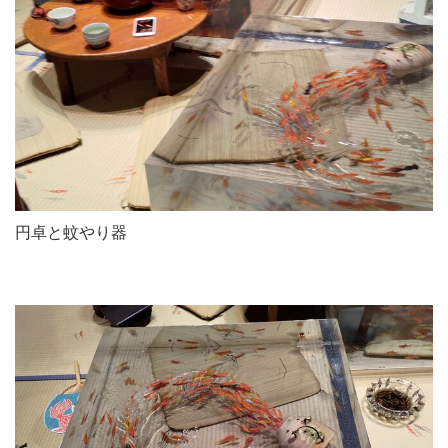
円卓と蚊やり器