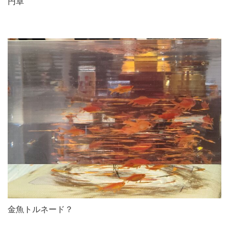
円卓
金魚トルネード？