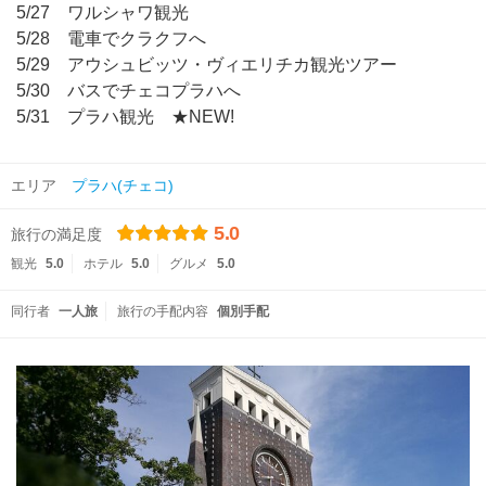
5/27 ワルシャワ観光
5/28 電車でクラクフへ
5/29 アウシュビッツ・ヴィエリチカ観光ツアー
5/30 バスでチェコプラハへ
5/31 プラハ観光 ★NEW!
エリア
プラハ(チェコ)
5.0
旅行の満足度
観光
5.0
ホテル
5.0
グルメ
5.0
同行者
一人旅
旅行の手配内容
個別手配