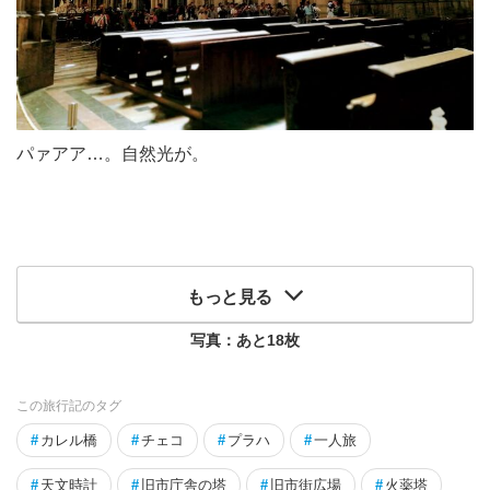
パァアア…。自然光が。
もっと見る
写真：あと
18
枚
この旅行記のタグ
#
カレル橋
#
チェコ
#
プラハ
#
一人旅
#
天文時計
#
旧市庁舎の塔
#
旧市街広場
#
火薬塔