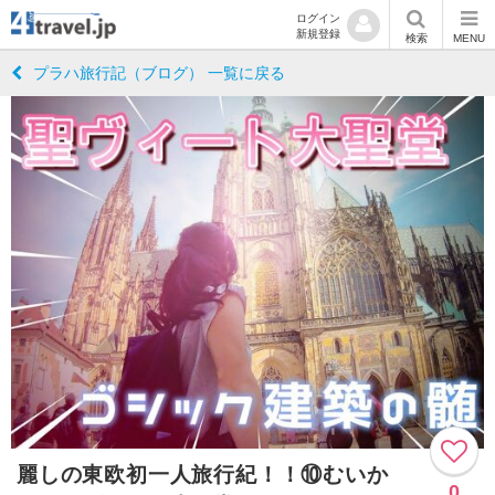
ログイン
新規登録
検索
MENU
プラハ旅行記（ブログ） 一覧に戻る
麗しの東欧初一人旅行紀！！⑩むいか
0