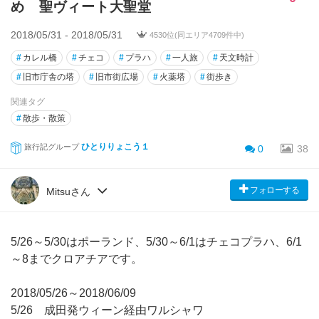
め 聖ヴィート大聖堂
2018/05/31 - 2018/05/31
4530位(同エリア4709件中)
#
カレル橋
#
チェコ
#
プラハ
#
一人旅
#
天文時計
#
旧市庁舎の塔
#
旧市街広場
#
火薬塔
#
街歩き
関連タグ
#
散歩・散策
ひとりりょこう１
旅行記グループ
0
38
フォローする
Mitsuさん
5/26～5/30はポーランド、5/30～6/1はチェコプラハ、6/1
～8までクロアチアです。
2018/05/26～2018/06/09
5/26 成田発ウィーン経由ワルシャワ