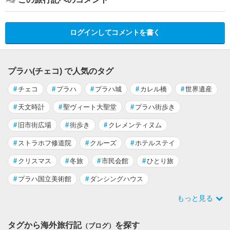
ログインしてコメントを書く
プラハ(チェコ) で人気のタグ
#
チェコ
#
プラハ
#
プラハ城
#
カレル橋
#
世界遺産
#
天文時計
#
聖ヴィート大聖堂
#
プラハ街歩き
#
旧市街広場
#
街歩き
#
クレメンティヌム
#
ストラホフ修道院
#
クルーズ
#
ホテルステイ
#
クリスマス
#
冬旅
#
市民会館
#
ひとり旅
#
プラハ国立美術館
#
ダンシングハウス
もっと見る
タグから海外旅行記
を探す
（ブログ）