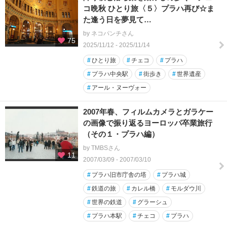
コ晩秋 ひとり旅〈５〉プラハ再び☆ま
た逢う日を夢見て…
by ネコパンチさん
75
2025/11/12 - 2025/11/14
#
ひとり旅
#
チェコ
#
プラハ
#
プラハ中央駅
#
街歩き
#
世界遺産
#
アール・ヌーヴォー
2007年春、フィルムカメラとガラケー
の画像で振り返るヨーロッパ卒業旅行
（その１・プラハ編）
by TMBSさん
11
2007/03/09 - 2007/03/10
#
プラハ旧市庁舎の塔
#
プラハ城
#
鉄道の旅
#
カレル橋
#
モルダウ川
#
世界の鉄道
#
グラーシュ
#
プラハ本駅
#
チェコ
#
プラハ