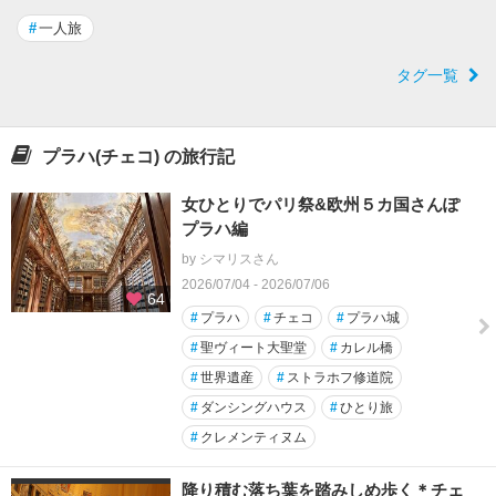
#
一人旅
タグ一覧
プラハ(チェコ) の旅行記
女ひとりでパリ祭&欧州５カ国さんぽ
プラハ編
by シマリスさん
2026/07/04 - 2026/07/06
64
#
プラハ
#
チェコ
#
プラハ城
#
聖ヴィート大聖堂
#
カレル橋
#
世界遺産
#
ストラホフ修道院
#
ダンシングハウス
#
ひとり旅
#
クレメンティヌム
降り積む落ち葉を踏みしめ歩く＊チェ