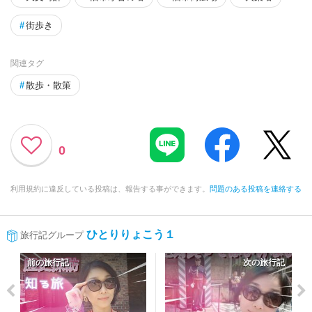
#
街歩き
関連タグ
#
散歩・散策
0
利用規約に違反している投稿は、報告する事ができます。
問題のある投稿を連絡する
ひとりりょこう１
旅行記グループ
前の旅行記
次の旅行記