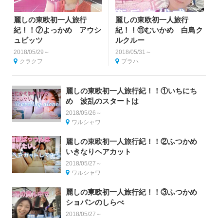
麗しの東欧初一人旅行
麗しの東欧初一人旅行
紀！！⑦よっかめ アウシ
紀！！⑪むいかめ 白鳥ク
ュビッツ
ルクルー
2018/05/29～
2018/05/31～
クラクフ
プラハ
麗しの東欧初一人旅行紀！！①いちにち
め 波乱のスタートは
2018/05/26～
ワルシャワ
麗しの東欧初一人旅行紀！！②ふつかめ
いきなりヘアカット
2018/05/27～
ワルシャワ
麗しの東欧初一人旅行紀！！③ふつかめ
ショパンのしらべ
2018/05/27～