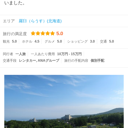
いました。
エリア
羅臼（らうす）(北海道)
5.0
旅行の満足度
観光
5.0
ホテル
4.5
グルメ
5.0
ショッピング
3.0
交通
5.0
同行者
一人旅
一人あたり費用
10万円 - 15万円
交通手段
レンタカー
ANAグループ
旅行の手配内容
個別手配