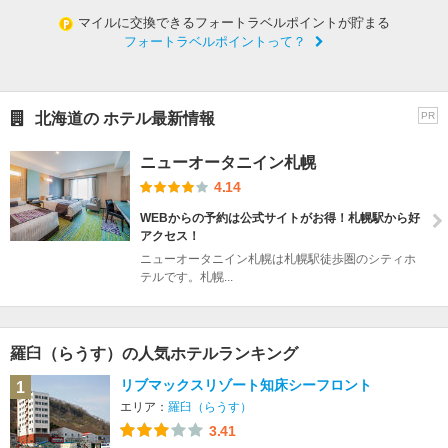
マイルに交換できるフォートラベルポイントが貯まる
フォートラベルポイントって？
北海道の ホテル最新情報
PR
ニューオータニイン札幌
4.14
WEBからの予約は公式サイトがお得！札幌駅から好
アクセス！
ニューオータニイン札幌は札幌駅徒歩圏のシティホ
テルです。札幌...
羅臼（らうす）の人気ホテルランキング
リブマックスリゾート知床シーフロント
1
エリア：
羅臼（らうす）
3.41