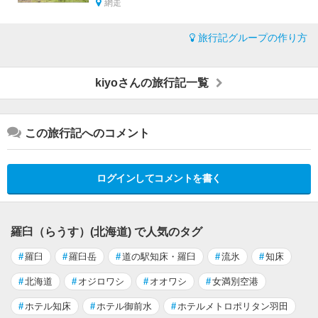
網走
旅行記グループの作り方
kiyoさんの旅行記一覧
この旅行記へのコメント
ログインしてコメントを書く
羅臼（らうす）(北海道) で人気のタグ
#
羅臼
#
羅臼岳
#
道の駅知床・羅臼
#
流氷
#
知床
#
北海道
#
オジロワシ
#
オオワシ
#
女満別空港
#
ホテル知床
#
ホテル御前水
#
ホテルメトロポリタン羽田