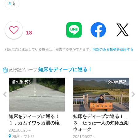
#
滝
18
利用規約に違反している投稿は、報告する事ができます。
問題のある投稿を連絡する
知床をディープに巡る！
旅行記グループ
前の旅行記
次の旅行記
知床をディープに巡る！
知床をディープに巡る！
１，カムイワッカ湯の滝
３．たった一人の知床五湖
ウォーク
2021/06/26～
知床・ウトロ
2021/06/27～