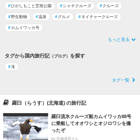
#
ひがしもこと芝桜公園
#
シャチクルーズ
#
クルーズ
#
野生動物
#
温泉
#
グルメ
#
ネイチャークルーズ
#
カムイワッカ号
もっと見る
タグから国内旅行記
を探す
（ブログ）
#
滝
タグ一覧
羅臼（らうす）(北海道) の旅行記
羅臼流氷クルーズ船カムイワッカ88号
に乗船してオオワシとオジロワシを撮
ったぞ
by 吉備津彦さん