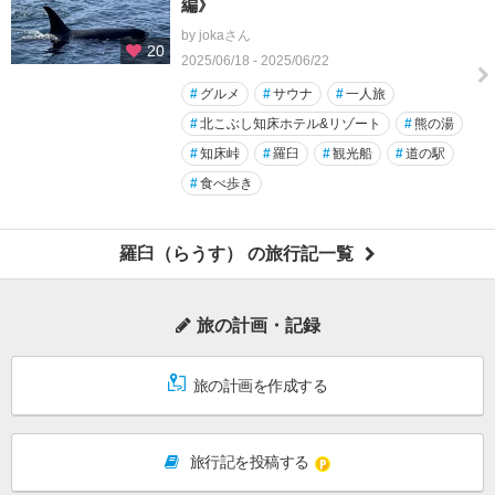
編》
by jokaさん
20
2025/06/18 - 2025/06/22
#
グルメ
#
サウナ
#
一人旅
#
北こぶし知床ホテル&リゾート
#
熊の湯
#
知床峠
#
羅臼
#
観光船
#
道の駅
#
食べ歩き
羅臼（らうす） の旅行記一覧
旅の計画・記録
旅の計画を作成する
旅行記を投稿する