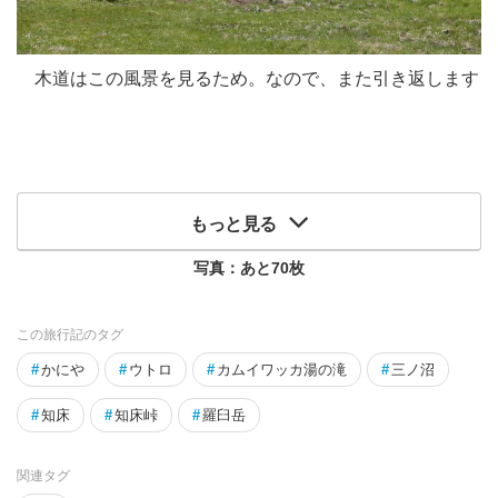
木道はこの風景を見るため。なので、また引き返します
もっと見る
写真：あと
70
枚
この旅行記のタグ
#
かにや
#
ウトロ
#
カムイワッカ湯の滝
#
三ノ沼
#
知床
#
知床峠
#
羅臼岳
関連タグ