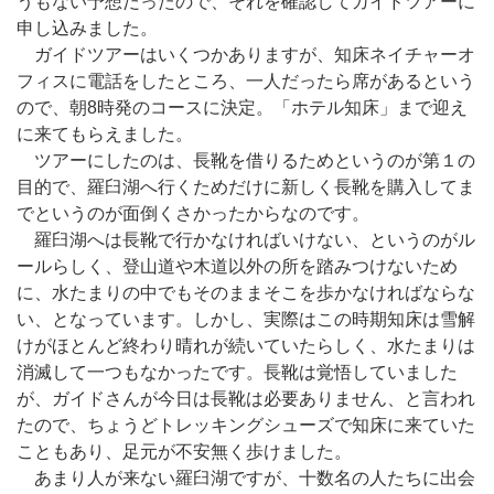
うもない予想だったので、それを確認してガイドツアーに
申し込みました。
ガイドツアーはいくつかありますが、知床ネイチャーオ
フィスに電話をしたところ、一人だったら席があるという
ので、朝8時発のコースに決定。「ホテル知床」まで迎え
に来てもらえました。
ツアーにしたのは、長靴を借りるためというのが第１の
目的で、羅臼湖へ行くためだけに新しく長靴を購入してま
でというのが面倒くさかったからなのです。
羅臼湖へは長靴で行かなければいけない、というのがル
ールらしく、登山道や木道以外の所を踏みつけないため
に、水たまりの中でもそのままそこを歩かなければならな
い、となっています。しかし、実際はこの時期知床は雪解
けがほとんど終わり晴れが続いていたらしく、水たまりは
消滅して一つもなかったです。長靴は覚悟していました
が、ガイドさんが今日は長靴は必要ありません、と言われ
たので、ちょうどトレッキングシューズで知床に来ていた
こともあり、足元が不安無く歩けました。
あまり人が来ない羅臼湖ですが、十数名の人たちに出会