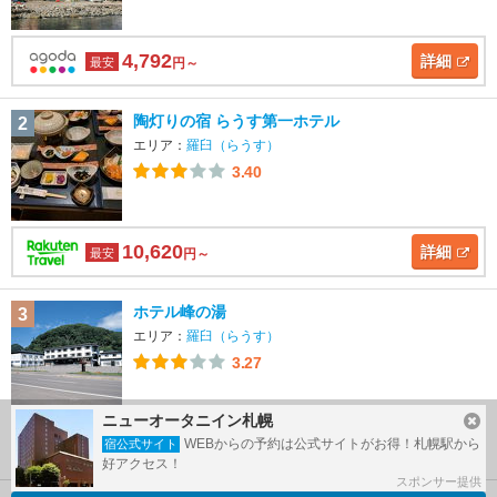
4,792
詳細
最安
円～
陶灯りの宿 らうす第一ホテル
2
エリア：
羅臼（らうす）
3.40
10,620
詳細
最安
円～
ホテル峰の湯
3
エリア：
羅臼（らうす）
3.27
ニューオータニイン札幌
15,950
詳細
WEBからの予約は公式サイトがお得！札幌駅から
最安
宿公式サイト
円～
好アクセス！
スポンサー提供