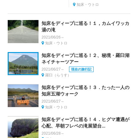
知床・ウトロ
知床をディープに巡る！１，カムイワッカ
湯の滝
2021/06/26～
知床・ウトロ
知床をディープに巡る！２、秘境・羅臼湖
ネイチャーツアー
2021/06/27～
現在の旅行記
羅臼（らうす）
知床をディープに巡る！３．たった一人の
知床五湖ウォーク
2021/06/27～
知床・ウトロ
知床をディープに巡る！４．ヒグマ遭遇が
心配、早朝フレペの滝展望台...
2021/06/28～