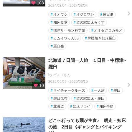
108
2024/03/04 - 2024/03/04
#
オオワシ
#
オジロワシ
#
羅臼港
#
知床食堂
#
道の駅知床らうす
#
標津サーモン科学館
#
オオセグロカモメ
#
カムイワッカ88
#
炉端焼き知床羅臼
#
羅臼岳
北海道７日間一人旅 １日目・中標津~
羅臼
by ピノコさん
2025/06/09 - 2025/06/15
10
#
ネイチャークルーズ
#
一人旅
#
羅臼
#
羅臼昆布
#
道の駅知床・羅臼
#
北海道
#
知床サライ
#
知床半島
どこへ行っても麺が主食♪ 網走・知床
の旅 2日目《ギャングとバイキング