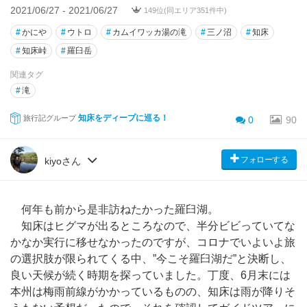
2021/06/27 - 2021/06/27
149位(同エリア351件中)
#
かにや
#
ウトロ
#
カムイワッカ湯の滝
#
三ノ沼
#
知床
#
知床峠
#
羅臼岳
関連タグ
#
滝
知床をディープに巡る！
旅行記グループ
0
90
フォローする
kiyoさん
何年も前から是非訪ねたかった羅臼湖。
知床はヒグマが出るところなので、半分ビビっていてな
かなか実行に移せなかったのですが、コロナでいよいよ旅
の選択肢が限られてくる中、”今こそ羅臼湖だ”と決断し、
良い天候が続く時期を探っていました。丁度、6月末には
本州は梅雨前線がかかっているものの、知床は雨が降りそ