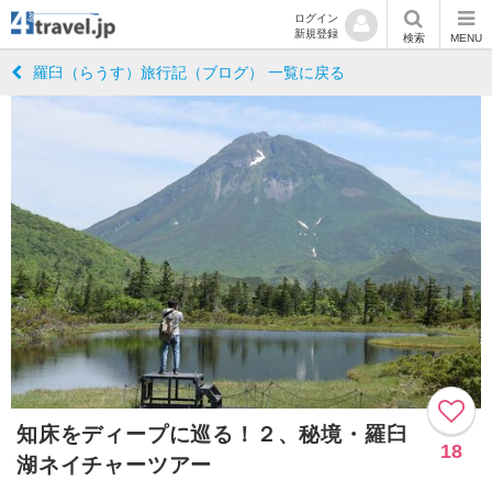
ログイン
新規登録
検索
MENU
羅臼（らうす）旅行記（ブログ） 一覧に戻る
知床をディープに巡る！２、秘境・羅臼
18
湖ネイチャーツアー