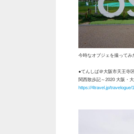
今時なオブジェを撮ってみ
●てんしば＠大阪市天王寺
関西散歩記～2020 大阪
https://4travel.jp/travelogue