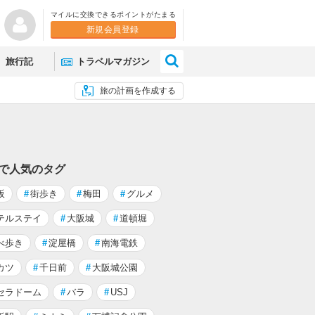
マイルに交換できるポイントがたまる
新規会員登録
×
旅行記
トラベルマガジン
旅の計画を作成する
 で人気のタグ
阪
#
街歩き
#
梅田
#
グルメ
テルステイ
#
大阪城
#
道頓堀
べ歩き
#
淀屋橋
#
南海電鉄
カツ
#
千日前
#
大阪城公園
セラドーム
#
バラ
#
USJ