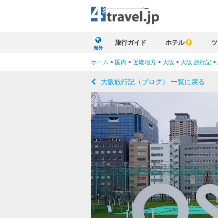
旅行ガイド
ホテル
ツ
海外
ホーム
>
国内
>
近畿地方
>
大阪
>
大阪 旅行記
>
大阪旅行記（ブログ） 一覧に戻る