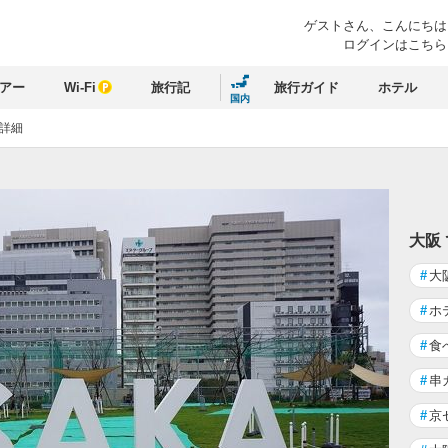
ゲストさん、
こんにちは
ログインはこちら
アー
Wi-Fi
旅行記
旅行ガイド
ホテル
国内
詳細
大阪
#
大
#
ホ
#
食
#
串
#
京