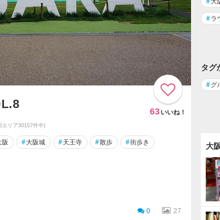
#
大
#
ラ
タグ
#
グ
L.8
63
いいね！
(同エリア30157件中)
大阪
#
大阪城
#
天王寺
#
散歩
#
街歩き
大
0
27