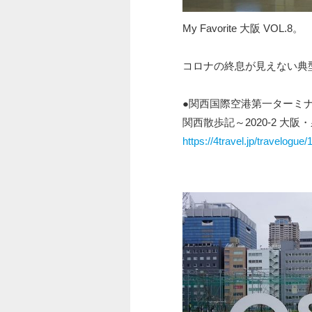
My Favorite 大阪 VOL.8。
コロナの終息が見えない典
●関西国際空港第一ターミ
関西散歩記～2020-2 大
https://4travel.jp/travelogue