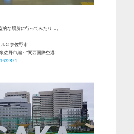
型的な場所に行ってみたり…。
ナル＠泉佐野市
阪・泉佐野市編～“関西国際空港”
/11632874