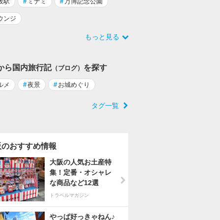
阪駅
#
ミナミ
#
万博記念公園
ウンジ
もっと見る
から国内旅行記
を探す
（ブログ）
ルメ
#
夜景
#
お城めぐり
タグ一覧
阪のおすすめ情報
大阪の人気お土産特
集！定番・オシャレ
な商品など12選
トラベルマガジン
やっぱ好っきゃねん♪