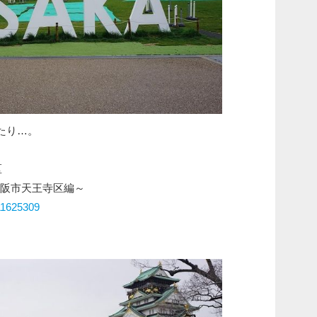
たり…。
区
・大阪市天王寺区編～
/11625309