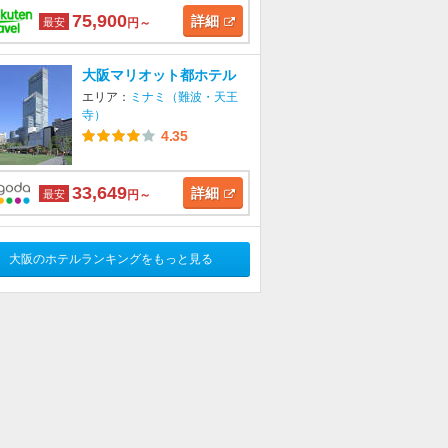
75,900
詳細
最安
円～
大阪マリオット都ホテル
エリア：
ミナミ（難波・天王
寺）
4.35
33,649
詳細
最安
円～
大阪のホテルランキングをもっと見る