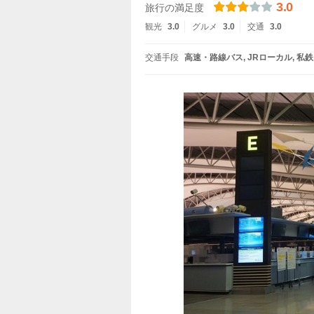
3.0
旅行の満足度
観光
3.0
グルメ
3.0
交通
3.0
交通手段
高速・路線バス
JRローカル
私鉄