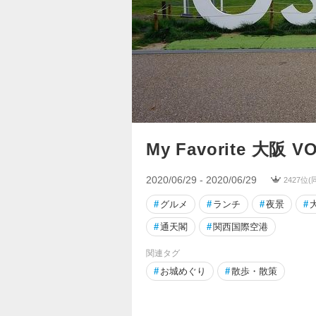
My Favorite 大阪 VO
2020/06/29 - 2020/06/29
2427位
#
グルメ
#
ランチ
#
夜景
#
#
通天閣
#
関西国際空港
関連タグ
#
お城めぐり
#
散歩・散策