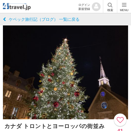
ログイン
新規登録
検索
MENU
ケベック旅行記（ブログ） 一覧に戻る
カナダ トロントとヨーロッパの街並み
41