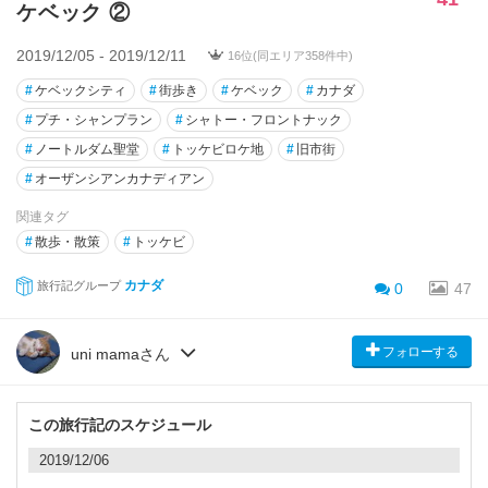
ケベック ②
2019/12/05 - 2019/12/11
16位(同エリア358件中)
#
ケベックシティ
#
街歩き
#
ケベック
#
カナダ
#
プチ・シャンプラン
#
シャトー・フロントナック
#
ノートルダム聖堂
#
トッケビロケ地
#
旧市街
#
オーザンシアンカナディアン
関連タグ
#
散歩・散策
#
トッケビ
カナダ
旅行記グループ
0
47
フォローする
uni mamaさん
この旅行記のスケジュール
2019/12/06