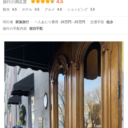
4.5
旅行の満足度
観光
4.5
ホテル
4.5
グルメ
4.0
ショッピング
3.5
同行者
家族旅行
一人あたり費用
20万円 - 25万円
交通手段
徒歩
旅行の手配内容
個別手配