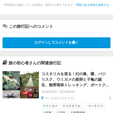
利用規約に違反している投稿は、報告する事ができます。
問題のある投稿を連絡する
この旅行記へのコメント
ログインしてコメントを書く
旅の初心者さんの関連旅行記
コスタリカを巡る！幻の鳥、蝶、バジ
リスク、ウミガメの産卵と子亀の誕
生、熱帯雨林トレッキング、ボートク...
2018/08/22 - 2018/08/31
15
サンホセ(コスタリカ)
#
ウミガメ
#
コスタリカ、
#
ハチドリ
#
探鳥
#
温泉
#
熱帯雨林