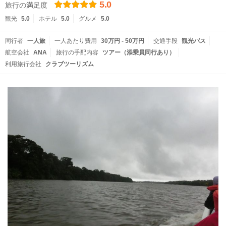
5.0
旅行の満足度
観光
5.0
ホテル
5.0
グルメ
5.0
同行者
一人旅
一人あたり費用
30万円 - 50万円
交通手段
観光バス
航空会社
ANA
旅行の手配内容
ツアー（添乗員同行あり）
利用旅行会社
クラブツーリズム