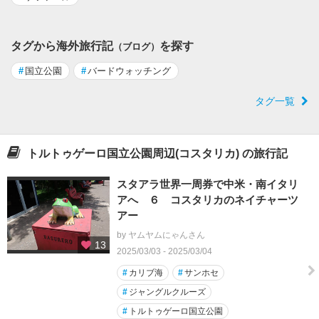
タグから海外旅行記
を探す
（ブログ）
#
国立公園
#
バードウォッチング
タグ一覧
トルトゥゲーロ国立公園周辺(コスタリカ) の旅行記
スタアラ世界一周券で中米・南イタリ
アへ ６ コスタリカのネイチャーツ
アー
by ヤムヤムにゃんさん
13
2025/03/03 - 2025/03/04
#
カリブ海
#
サンホセ
#
ジャングルクルーズ
#
トルトゥゲーロ国立公園