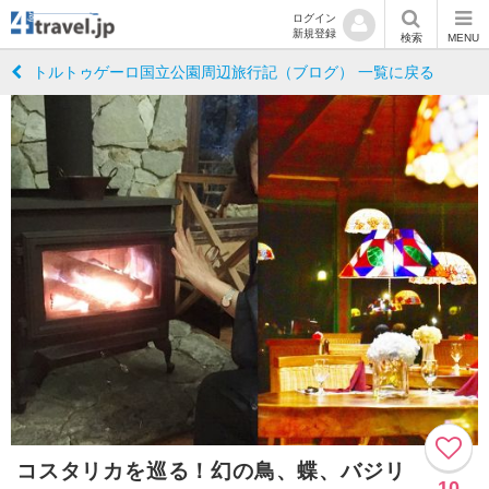
ログイン
新規登録
検索
MENU
トルトゥゲーロ国立公園周辺旅行記（ブログ） 一覧に戻る
コスタリカを巡る！幻の鳥、蝶、バジリ
10