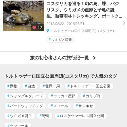
コスタリカを巡る！幻の鳥、蝶、バジ
リスク、ウミガメの産卵と子亀の誕
生、熱帯雨林トレッキング、ボートク...
2018/08/22 - 2018/08/31
12
トルトゥゲーロ国立公園周辺(コスタリカ)
#
ウミガメ産卵
旅の初心者さんの旅行記一覧
トルトゥゲーロ国立公園周辺(コスタリカ) で人気のタグ
#
動物
#
自然
#
世界一周
#
トルトゥゲーロ国立公園
#
ジャングルクルーズ
#
ウミガメ産卵
#
カリブ海
#
バードウォッチング
#
スコール
#
サンホセ
#
ウミガメ誕生
#
野鳥
#
ロスケツァーレス国立公園
#
ケツァール