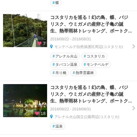
#
蝶
コスタリカを巡る！幻の鳥、蝶、バジ
リスク、ウミガメの産卵と子亀の誕
生、熱帯雨林トレッキング、ボートク...
2018/08/22 - 2018/08/31
7
モンテベルデ自然保護区周辺(コスタリカ)
#
アレナル火山
#
コスタリカ
#
タバコン温泉
#
モンテベルデ
#
吊り橋
#
熱帯雲霧林
コスタリカを巡る！幻の鳥、蝶、バジ
リスク、ウミガメの産卵と子亀の誕
生、熱帯雨林トレッキング、ボートク...
2018/08/22 - 2018/08/31
18
アレナル火山国立公園周辺(コスタリカ)
#
温泉