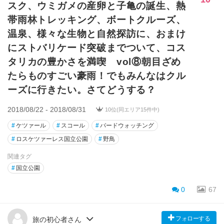
スク、ウミガメの産卵と子亀の誕生、熱
帯雨林トレッキング、ボートクルーズ、
温泉、様々な生物と自然探訪に、おまけ
にストバリケード突破までついて、コス
タリカの豊かさを満喫 vol⑧朝目ざめ
たらものすごい豪雨！でもみんなはクル
ーズに行きたい。さてどうする？
2018/08/22 - 2018/08/31
10位(同エリア15件中)
#
ケツァール
#
スコール
#
バードウォッチング
#
ロスケツァーレス国立公園
#
野鳥
関連タグ
#
国立公園
0
67
フォローする
旅の初心者さん