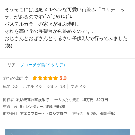
そうそこには超絶メルヘンな可愛い街並み「コリチェッ
ラ」があるのです(ﾟAﾟ;)ｶﾜｲｽｷﾞﾙ
パステルカラーの家々が並ぶ港町。
それを高い丘の展望台から眺めるのです。
おじさんとおばさんとうるさい子供2人で行ってみました
(笑)
エリア
プローチダ島(イタリア)
5.0
旅行の満足度
観光
5.0
ホテル
4.0
グルメ
5.0
交通
4.0
同行者
乳幼児連れ家族旅行
一人あたり費用
15万円 - 20万円
交通手段
船
レンタカー
徒歩
飛行機
航空会社
アエロフロート・ロシア航空
旅行の手配内容
個別手配