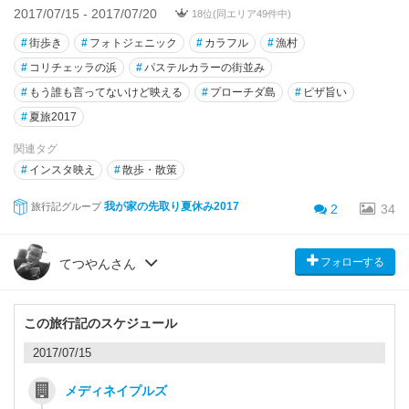
2017/07/15 - 2017/07/20
18位(同エリア49件中)
#
街歩き
#
フォトジェニック
#
カラフル
#
漁村
#
コリチェッラの浜
#
パステルカラーの街並み
#
もう誰も言ってないけど映える
#
プローチダ島
#
ピザ旨い
#
夏旅2017
関連タグ
#
インスタ映え
#
散歩・散策
我が家の先取り夏休み2017
旅行記グループ
2
34
フォローする
てつやんさん
この旅行記のスケジュール
2017/07/15
メディネイプルズ