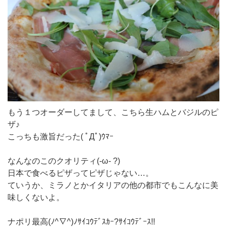
もう１つオーダーしてまして、こちら生ハムとバジルのピ
ザ♪
こっちも激旨だった( ﾟДﾟ)ｳﾏｰ
なんなのこのクオリティ(-ω- ?)
日本で食べるピザってピザじゃない…。
ていうか、ミラノとかイタリアの他の都市でもこんなに美
味しくないよ。
ナポリ最高(ﾉ^∇^)ﾉｻｲｺｳﾃﾞｽｶｰ?ｻｲｺｳﾃﾞｰｽ!!