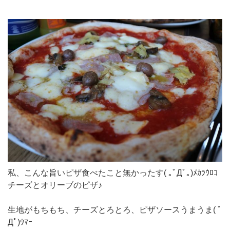
私、こんな旨いピザ食べたこと無かったす( ｡ﾟДﾟ｡)ﾒｶﾗｳﾛｺ
チーズとオリーブのピザ♪
生地がもちもち、チーズとろとろ、ピザソースうまうま( ﾟ
Дﾟ)ｳﾏｰ