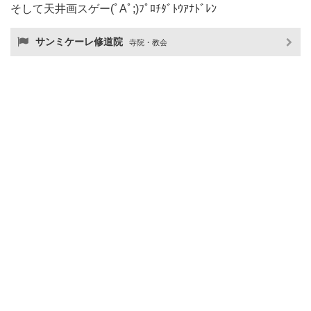
そして天井画スゲー(ﾟAﾟ;)ﾌﾟﾛﾁﾀﾞﾄｳｱﾅﾄﾞﾚﾝ
サンミケーレ修道院
寺院・教会