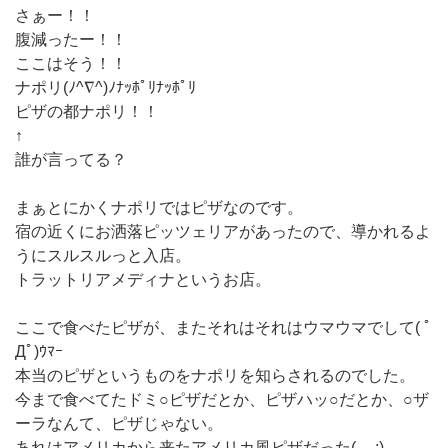
さぁー！！
腹減ったー！！
ここはそう！！
ナポリ(ﾉ^∇^)ﾉﾅｯﾎﾟﾘﾅｯﾎﾟﾘ
ピザの都ナポリ！！
↑
誰が言ってる？
まぁとにかくナポリではピザなのです。
宿の近くにお洒落ピッツェリアがあったので、導かれるよ
うにスルスルっと入店。
トラットリアメディナというお店。
ここで食べたピザが、またそれはそれはウマウマでして( ﾟ
Дﾟ)ｳﾏｰ
本当のピザというものをナポリを知らされるのでした。
今まで食べてたドミ○ピザだとか、ピザハッ○だとか、○ザ
ーラなんて、ピザじゃない。
あれはアメリカから来たアメリカ風ピザだった(-_-;)