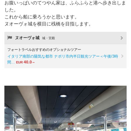
お腹いっぱいのてつやん家は、ふらふらと港へ歩き出しま
した。
これから船に乗ろうかと思います。
ヌオーヴォ城を横目に桟橋を目指します。
ヌオーヴォ城
城・宮殿
フォートラベルおすすめのオプショナルツアー
イタリア南部の陽気な都市 ナポリ市内半日観光ツアー＜午後/3時
40.0
間…
EUR
～