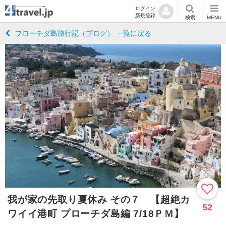
ログイン
新規登録
検索
MENU
プローチダ島旅行記（ブログ） 一覧に戻る
我が家の先取り夏休み その７ 【超絶カ
52
ワイイ港町 プローチダ島編 7/18ＰＭ】