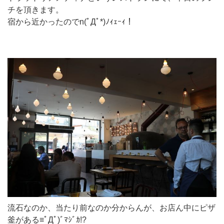
チを頂きます。
宿から近かったのでn(ﾟДﾟ*)ﾉｨｪｰｨ！
流石なのか、当たり前なのか分からんが、お店ん中にピザ
釜がある≡ﾟДﾟ)ﾞﾏｼﾞｶ!?