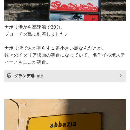
ナポリ港から高速船で30分。
プローチダ島に到着しました♪
ナポリ湾で人が暮らす１番小さい島なんだとか。
数々のイタリア映画の舞台になっていて、名作イルポステ
ィーノもここが舞台。
グランデ港
船系