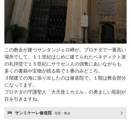
この教会が建つサンタンジェロ岬が、プロチダで一番高い
場所でして、１１世紀はじめに建てられたベネディクト派
の礼拝堂で１５世紀にサラセン人の強奪にあいながらも
多くの書籍や宝物が残る島で１番のみどころ。
３階建ての海に張り出したのは修道院で、１階は教会部分
になってます。
プロチダの守護聖人「大天使ミカエル」の勇ましい彫刻が
目を引きますね。
サンミケーレ修道院
寺院・教会