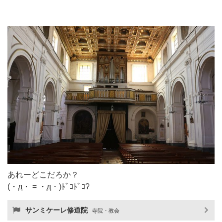
あれーどこだろか？
(・д・ = ・д・)ﾄﾞｺﾄﾞｺ?
サンミケーレ修道院
寺院・教会