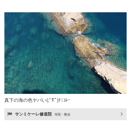
真下の海の色ヤバい(;ﾟ∇ﾟ)ﾅﾆｺﾚｰ
サンミケーレ修道院
寺院・教会