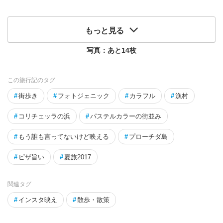
もっと見る
写真：あと
14
枚
この旅行記のタグ
#
街歩き
#
フォトジェニック
#
カラフル
#
漁村
#
コリチェッラの浜
#
パステルカラーの街並み
#
もう誰も言ってないけど映える
#
プローチダ島
#
ピザ旨い
#
夏旅2017
関連タグ
#
インスタ映え
#
散歩・散策