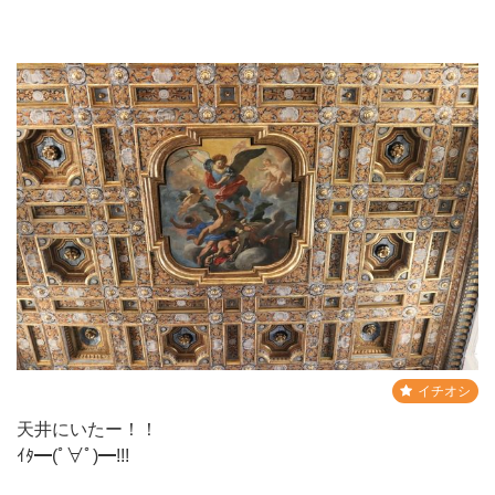
イチオシ
天井にいたー！！
ｲﾀ━(ﾟ∀ﾟ)━!!!