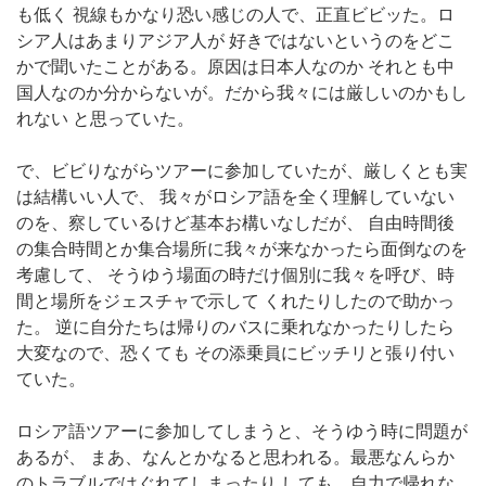
も低く 視線もかなり恐い感じの人で、正直ビビッた。ロ
シア人はあまりアジア人が 好きではないというのをどこ
かで聞いたことがある。原因は日本人なのか それとも中
国人なのか分からないが。だから我々には厳しいのかもし
れない と思っていた。
で、ビビりながらツアーに参加していたが、厳しくとも実
は結構いい人で、 我々がロシア語を全く理解していない
のを、察しているけど基本お構いなしだが、 自由時間後
の集合時間とか集合場所に我々が来なかったら面倒なのを
考慮して、 そうゆう場面の時だけ個別に我々を呼び、時
間と場所をジェスチャで示して くれたりしたので助かっ
た。 逆に自分たちは帰りのバスに乗れなかったりしたら
大変なので、恐くても その添乗員にビッチリと張り付い
ていた。
ロシア語ツアーに参加してしまうと、そうゆう時に問題が
あるが、 まあ、なんとかなると思われる。最悪なんらか
のトラブルではぐれてしまったり しても、自力で帰れな