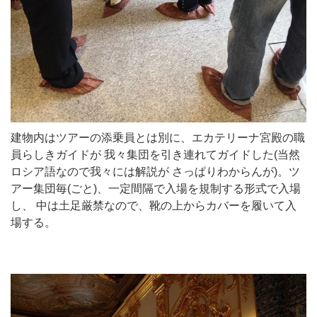
建物内はツアーの添乗員とは別に、エカテリーナ宮殿の職
員らしきガイドが 我々集団を引き連れてガイドした(当然
ロシア語なので我々には解説が さっぱりわからんが)。ツ
アー集団毎(ごと)、一定間隔で入場を規制する形式で入場
し、 中は土足厳禁なので、靴の上からカバーを履いて入
場する。