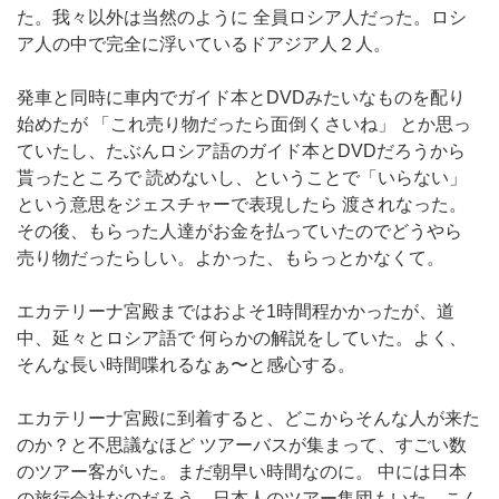
た。我々以外は当然のように 全員ロシア人だった。ロシ
ア人の中で完全に浮いているドアジア人２人。
発車と同時に車内でガイド本とDVDみたいなものを配り
始めたが 「これ売り物だったら面倒くさいね」 とか思っ
ていたし、たぶんロシア語のガイド本とDVDだろうから
貰ったところで 読めないし、ということで「いらない」
という意思をジェスチャーで表現したら 渡されなった。
その後、もらった人達がお金を払っていたのでどうやら
売り物だったらしい。よかった、もらっとかなくて。
エカテリーナ宮殿まではおよそ1時間程かかったが、道
中、延々とロシア語で 何らかの解説をしていた。よく、
そんな長い時間喋れるなぁ〜と感心する。
エカテリーナ宮殿に到着すると、どこからそんな人が来た
のか？と不思議なほど ツアーバスが集まって、すごい数
のツアー客がいた。まだ朝早い時間なのに。 中には日本
の旅行会社なのだろう、日本人のツアー集団もいた。こん