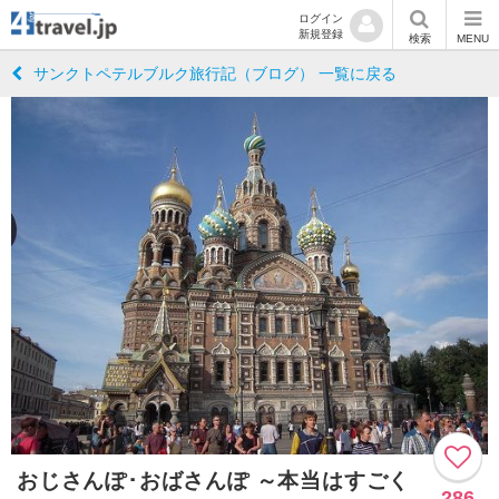
ログイン
新規登録
検索
MENU
サンクトペテルブルク旅行記（ブログ） 一覧に戻る
おじさんぽ･おばさんぽ ～本当はすごく
286