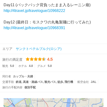
Day11 (バックパック背負ったまま入るレーニン廟)
http://4travel.jp/travelogue/10968222
Day12 (最終日：モスクワの丸亀製麺に行ってみた)
http://4travel.jp/travelogue/10968391
エリア
サンクトペテルブルク(ロシア)
4.5
旅行の満足度
観光
5.0
ホテル
4.0
グルメ
5.0
同行者
カップル・夫婦
交通手段
鉄道
高速・路線バス
観光バス
徒歩
飛行機
航空会社
JAL
旅行の手配内容
個別手配