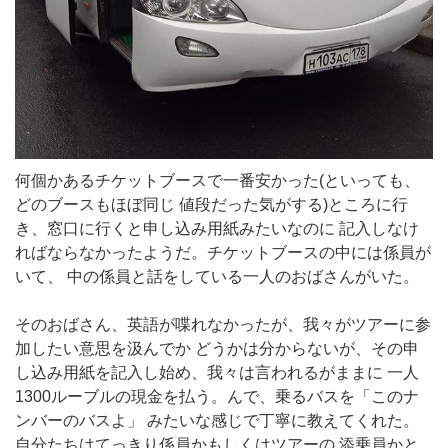
何個かあるチケットブースで一番安かった(といっても、
どのブースもほぼ同じ 値段だった気がする)ところに行
き、窓口に行くと申し込み用紙みたいなのに 記入しなけ
ればならなかったようだ。チケットブースの中には係員が
いて、 中の係員と話をしている一人のおばさんがいた。
そのおばさん、英語が喋れなかったが、我々がツアーに参
加したい意思を汲んでか どうかは分からないが、その申
し込み用紙を記入し始め、我々は言われるがままに 一人
1300ルーブルの現金を払う。んで、乗るバスを「このナ
ンバーのバスよ」 みたいな感じで丁寧に教えてくれた。
自分たちはてっきり係員かもしくはツアーの 添乗員かと