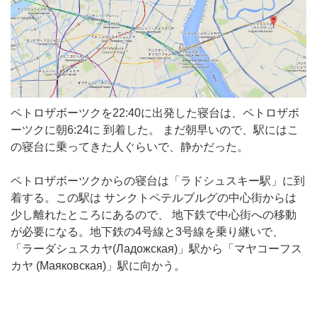
ペトロザボーツクを22:40に出発した寝台は、ペトロザボ
ーツクに朝6:24に 到着した。 まだ朝早いので、駅にはこ
の寝台に乗ってきた人ぐらいで、静かだった。
ペトロザボーツクからの寝台は「ラドシュスキー駅」に到
着する。この駅は サンクトペテルブルグの中心街からは
少し離れたところにあるので、 地下鉄で中心街への移動
が必要になる。地下鉄の4号線と3号線を乗り継いで、
「ラーダシュスカヤ(Лaдожская)」駅から「マヤコーフス
カヤ (Маяковская)」駅に向かう。