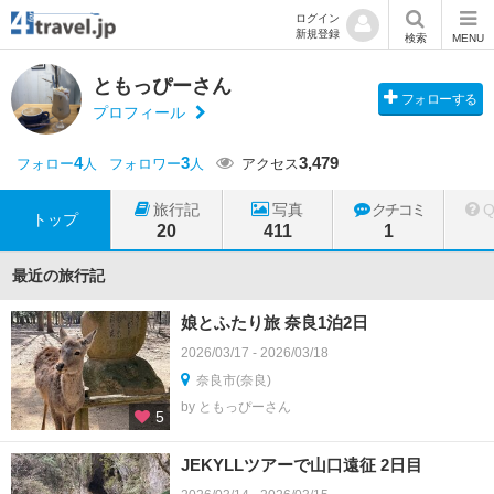
ログイン
新規登録
検索
MENU
ともっぴーさん
フォローする
プロフィール
4
3
3,479
フォロー
人
フォロワー
人
アクセス
旅行記
写真
クチコミ
トップ
20
411
1
最近の旅行記
娘とふたり旅 奈良1泊2日
2026/03/17 - 2026/03/18
奈良市(奈良)
by ともっぴーさん
5
JEKYLLツアーで山口遠征 2日目