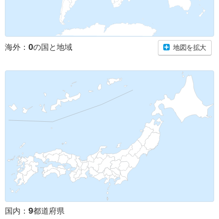
0
海外：
の国と地域
地図を拡大
9
国内：
都道府県