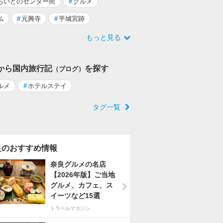
ちいどのセンター街
#
グルメ
仏
#
元興寺
#
平城宮跡
もっと見る
から国内旅行記
を探す
（ブログ）
ルメ
#
ホテルステイ
タグ一覧
良のおすすめ情報
奈良グルメの名店
【2026年版】ご当地
グルメ、カフェ、ス
イーツなど15選
トラベルマガジン