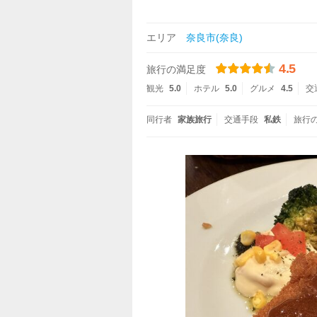
エリア
奈良市(奈良)
4.5
旅行の満足度
観光
5.0
ホテル
5.0
グルメ
4.5
交
同行者
家族旅行
交通手段
私鉄
旅行