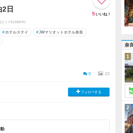
泊2日
5
いいね！
(同エリア6134件中)
#
ホテルステイ
#
JWマリオットホテル奈良
奈
1
0
23
フォローする
2
移動