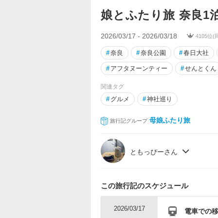
娘とふたり旅 奈良1
2026/03/17 - 2026/03/18
4105位
#
奈良
#
奈良公園
#
春日大社
#
アフタヌーンティー
#
せんとくん
関連タグ
#
グルメ
#
神社巡り
母娘ふたり旅
旅行記グループ
ともっぴーさん
この旅行記のスケジュール
2026/03/17
電車での