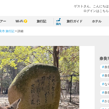
ゲストさん、
こんにちは
ログインはこちら
アー
Wi-Fi
旅行記
旅行ガイド
ホテル
国内
良市 旅行記
>
詳細
奈良
#
奈
#
奈
#
な
#
奈
#
か