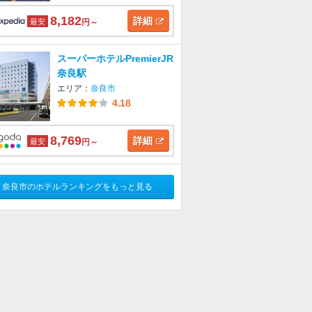
8,182
詳細
最安
円～
スーパーホテルPremierJR
奈良駅
エリア：
奈良市
4.18
8,769
詳細
最安
円～
奈良市のホテルランキングをもっと見る