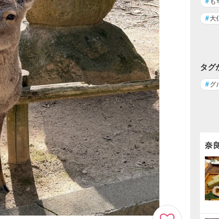
#
も
#
大
タグ
#
グ
奈