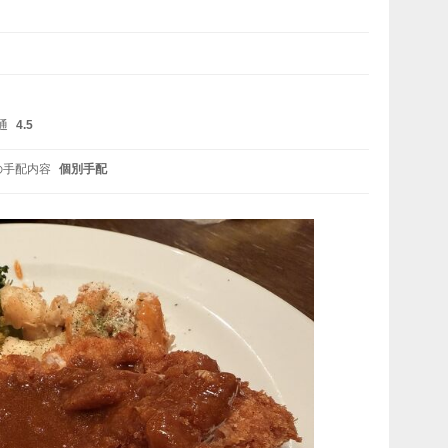
通
4.5
の手配内容
個別手配