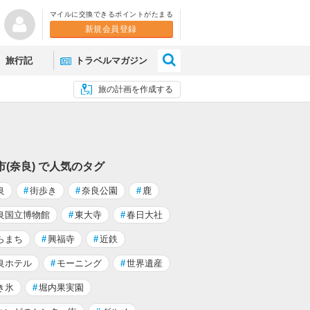
マイルに交換できるポイントがたまる
新規会員登録
×
旅行記
トラベルマガジン
旅の計画を作成する
市(奈良) で人気のタグ
良
#
街歩き
#
奈良公園
#
鹿
良国立博物館
#
東大寺
#
春日大社
らまち
#
興福寺
#
近鉄
良ホテル
#
モーニング
#
世界遺産
き氷
#
堀内果実園