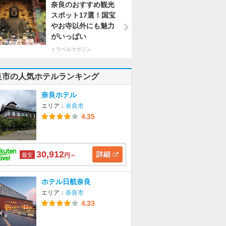
奈良のおすすめ観光
スポット17選！国宝
やお寺以外にも魅力
がいっぱい
トラベルマガジン
良市の人気ホテルランキング
奈良ホテル
エリア：
奈良市
4.35
30,912
詳細
最安
円～
ホテル日航奈良
エリア：
奈良市
4.33