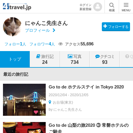
ログイン
新規登録
検索
MENU
にゃんこ先生さん
フォローする
プロフィール
1
4
55,696
フォロー
人
フォロワー
人
アクセス
旅行記
写真
クチコミ
トップ
24
734
93
最近の旅行記
Go to de ホテルステイ in Tokyo 2020
2020/12/04 - 2020/12/05
お台場(東京)
by にゃんこ先生さん
16
Go to de 山梨の旅2020 ③ 常磐ホテルの
ご馳走