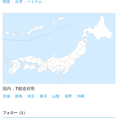
韓国
台湾
ベトナム
7
国内：
都道府県
茨城
群馬
埼玉
東京
山梨
長野
沖縄
フォロー（1）