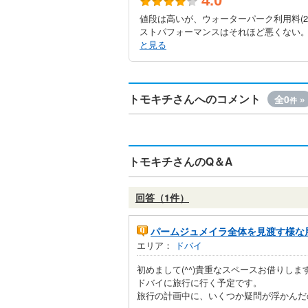
4.0
値段は高いが、ウォーターパーク利用料(2
ストパフォーマンスはそれほど悪くない。ウ
と見る
トモキチさんへのコメント
全0
»
件
トモキチさんのQ＆A
回答（1件）
パームジュメイラ全体を見渡す様な
エリア：
ドバイ
初めまして(^^)貴重なスペースお借りしま
ドバイに旅行に行く予定です。
旅行の計画中に、いくつか疑問が浮かんだ