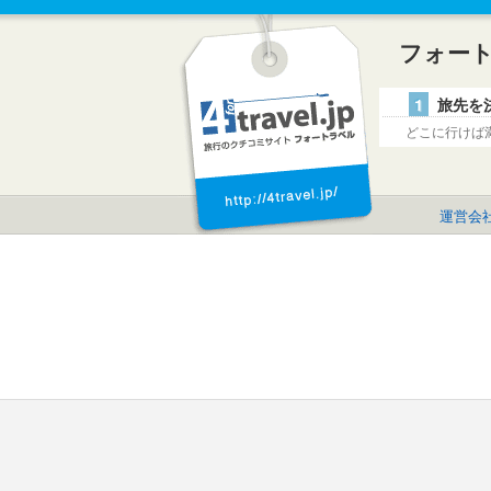
フォー
1
旅先を
どこに行けば
運営会