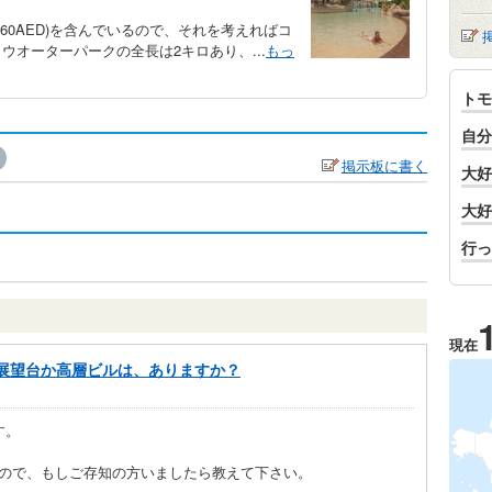
60AED)を含んでいるので、それを考えればコ
オーターパークの全長は2キロあり、...
もっ
トモ
自分
掲示板に書く
大好
大好
行っ
現在
展望台か高層ビルは、ありますか？
す。
ので、もしご存知の方いましたら教えて下さい。