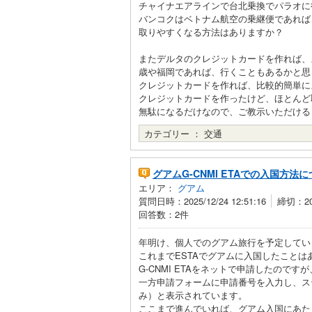
チャイナエアラインで台北乗換でパラオに
バンコクはベトナム航空の乗継便であれば
取りやすくなる方法はありますか？
またデルタのクレジットカードを作れば、
歳や福岡であれば、行くこともあるかと思
クレジットカードを作れば、比較的簡単に
クレジットカードを作ったけど、ほとんど
無駄になるだけなので、ご教示いただける
カテゴリー ：
交通
グアムG-CNMI ETAでの入国方法
エリア：
グアム
質問日時：2025/12/24 12:51:16
締切：202
回答数：2件
年明け、個人でのグアム旅行を予定してい
これまでESTAでグアムに入国したことはあ
G-CNMI ETAをネットで申請したので
一方申請フォームに申請番号を入力し、ステイタ
み）と表示されています。
ここまで進んでいれば、グアム入国にあた