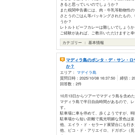
きると思っていいのでしょうか？
また税関申告書には、肉・牛乳等動物性の
さとうのごはん等パッキングされたもの、
うか？
レトルトビーフカレーは難しいでしょうか
ご経験があれば、ご教示いただけますと幸
カテゴリー ：
基本情報
マディラ島のポンタ・デ・サン・ロ
か？
エリア：
マデイラ島
質問日時：2025/10/08 16:37:50
締切：202
回答数：2件
10月13日からツアーでマディラ島を含め
マディラ島で半日自由時間があるので、レ
す。
駐車場に車を停めて、歩くようですが、時
駐車場から短い距離で風光明媚な景色は楽
他、エイラ・ド・セラード展望台にも行き
他、ピコ・ド・アリエイロ、ドガボン（見