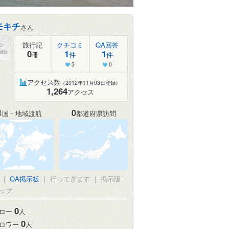
モキチ
さん
旅行記
クチコミ
QA回答
0
1
1
冊
件
件
3
0
アクセス数
（2012年11月03日登録）
1,264
アクセス
1
0
国・地域渡航
都道府県訪問
真
|
QA掲示板
|
行ってきます
|
掲示版
ップ
0
ロー
人
0
ロワー
人