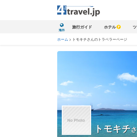
旅行ガイド
ホテル
ツ
海外
ホーム
>
トモキチさんのトラベラーページ
トモキチ
さ