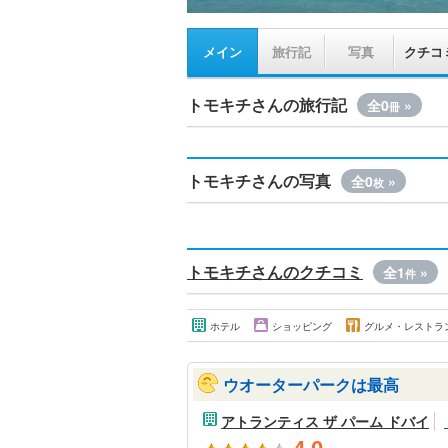
メイン
旅行記
写真
クチコ
トモキチさんの旅行記
全0
»
冊
トモキチさんの写真
全0
»
枚
トモキチさんのクチコミ
全1
»
件
ホテル
ショッピング
グルメ・レストラ
ウオーターパークは最高
アトランティス ザ パーム ドバイ